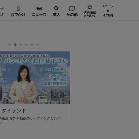
1バーツ
⇅
広告掲載
学ぶ
おでかけ
ニュース
求人
その他
4.78円
について
 タイランド
34拠点 海外不動産のリーディングカンパ
【放課後小児科クリニック】
ツ
ずで、小児科スピード診療！
のすきま時間に、ラクラク来