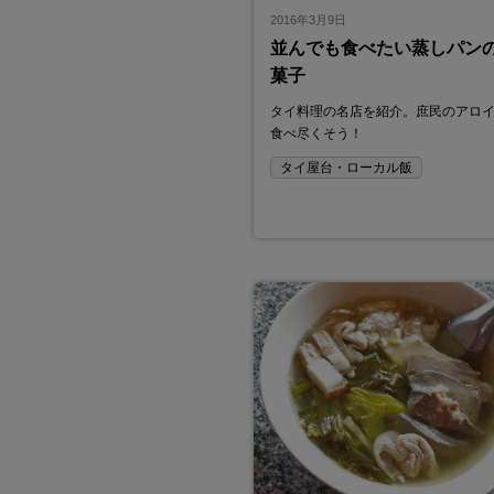
ビスです。
2016年3月9日
貯蓄をするならクルンシィのMe
並んでも食べたい蒸しパン
Dai Savings Account
菓子
給与受取口座だけで大丈夫？ 上手な口座の
Tae Dai Savings Accoun…
タイ料理の名店を紹介。庶民のアロ
食べ尽くそう！
タイ屋台・ローカル飯