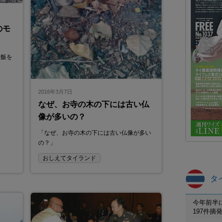
のモ
イ飯を
2016年3月7日
なぜ、お寺の木の下には古い仏
像が多いの？
「なぜ、お寺の木の下には古い仏像が多い
の？」
おしえてタイランド
タ
今年前半
197件