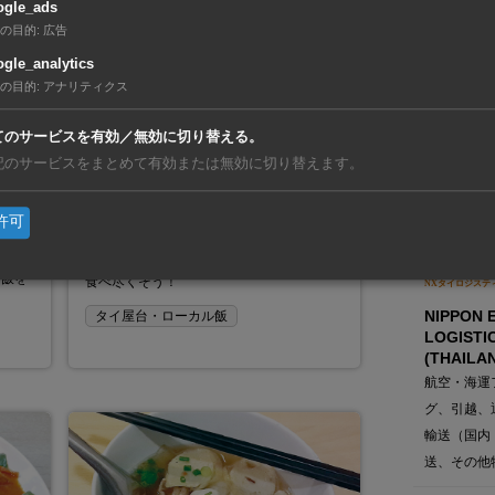
ogle_ads
スターツ・インタ
の目的
:
広告
ンド
gle_analytics
STARTS
の目的
:
アナリティクス
INTERNA
LAND) CO
駐在員向け
てのサービスを有効／無効に切り替える。
オフィス賃
記のサービスをまとめて有効または無効に切り替えます。
2016年3月5日
工業用地の
牛肉好きな人は必食！ 老舗の
包み
コンドミニ
許可
ヌードル店
タイ料理の名店を紹介。庶民のアロイ飯を
在タイ企業・製造
イ飯を
食べ尽くそう！
NXタイロジステ
NIPPON 
タイ屋台・ローカル飯
LOGISTI
(THAILAN
航空・海運
グ、引越、
輸送（国内
送、その他