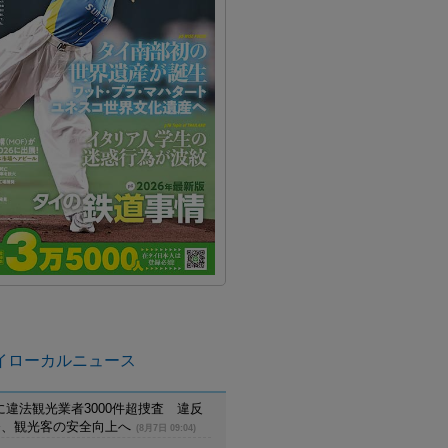
イローカルニュース
に違法観光業者3000件超捜査 違反
摘発、観光客の安全向上へ
(8月7日 09:04)