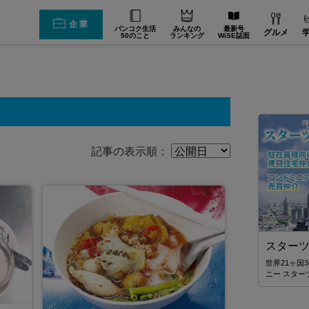
企業
バンコク生活
みんなの
最新号
グルメ
50のこと
ランキング
WiSE誌面
記事の表示順：
JTBタイランド✨2027年の始まりを、
スターツ
幻想的なチェンマイで迎えませんか。
世界21ヶ国
ニー スター
無数のランタンと華やかな花火が夜空を彩る、感動の
「コムローイ・カウントダウン2027」🎆 JTBタイランド
では、12月30日発3泊4日入場券付きパッケージツアーを