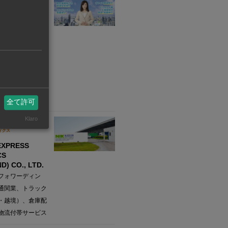
ーナショナル・タイラ
TIONAL(THAI
., LTD.
住宅物件の仲介、
貸仲介 ／ 工場・
賃貸・売買仲介、
アムの売買仲介
全て許可
Klaro
業
ィクス
EXPRESS
CS
D) CO., LTD.
フォワーディン
通関業、トラック
・越境）、倉庫配
物流付帯サービス