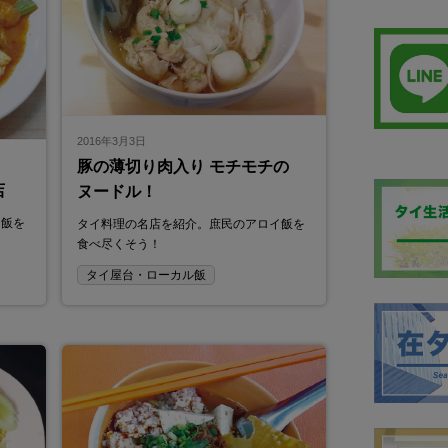
2016年3月3日
豚の薄切り肉入り モチモチの
店
ヌードル！
イ飯を
タイ料理の名店を紹介。庶民のアロイ飯を
食べ尽くそう！
タイ屋台・ローカル飯