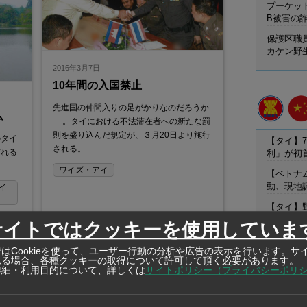
プーケット
B被害の
保護区職
カケン野
2016年3月7日
10年間の入国禁止
先進国の仲間入りの足がかりなのだろうか
ム
−−。タイにおける不法滞在者への新たな罰
則を盛り込んだ規定が、３月20日より施行
のタイ
【タイ】7
される。
訪れる
利」が初
ワイズ・アイ
【ベトナ
動、現地
イ
【タイ】
リと合弁
サイトではクッキーを使用していま
はCookieを使って、ユーザー行動の分析や広告の表示を行います。サ
れる場合、各種クッキーの取得について許可して頂く必要があります。
詳細・利用目的について、詳しくは
サイトポリシー（プライバシーポリ
在タイ企
在タイ企業・製造