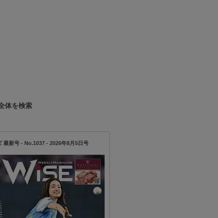
サミティベート・スクンビット病院で、放
リニック（After School Kids Cl…
全体を検索
新号 - No.1037 - 2026年8月5日号