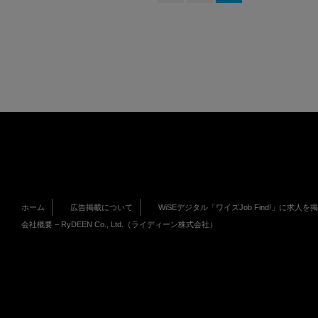
ホーム
広告掲載について
WiSEデジタル「ワイズJob Find!」に求人を
会社概要 – RyDEEN Co., Ltd.（ライディーン株式会社）