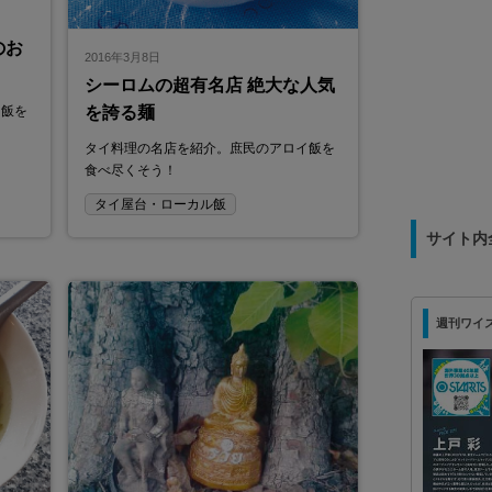
ご用意しました。 ✈️航空券＋ホテル＋イベント入場券＋
送迎付き 🇯🇵安心の日本語ガイドサポート付き 💫
e Tae
28,900バーツ〜
のお
2016年3月8日
シーロムの超有名店 絶大な人気
使い分けMee
イ飯を
を誇る麺
タイ料理の名店を紹介。庶民のアロイ飯を
食べ尽くそう！
タイ屋台・ローカル飯
サイト内
週刊ワイズ 最