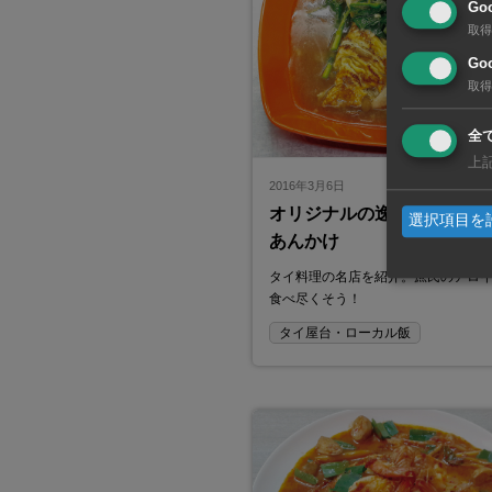
Go
取得
Goo
取得
全
上
2016年3月6日
オリジナルの逸品太麺の卵
選択項目を
あんかけ
タイ料理の名店を紹介。庶民のアロ
食べ尽くそう！
タイ屋台・ローカル飯