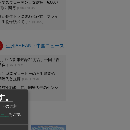
でスウェーデン人女逮捕 6,000万
詐欺に関与
(8月6日 16:22)
員が野生トラに襲われ死亡 ファイ
生生物保護区で
(8月6日 09:22)
亜州ASEAN・中国ニュース
月のEV新車登録2.1万台、中国「吉
首位
(8月7日 09:21)
ム】UCCがコーヒーの再生農業始
調達先と提携
(8月7日 09:20)
野村不動産、住宅開発大手のセンシ
設立
(8月7日 09:20)
す。
イトのご利
シー）
をご覧
業情報
業