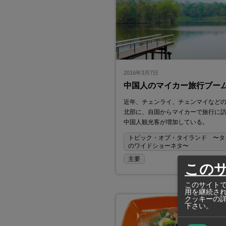
2016年3月7日
中国人のマイカー旅行ブー
近年、チェンライ、チェンマイなど
北部に、自国からマイカーで旅行に
中国人観光客が増加している。
トピック・オブ・タイランド 〜タ
のワイドショーネタ〜
主要
この
このサイトで
用を継続さ
クッキーの
下さい。