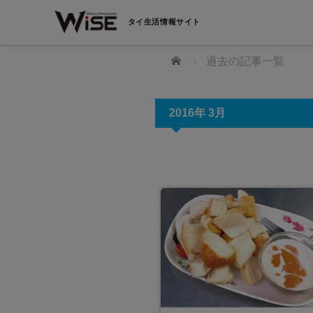
タイ生活情報サイト
ホーム
過去の記事一覧
2016年 3月
SCOUT（タイスカウト）
だけでタイ転職の可能性が拡
は、タイ（バンコクおよびその周辺）で働
、日本語堪能なタイ人を対象にしたスカウ