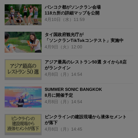
バンコク都がソンクラン会場
118カ所の詳細マップを公開
4月10日
（水）
11:59
タイ国政府観光庁が
「ソンクランTikTokコンテスト」実施中
4月9日
（火）
12:00
アジア最高のレストラン50選 タイから8店
がランクイン
4月8日
（月）
14:54
SUMMER SONIC BANGKOK
8月に開催予定
4月8日
（月）
14:54
ピンクラインの建設現場から液体セメント
が落下
4月8日
（月）
14:45