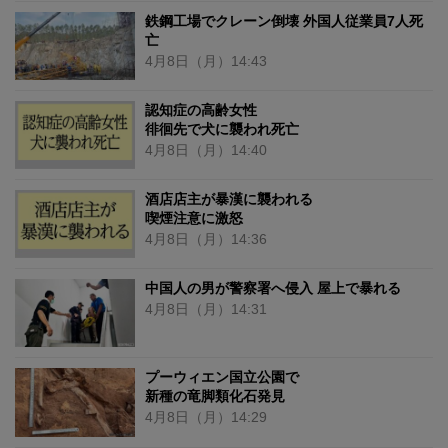
鉄鋼工場でクレーン倒壊 外国人従業員7人死
亡
4月8日
（月）
14:43
認知症の高齢女性
徘徊先で犬に襲われ死亡
4月8日
（月）
14:40
酒店店主が暴漢に襲われる
喫煙注意に激怒
4月8日
（月）
14:36
中国人の男が警察署へ侵入 屋上で暴れる
4月8日
（月）
14:31
プーウィエン国立公園で
新種の竜脚類化石発見
4月8日
（月）
14:29