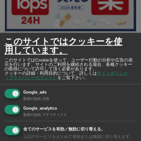
【タイ・バンコク】 マルシェトンロー内の「TOPS」で買える薬
このサイトではクッキーを使
2026年版
用しています。
このサイトではCookieを使って、ユーザー行動の分析や広告の表
示を行います。サイトのご利用を継続される場合、各種クッキー
の取得について許可して頂く必要があります。
【タイ・バンコ
クッキーの詳細・利用目的について、詳しくは
サイトポリシー
（プライバシーポリシー）
をご覧下さい。
ク】 コンビニ（セ
ブンイレブン）で買
える薬 2026年版
Google_ads
取得の目的
:
広告
Google_analytics
取得の目的
:
アナリティクス
タイ・バンコクの保
全てのサービスを有効／無効に切り替える。
育園選び完全攻略
上記のサービスをまとめて有効または無効に切り替えます。