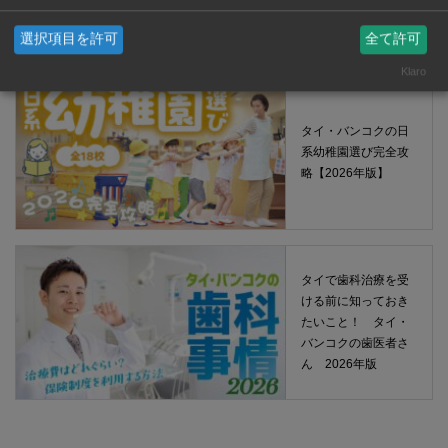
【2026年版】
選択項目を許可
全て許可
Klaro
タイ・バンコクの日
系幼稚園選び完全攻
略【2026年版】
タイで歯科治療を受
ける前に知っておき
たいこと！ タイ・
バンコクの歯医者さ
ん 2026年版