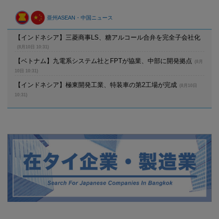
亜州ASEAN・中国ニュース
【インドネシア】三菱商事LS、糖アルコール合弁を完全子会社化
(8月10日 10:31)
【ベトナム】九電系システム社とFPTが協業、中部に開発拠点
(8月
10日 10:31)
【インドネシア】極東開発工業、特装車の第2工場が完成
(8月10日
10:31)