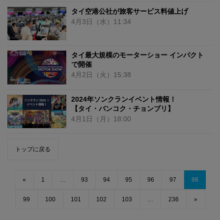
タイ空港公社が旅客サービス料値上げ
4月3日
（水）
11:34
タイ最大規模のモーターショー インパクト
で開催
4月2日
（火）
15:38
2024年ソンクランイベント情報！
【タイ・バンコク・チョンブリ】
4月1日
（月）
18:00
トップに戻る
«
1
…
93
94
95
96
97
98
99
100
101
102
103
…
236
»