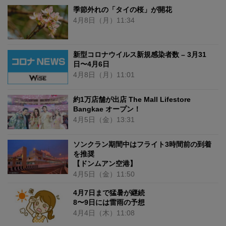
季節外れの「タイの桜」が開花
4月8日
（月）
11:34
新型コロナウイルス新規感染者数 – 3月31
日〜4月6日
4月8日
（月）
11:01
約1万店舗が出店 The Mall Lifestore
Bangkae オープン！
4月5日
（金）
13:31
ソンクラン期間中はフライト3時間前の到着
を推奨
【ドンムアン空港】
4月5日
（金）
11:50
4月7日まで猛暑が継続
8〜9日には雷雨の予想
4月4日
（木）
11:08