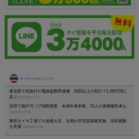
タイローカルニュース
東北部で街路灯の電線盗難男逮捕 50回以上の犯行で1,000万Bに
及ぶ
(8月10日 13:10)
近郊で無許可パブ強制捜査 未成年者多数、32人の薬物陽性者も
(8月10日 13:06)
東部タイヤ工場で大規模火災 当局が空気質調査実施、住民避難
を支援
(8月10日 11:40)