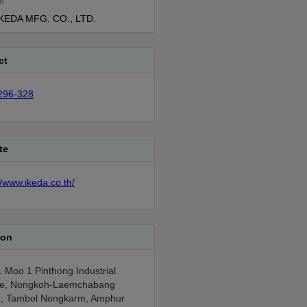
m
IKEDA MFG. CO., LTD.
ct
296-328
te
//www.ikeda.co.th/
ion
 Moo 1 Pinthong Industrial
te, Nongkoh-Laemchabang
, Tambol Nongkarm, Amphur