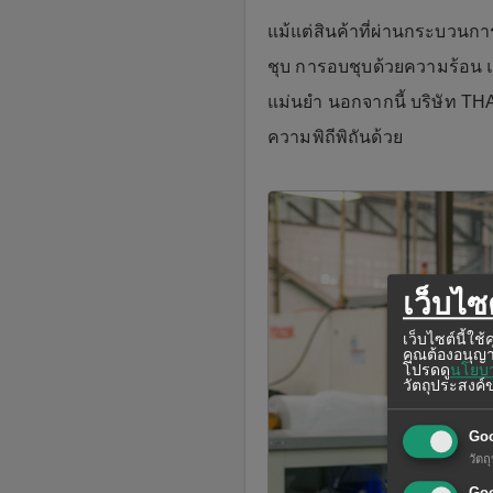
แม้แต่สินค้าที่ผ่านกระบวนการ
ชุบ การอบชุบด้วยความร้อน แ
แม่นยำ นอกจากนี้ บริษัท TH
ความพิถีพิถันด้วย
เว็บไซต
เว็บไซต์นี้ใ
คุณต้องอนุญา
โปรดดู
นโยบา
วัตถุประสงค์ข
Go
วัต
Goo