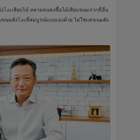
โงะเสียบไม้ หลายคนคงซื้อไม้เสียบขนมจากที่อื่น
ยบขนมดังโงะที่สมบูรณ์แบบเองด้วย ไม่ใช่แค่ขนมดัง