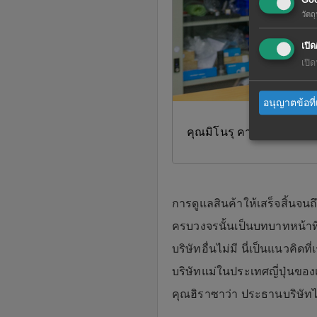
วัต
เปิด
เปิ
อนุญาตข้อที่
คุณมิโนรุ คากินูมะ ผู้จัด
การดูแลสินค้าให้เสร็จสิ้นจน
ครบวงจรนั้นเป็นบทบาทหน้าที่เ
บริษัทอื่นไม่มี นี่เป็นแนวค
บริษัทแม่ในประเทศญี่ปุ่นของ
คุณฮิราซาว่า ประธานบริษัทได้เป