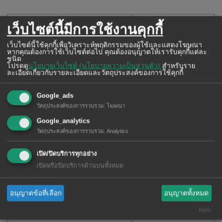
Slider Ads on WiSE Digital Top
เว็บไซต์นี้มีการใช้งานคุกกี้
50,000B／Month
page
Can put a banner in the slider of
Top page of
※VAT or taxes are excluded
เว็บไซต์นี้ใช้คุกกี้เพื่อวิเคราะห์พฤติกรรมของผู้ใช้และแสดงโฆษณา
หากคุณต้องการใช้เว็บไซต์ต่อไป คุณต้องอนุญาตให้เรารับคุกกี้แต่ละ
wisebk.com
ชนิด
โปรดดู
นโยบายเว็บไซต์ (นโยบายความเป็นส่วนตัว)
สำหรับราย
ละเอียดเกี่ยวกับรายละเอียดและวัตถุประสงค์ของการใช้คุกกี้
Slider Ads on Thai Local News
50,000B／Month
Can put a banner in the slider of
the sidebar
of Thai Local News
（in mobile , top of each
※VAT or taxes are excluded
Google_ads
Thai Local News page）
วัตถุประสงค์ของการรวบรวม
:
โฆษณา
Google_analytics
Slider Ads on ASEAN・China
วัตถุประสงค์ของการรวบรวม
:
Analytics
News
40,000B／Month
Can put a banner in the slider of
the sidebar
※VAT or taxes are excluded
เปิด/ปิดบริการทุกอย่าง
of ASEAN・China News
（in mobile , top of
each Thai Local News page）
เปิดหรือปิดบริการด้านบนทั้งหมด
Slider Ads on Category Top page
อนุญาตข้อที่เลือก
อนุญาตทั้งหมด
Can put a banner in the slider of
the sidebar
30,000B／Month
of the Top page for either Restaurants,Beauty,
※VAT or taxes are excluded
Klaro
School etc..
（in mobile , top of each category