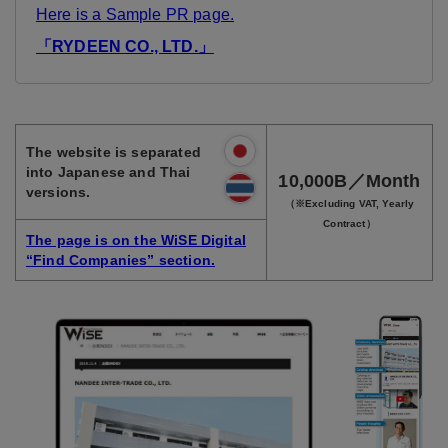
Here is a Sample PR page.
「RYDEEN CO., LTD.」
The website is separated
into Japanese and Thai
10,000B／Month
versions.
（※Excluding VAT, Yearly
Contract）
The page is on the WiSE Digital
“Find Companies” section.