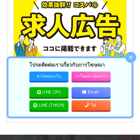
×
โปรดติดต่อเราเกี่ยวกับการโฆษณา
ลงโฆษณาการรับสมัครงานบน WiSE Digital!
ค่าโฆษณาเว็บ
ค่าโฆษณานิตยสาร
สำหรับผู้รับผิดชอบบริษัทที่ต้องการจ้างชาวญี่ปุ่นใน
ประเทศไทย!
LINE (JP)
Email
สามารถประชาสัมพันธ์ข้อมูลสู่กลุ่มผู้หางานผ่าน “Official
LINE (TH/EN)
Tel
LINE ของ WiSE” ที่มีผู้ติดตามกว่า 20,000 คนได้!