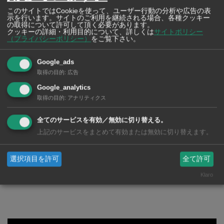
すので予めご了承願います。
このサイトではCookieを使って、ユーザー行動の分析や広告の表
示を行います。サイトのご利用を継続される場合、各種クッキー
の取得について許可して頂く必要があります。
クッキーの詳細・利用目的について、詳しくは
サイトポリシー
企業有料郵送サービスに関するお問い合わせはこちら
（プライバシーポリシー）
をご覧下さい。
hattori@wisebk.com
Google_ads
取得の目的
:
広告
Google_analytics
取得の目的
:
アナリティクス
全てのサービスを有効／無効に切り替える。
企業郵送お申込みフォームはこちら（Google
上記のサービスをまとめて有効または無効に切り替えます。
フォーム）
選択項目を許可
全て許可
https://forms.gle/Sy9RHqsCEpxABk246
Klaro