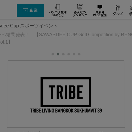
企業
バンコク生活
みんなの
最新号
グルメ
50のこと
ランキング
WiSE誌面
asdee Cup スポーツイベント
果発表！ 【SAWASDEE CUP Golf Competition by REN
Vol.1】