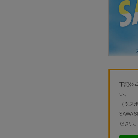
下記公
い。
（※スポ
SAWA
ださい