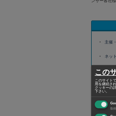
ンサー各社
主催
ネッ
この
グロ
このサイトで
用を継続さ
当日
クッキーの
下さい。
盛
Go
ゴ
取得