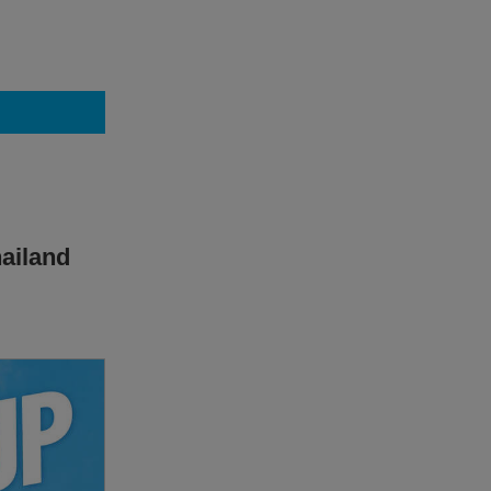
ウィンダ
県人会 × 寿し居酒屋えぞや特別対談
バンコクにある県人会はえぞやで宴会！
各県人会の方々と対談してみました。
ailand