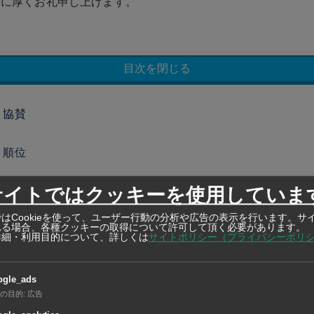
様に厚くお礼申し上げます。
目次を閉じる
・協賛
ト順位
サイトではクッキーを使用していま
ス順位
はCookieを使って、ユーザー行動の分析や広告の表示を行います。サ
れる場合、各種クッキーの取得について許可して頂く必要があります。
の写真
詳細・利用目的について、詳しくは
サイトポリシー（プライバシーポリ
り沢山の参加賞
ogle_ads
ルフプレー後のパーティ
の目的
:
広告