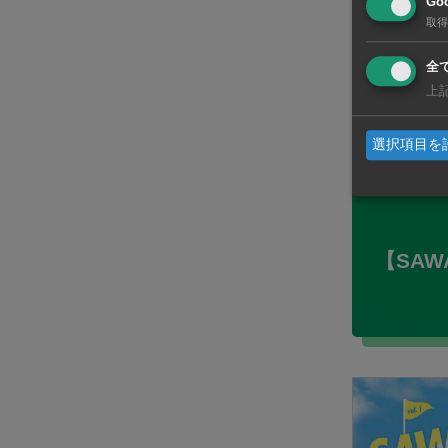
Goo
ラ
取得
全
今後
上
選択項目を
【SAWAS