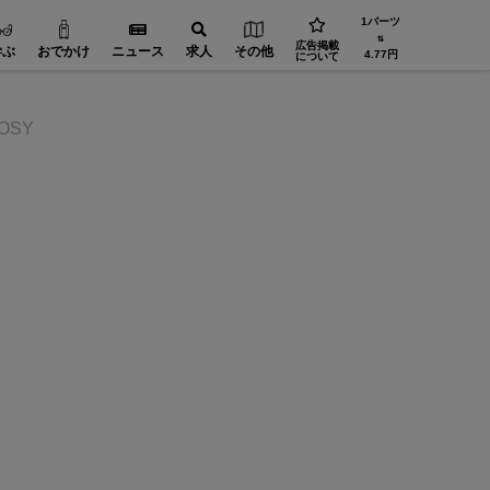
1バーツ
⇅
広告掲載
学ぶ
おでかけ
ニュース
求人
その他
4.77円
について
OSY