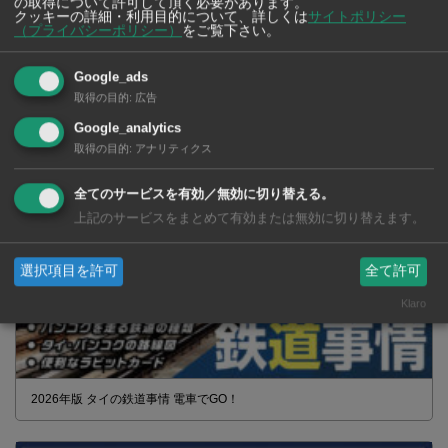
の取得について許可して頂く必要があります。
クッキーの詳細・利用目的について、詳しくは
サイトポリシー
（プライバシーポリシー）
をご覧下さい。
タイの薬いろいろ【タイ・バンコク】 薬局・ドラッグストアで買える
Google_ads
市販薬 2026年最新版！
取得の目的
:
広告
Google_analytics
取得の目的
:
アナリティクス
全てのサービスを有効／無効に切り替える。
上記のサービスをまとめて有効または無効に切り替えます。
選択項目を許可
全て許可
Klaro
2026年版 タイの鉄道事情 電車でGO！