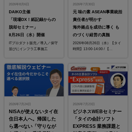
2026年8月6日
2026年7月30日
DAIKO主催
元 味の素 ASEAN事業統括
「現場DX！紙記録からの
責任者が明かす
脱却セミナー」
海外拠点を成功に導く も
8月26日（水）開催
のづくり経営の真髄
ITプロダクト販売／導入／保守
2026年08月26日（水）【タイ
並びにインフラ工事施工
時間】13:00-14:00 / 【…
2026年7月24日
2026年7月23日
NISAが使えないタイ在
ビジネスWEBセミナー
住日本人へ。帰国した
「タイの会計ソフト
ら選べない「守りなが
EXPRESS 業務課題と