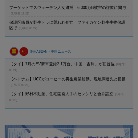
プーケットでスウェーデン人女逮捕 6,000万B被害の詐欺に関与
(8月6日 16:22)
保護区職員が野生トラに襲われ死亡 ファイカケン野生生物保護
区で
(8月6日 09:22)
亜州ASEAN・中国ニュース
【タイ】7月のEV新車登録2.1万台、中国「吉利」が初首位
(8月7日
09:21)
【ベトナム】UCCがコーヒーの再生農業始動、現地調達先と提携
(8月7日 09:20)
【タイ】野村不動産、住宅開発大手のセンシリと合弁設立
(8月7日
09:20)