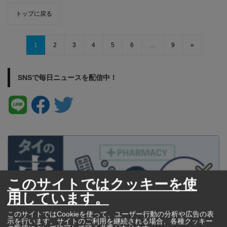
トップに戻る
1
2
3
4
5
6
…
9
»
SNSで毎日ニュースを配信中！
このサイトではクッキーを使
用しています。
このサイトではCookieを使って、ユーザー行動の分析や広告の表
示を行います。サイトのご利用を継続される場合、各種クッキー