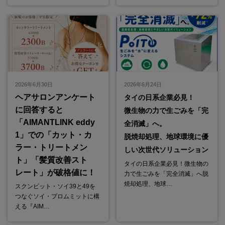
2026年6月30日
2026年6月24日
ヘアサロンアンケート
タイの日系企業必見！
に回答すると
微生物の力で生ごみを「完
「AIMANTLINK eddy
全消滅」へ。
1」での「カット・カ
脱焼却処理、地球環境に優
ラー・トリートメン
しい次世代ソリューション
ト」「髪質改善スト
タイの日系企業必見！微生物の
レート」が破格値に！
力で生ごみを「完全消滅」へ脱
焼却処理、地球…
スクンビット・ソイ39と49を
つなぐソイ・プロムミットに構
える『AIM…