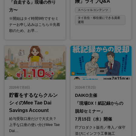
険」ライブQ&A
「自走する」現場の作り
方〜
スペシャルコンテンツ
タイ在住・移住後にできる資産
※開始はタイ時間9時ですセミ
運用
ナーお申し込みはこちら※先着
順のため、お早…
2026年7月8日
2026年7月2日
貯蓄をするならクルン
DAIKO主催
シィのMee Tae Dai
「現場DX！紙記録からの
Savings Account
脱却セミナー」
給与受取口座だけで大丈夫？
7月15日（水）開催
上手な口座の使い分けMee Tae
ITプロダクト販売／導入／保守
Dai…
並びにインフラ工事施工