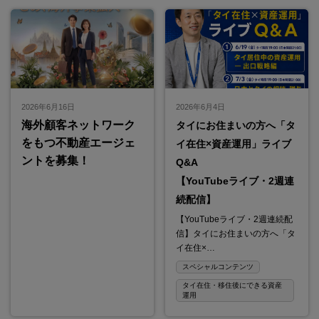
2026年6月16日
2026年6月4日
海外顧客ネットワーク
タイにお住まいの方へ「タ
をもつ不動産エージェ
イ在住×資産運用」ライブ
ントを募集！
Q&A
【YouTubeライブ・2週連
続配信】
【YouTubeライブ・2週連続配
信】タイにお住まいの方へ「タ
イ在住×…
スペシャルコンテンツ
タイ在住・移住後にできる資産
運用