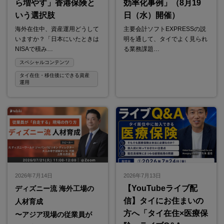
ら増やす」香港保険と
効率化事例」（8月19
いう選択肢
日（水）開催）
海外在住中、資産運用どうして
主要会計ソフトEXPRESSの説
いますか？「日本にいたときは
明を通して、タイでよく見られ
NISAで積み…
る業務課題…
スペシャルコンテンツ
タイ在住・移住後にできる資産
運用
2026年7月14日
2026年7月13日
【YouTubeライブ配
ディズニー流 海外工場の
信】タイにお住まいの
人材育成
方へ「タイ在住×医療保
〜アジア現場の従業員が