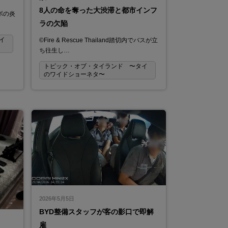
8人の命を奪った大渋滞と都市インフ
ボルボの炎
ラの欠陥
イ
©Fire & Rescue Thailand踏切内でバスが立
ち往生し…
トピック・オブ・タイランド 〜タイ
のワイドショーネタ〜
2026年5月5日
BYD整備スタッフが客の影口で即解
雇