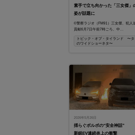
素手で立ち向かった「三女傑」
姿が話題に
©警察ラジオ（FM91）三女傑、犯人
貢献6月7日午前7時ごろ、中…
トピック・オブ・タイランド 〜タ
のワイドショーネタ〜
2026年5月26日
揺らぐボルボの“安全神話”
新鋭EV連続炎上の衝撃