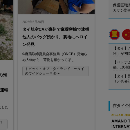
保護区職
カケン野
2026年6月30日
タイ航空CAが豪州で麻薬密輸で逮捕
他人のバッグ預かり。裏地にヘロイ
ン発見
【タイ】7
利」が初
©麻薬取締委員会事務局（ONCB）見知ら
ぬ人物から「荷物を預かってほし…
【ベトナ
動、現地
トピック・オブ・タイランド 〜タイ
のワイドショーネタ〜
の列
【タイ】
リと合弁
車運転
在タイ企
こした
在タイ企業・製造
AMANO T
イ
INTERNA