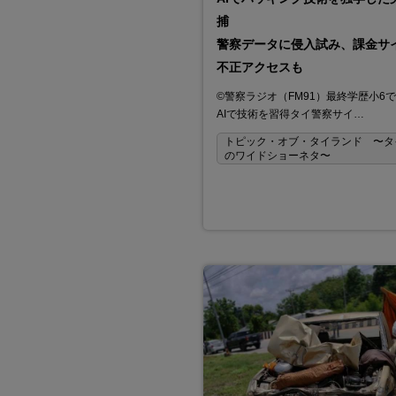
捕
警察データに侵入試み、課金サ
不正アクセスも
©警察ラジオ（FM91）最終学歴小6
AIで技術を習得タイ警察サイ…
トピック・オブ・タイランド 〜タ
のワイドショーネタ〜