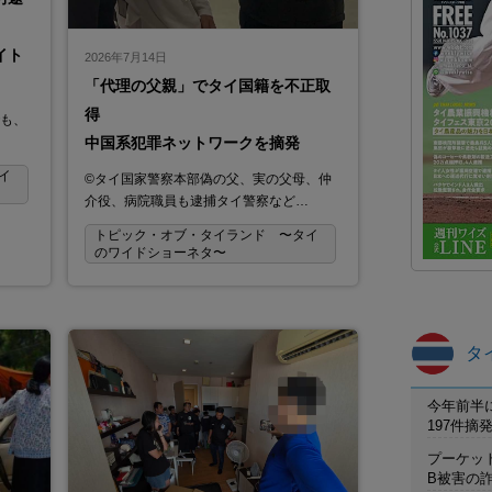
イト
2026年7月14日
「代理の父親」でタイ国籍を不正取
得
でも、
中国系犯罪ネットワークを摘発
イ
©タイ国家警察本部偽の父、実の父母、仲
介役、病院職員も逮捕タイ警察など…
トピック・オブ・タイランド 〜タイ
のワイドショーネタ〜
タ
今年前半
197件
プーケット
B被害の