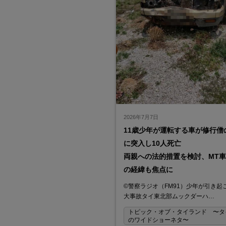
2026年7月7日
11歳少年が運転する車が修行僧
に突入し10人死亡
両親への法的措置を検討、MT
の経緯も焦点に
©警察ラジオ（FM91）少年が引き起
大事故タイ東北部ムックダーハ…
トピック・オブ・タイランド 〜タ
のワイドショーネタ〜