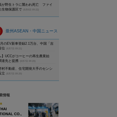
員が野生トラに襲われ死亡 ファイ
生生物保護区で
(8月6日 09:22)
亜州ASEAN・中国ニュース
月のEV新車登録2.1万台、中国「吉
首位
(8月7日 09:21)
ム】UCCがコーヒーの再生農業始
調達先と提携
(8月7日 09:20)
野村不動産、住宅開発大手のセンシ
設立
(8月7日 09:20)
業情報
業
HAI
TIONAL CO.,