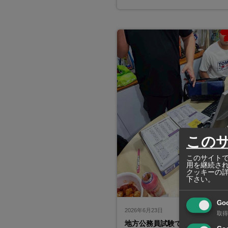
この
このサイトで
用を継続さ
クッキーの
下さい。
Go
2026年6月23日
取得
地方公務員試験で大規模な不正