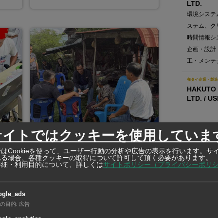
LTD.
環境システ
ステム、ク
時間情報シ
企画・設計
工・メンテ
在タイ企業・製造
HAKUTO 
LTD. / U
サイトではクッキーを使用していま
在タイ企業・製造
はCookieを使って、ユーザー行動の分析や広告の表示を行います。サ
広告募集
れる場合、各種クッキーの取得について許可して頂く必要があります。
詳細・利用目的について、詳しくは
サイトポリシー（プライバシーポリ
2026年6月16日
ナタを手に教師を追い回した9歳の児
ogle_ads
童
の目的
:
広告
学校で起きた事件が問いかけたもの
を摘