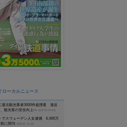
イローカルニュース
に違法観光業者3000件超捜査 違反
摘発、観光客の安全向上へ
(8月7日 09:04)
でスウェーデン人女逮捕 6,000万
詐欺に関与
(8月6日 16:22)