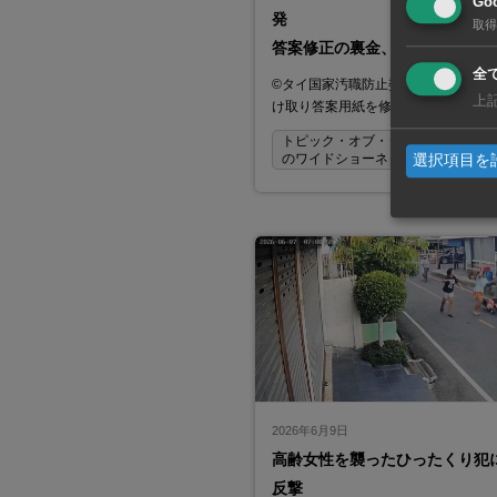
Goo
発
取得
答案修正の裏金、総額45億Bに
全
©タイ国家汚職防止委員会事務局金銭
上
け取り答案用紙を修正かタイ国家汚
トピック・オブ・タイランド 〜タ
選択項目を
のワイドショーネタ〜
2026年6月9日
高齢女性を襲ったひったくり犯
反撃