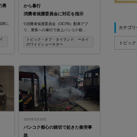
の勇
から暴行
消費者保護委員会に対応を指示
追跡に
©消費者保護委員会（OCPB）配車アプ
カテゴリ
リ、乗客への暴行で炎上バンコク都…
イ
トピック・オブ・タイランド 〜タイ
のワイドショーネタ〜
2026年5月19日
バンコク都心の踏切で起きた衝突事
故