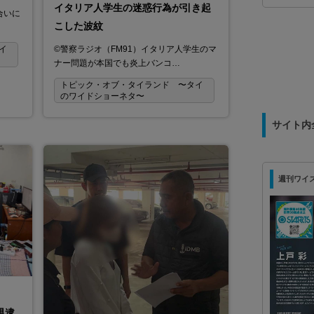
DAIKO主催 「現場DX！紙記録から
イタリア人学生の迷惑行為が引き起
合いに
の脱却セミナー」 8月26日（水）開
こした波紋
催
©警察ラジオ（FM91）イタリア人学生のマ
イ
ITプロダクト販売／導入／保守並びにインフラ工事施工
ナー問題が本国でも炎上バンコ…
トピック・オブ・タイランド 〜タイ
のワイドショーネタ〜
サイト内
週刊ワイズ 最
男逮