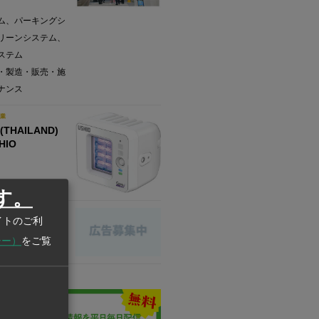
ム、パーキングシ
リーンシステム、
ステム
・製造・販売・施
ナンス
業
(THAILAND)
SHIO
す。
業
イトのご利
中
シー）
をご覧