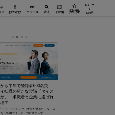
1バーツ
⇅
広告掲載
学ぶ
おでかけ
ニュース
求人
その他
4.78円
について
から半年で登録者600名突
タイ転職の新たな常識『タイス
「CloudRoom」でバンコ
』が、 求職者と企業に選ばれ
問題解決へ
の理由
スマホで収納！スマホで取り出し！ライフ
化などによって日に日に増えていく生活の
月2日にリリースしてから半年が過ぎた。タイス
…
単なる転職サイトの一つに留まらず、…