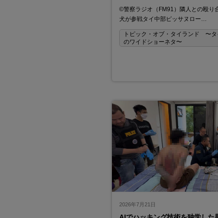
©警察ラジオ（FM91）隣人との殴り
犬が参戦タイ中部ピッサヌロー…
トピック・オブ・タイランド 〜タ
のワイドショーネタ〜
2026年7月21日
AIでハッキング技術を独学した