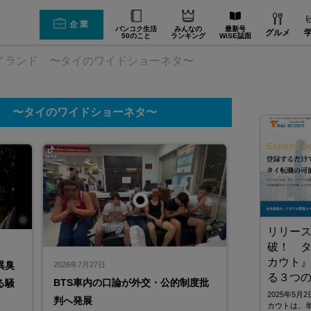
企業
バンコク生活
みんなの
最新号
グルメ
50のこと
ランキング
WiSE誌面
イランド 〜タイのワイドショーネタ〜
ド 〜タイのワイドショーネタ〜
リリース
破！ 
カウト
異臭
2026年7月27日
ングカンパ
る３つ
BTS車内の口論が外交・公的制度批
る騒
2025年5
判へ発展
カウトは、