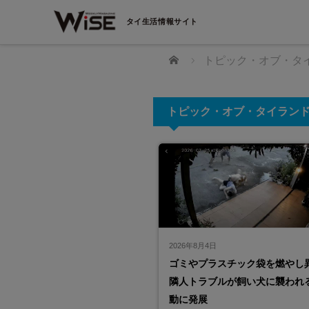
タイ生活情報サイト
ホーム
トピック・オブ・タ
トピック・オブ・タイラン
dRoom」でバンコク生活の収納
スターツ タイランド
2026年8月4日
へ
ゴミやプラスチック袋を燃やし
世界21ヶ国34拠点 海外不動産のリーディ
ニー スターツ
！スマホで取り出し！ライフステージの変
隣人トラブルが飼い犬に襲われ
て日に日に増えていく生活の身の回り品。
動に発展