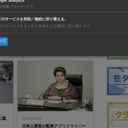
gle_analytics
©サコンナコーン県小学校教育事務局（エ
の目的
:
アナリティクス
リア1）9歳児が凶器で教師を追い…
及ぶ
てのサービスを有効／無効に切り替える。
トピック・オブ・タイランド 〜タイ
を受
のワイドショーネタ〜
記のサービスをまとめて有効または無効に切り替えます。
…
イ
許可
に猛
2026年6月2日
日本人乗客が配車アプリドライバー