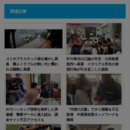
関連記事
ゴミやプラスチック袋を燃やし異
BTS車内の口論が外交・公的制度
臭 隣人トラブルが飼い犬に襲わ
批判へ発展 イタリア人学生の迷
れる騒動に発展
惑行為が引き起こした波紋
AIでハッキング技術を独学した男
「代理の父親」でタイ国籍を不正
逮捕 警察データに侵入試み、課
取得 中国系犯罪ネットワークを
金サイト不正アクセスも
摘発