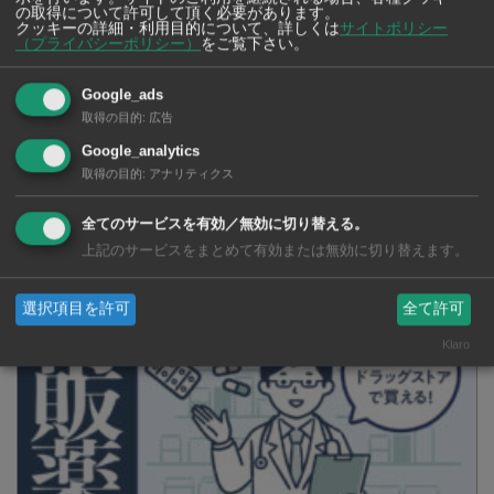
の取得について許可して頂く必要があります。
高齢女性を襲ったひったくり犯に
クッキーの詳細・利用目的について、詳しくは
サイトポリシー
（プライバシーポリシー）
をご覧下さい。
猛反撃 素手で立ち向かった「三
女傑」の勇姿が話題に
Google_ads
取得の目的
:
広告
SNSで毎日ニュースを配信中！
Google_analytics
取得の目的
:
アナリティクス
全てのサービスを有効／無効に切り替える。
上記のサービスをまとめて有効または無効に切り替えます。
選択項目を許可
全て許可
Klaro