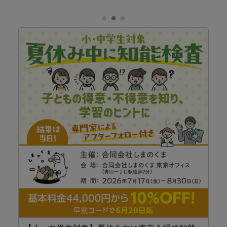
J
談
「
J
で
力