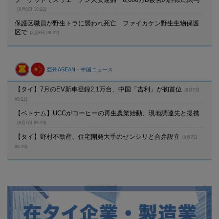
(8月6日 16:22)
保護区職員が野生トラに襲われ死亡 ファイカケン野生生物保護
区で
(8月6日 09:22)
亜州ASEAN・中国ニュース
【タイ】7月のEV新車登録2.1万台、中国「吉利」が初首位
(8月7日
09:21)
【ベトナム】UCCがコーヒーの再生農業始動、現地調達先と提携
(8月7日 09:20)
【タイ】野村不動産、住宅開発大手のセンシリと合弁設立
(8月7日
09:20)