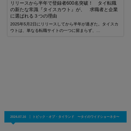
リリースから半年で登録者600名突破！ タイ転職
の新たな常識『タイスカウト』が、 求職者と企業
に選ばれる３つの理由
ガ
2025年5月2日にリリースしてから半年が過ぎた。タイスカ
ウトは、単なる転職サイトの一つに留まらず、…
構
2024.07.16
トピック・オブ・タイランド 〜タイのワイドショーネタ〜