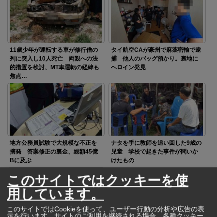
11歳少年が運転する車が修行僧の
タイ航空CAが豪州で麻薬密輸で逮
列に突入し10人死亡 両親への法
捕 他人のバッグ預かり。裏地に
的措置を検討、MT車運転の経緯も
ヘロイン発見
焦点…
地方公務員試験で大規模な不正を
ナタを手に教師を追い回した9歳の
摘発 答案修正の裏金、総額45億
児童 学校で起きた事件が問いか
Bに及ぶ
けたもの
このサイトではクッキーを使
用しています。
このサイトではCookieを使って、ユーザー行動の分析や広告の表
示を行います。サイトのご利用を継続される場合、各種クッキー