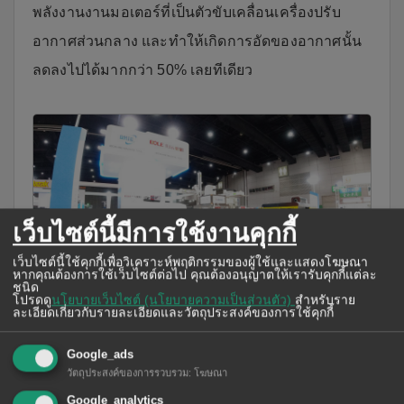
พลังงานงานมอเตอร์ที่เป็นตัวขับเคลื่อนเครื่องปรับ
อากาศส่วนกลาง และทำให้เกิดการอัดของอากาศนั้น
ลดลงไปได้มากกว่า 50% เลยทีเดียว
เว็บไซต์นี้มีการใช้งานคุกกี้
เว็บไซต์นี้ใช้คุกกี้เพื่อวิเคราะห์พฤติกรรมของผู้ใช้และแสดงโฆษณา
หากคุณต้องการใช้เว็บไซต์ต่อไป คุณต้องอนุญาตให้เรารับคุกกี้แต่ละ
ชนิด
โปรดดู
นโยบายเว็บไซต์ (นโยบายความเป็นส่วนตัว)
สำหรับราย
ละเอียดเกี่ยวกับรายละเอียดและวัตถุประสงค์ของการใช้คุกกี้
จัดแสดงสินค้าเครื่องจักรอุตสาหกรรมที่งาน
Google_ads
METALEX 2020
วัตถุประสงค์ของการรวบรวม
:
โฆษณา
Google_analytics