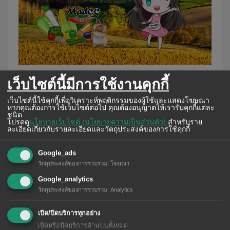
เว็บไซต์นี้มีการใช้งานคุกกี้
การตลาดที่จะทำให้เข้าถึงไลฟ์สไตล์ใหม่ ๆ หรือเทรนด์
เว็บไซต์นี้ใช้คุกกี้เพื่อวิเคราะห์พฤติกรรมของผู้ใช้และแสดงโฆษณา
ที่เปลี่ยนแปลงไปมานั้น ไม่เพียงแต่บอกเล่าเรื่องราว
หากคุณต้องการใช้เว็บไซต์ต่อไป คุณต้องอนุญาตให้เรารับคุกกี้แต่ละ
ชนิด
เพียงอย่างเดียว แต่ยังต้องสร้างการรับรู้ถึงแบรนด์และ
โปรดดู
นโยบายเว็บไซต์ (นโยบายความเป็นส่วนตัว)
สำหรับราย
ละเอียดเกี่ยวกับรายละเอียดและวัตถุประสงค์ของการใช้คุกกี้
ผลิตภัณฑ์ด้วย และในขณะเดียวกันก็ต้องเพิ่มโอกาสใน
Google_ads
การขายเพื่อตอบสนองความต้องการของผู้บริโภคเช่น
วัตถุประสงค์ของการรวบรวม
:
โฆษณา
กัน
Google_analytics
วัตถุประสงค์ของการรวบรวม
:
Analytics
ดังนั้น บริษัทจึงพัฒนาและเน้นการตลาดดิจิทัลสำหรับ
เปิด/ปิดบริการทุกอย่าง
คนไทยที่ใช้ Facebook เนื่องจากในปัจจุบันนี้นักท่อง
เปิดหรือปิดบริการด้านบนทั้งหมด