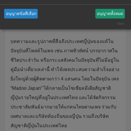
เที่ยวชาวไทยที่มาเยือนประเทศญี่ปุ่นจำนวนมากได้รับ
ข้อมูลผ่านทางโซเชียลมีเดีย เพจ Facebook “Madoo
อนุญาตข้อที่เลือก
อนุญาตทั้งหมด
Japan” จึงเป็นช่องทางที่ได้รับการตอบรับอย่างดีเยี่ยม
Klaro
บทความและรูปภาพที่สื่อถึงประเทศญี่ปุ่นของแท้ใน
ปัจจุบันที่โพสต์ในเพจ เช่น ภาพทิวทัศน์ บรรยากาศใน
ชีวิตประจำวัน หรือกระแสสังคมในปัจจุบันที่ไม่มีอยู่ใน
คู่มือนำเที่ยวเหล่านี้ ทำให้เพจประสบความสำเร็จอย่าง
ยิ่งใหญ่ด้วยผู้ติดตามกว่า 4 แสนคน โดยในปัจจุบัน เพจ
“Madoo Japan” ได้กลายเป็นโซเชียลมีเดียสัญชาติ
ญี่ปุ่นรายใหญ่ที่อยู่ในประเทศไทย และได้จัดกิจกรรม
ประชาสัมพันธ์มากมายให้แก่คนไทยผ่านเพจ ร่วมกับ
เทศบาลและบริษัทท้องถิ่นของญี่ปุ่น รวมถึงบริษัท
สัญชาติญี่ปุ่นในประเทศไทย