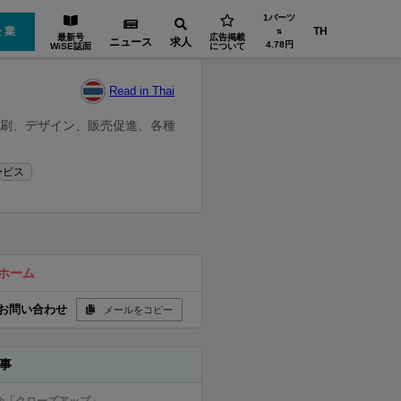
1バーツ
企業
TH
⇅
最新号
広告掲載
ニュース
求人
4.78円
WiSE誌面
について
Read in Thai
印刷、デザイン、販売促進、各種
ービス
ホーム
お問い合わせ
メールをコピー
事