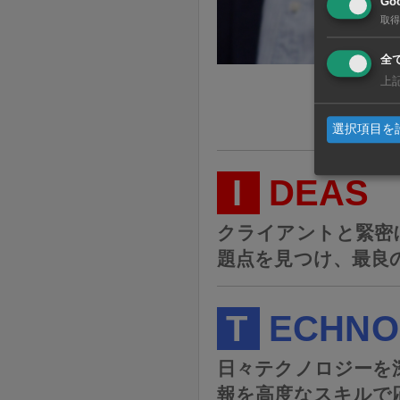
Goo
取得
全
上
選択項目を
I
DEAS
クライアントと緊密
題点を見つけ、最良
T
ECHNO
日々テクノロジーを
報を高度なスキルで