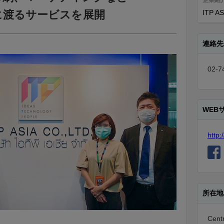
企業紹
に渡るサービスを展開
ITP AS
連絡先
02-7
WEB
http:
所在地
Centr