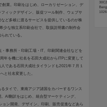
30C2
市で創業。印刷をはじめ、ローカリゼーション、デ
Bang
1026
ラフィックデザイン、販促ツール制作、ウェブサ
発など多岐に渡るサービスを提供しているのが株
は希少な独立系印刷会社で、取扱説明書の制作会
知られている。
点・事務所・印刷工場・IT、印刷関連会社などを
0周年を機に社名を石田大成社からITPに変更して
人である石田大成社タイランドも2021年７月１
TD.」へと社名変更した。
あるタイで、東南アジア諸国をカバーするワンス
。AI翻訳をはじめ、統合型マーケティング、
ーション開発、デザイン、印刷、販売促進などあら