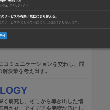
gle_analytics
の目的
:
アナリティクス
てのサービスを有効／無効に切り替える。
記のサービスをまとめて有効または無効に切り替えます。
許可
にコミュニケーションを交わし、問
の解決策を考え出す。
LOGY
深く研究し、そこから導き出した情
応用させ、アイデアを完璧な形にし