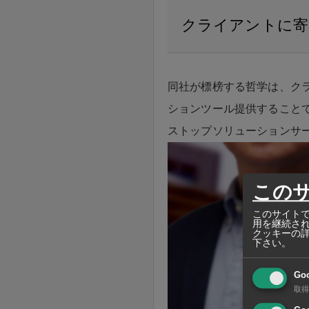
クライアントに寄
同社が標榜する哲学は、ク
ションツール提供すること
ストップソリューションサ
この
このサイトで
用を継続さ
クッキーの
下さい。
Go
取得