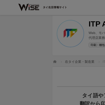
タイ生活情報サイト
ITP 
Web、モ
代理店業務
印刷・梱包
ホーム
在タイ企業・製造業
I
タイ語や
翻訳から