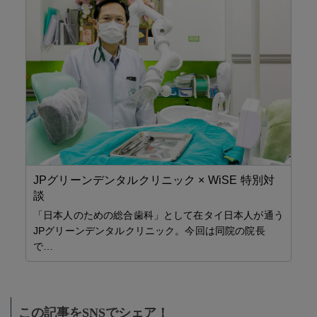
パ
ピン
【
JPグリーンデンタルクリニック × WiSE 特別対
ク
談
「日本人のための総合歯科」として在タイ日本人が通う
JPグリーンデンタルクリニック。今回は同院の院長
で…
この記事をSNSでシェア！