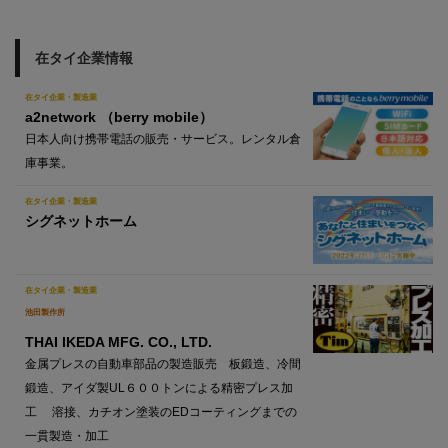
在タイ企業情報
在タイ企業・製造業
a2network （berry mobile）
日本人向け携帯電話の販売・サービス。レンタル倉
庫事業。
在タイ企業・製造業
シグネットホーム
在タイ企業・製造業
池田製作所
THAI IKEDA MFG. CO., LTD.
金属プレスの自動車部品の製造販売 板鍛造、冷間
鍛造、アイダ製UL６００トンによる精密プレス加
工 溶接、カチオン塗装のEDコーティングまでの
一貫製造・加工