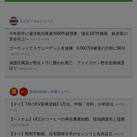
タイローカルニュース
今年前半に違法観光業者3000件超捜査 違反197件摘発、観光客の
安全向上へ
(8月7日 09:04)
プーケットでスウェーデン人女逮捕 6,000万B被害の詐欺に関与
(8月6日 16:22)
保護区職員が野生トラに襲われ死亡 ファイカケン野生生物保護
区で
(8月6日 09:22)
亜州ASEAN・中国ニュース
【タイ】7月のEV新車登録2.1万台、中国「吉利」が初首位
(8月7日
09:21)
【ベトナム】UCCがコーヒーの再生農業始動、現地調達先と提携
(8月7日 09:20)
【タイ】野村不動産、住宅開発大手のセンシリと合弁設立
(8月7日