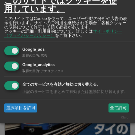
このサイトではクッキーを使
用しています。
このサイトではCookieを使って、ユーザー行動の分析や広告の表
示を行います。サイトのご利用を継続される場合、各種クッキー
の取得について許可して頂く必要があります。
クッキーの詳細・利用目的について、詳しくは
サイトポリシー
（プライバシーポリシー）
をご覧下さい。
Google_ads
取得の目的
:
広告
タイの薬いろいろ【タイ・バンコク】 薬局・ドラッグストアで買える
Google_analytics
市販薬 2026年最新版！
取得の目的
:
アナリティクス
全てのサービスを有効／無効に切り替える。
上記のサービスをまとめて有効または無効に切り替えます。
選択項目を許可
全て許可
Klaro