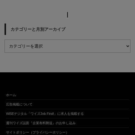
カテゴリーと月別アーカイブ
ホーム
広告掲載について
WiSEデジタル「ワイズJob Find!」に求人を掲載する
週刊ワイズ誌面『企業有料郵送』のお申し込み
サイトポリシー（プライバシーポリシー）