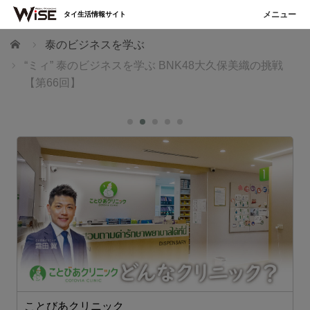
タイ生活情報サイト
ホーム
泰のビジネスを学ぶ
“ミィ” 泰のビジネスを学ぶ BNK48大久保美織の挑戦
【第66回】
ことびあクリニック