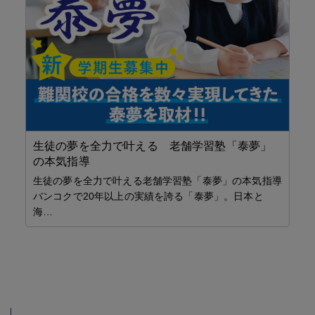
現
ちら
ナー
生徒の夢を全力で叶える 老舗学習塾「泰夢」
の本気指導
生徒の夢を全力で叶える老舗学習塾「泰夢」の本気指導
バンコクで20年以上の実績を誇る「泰夢」。日本と
貯
海…
Sav
給
Mee