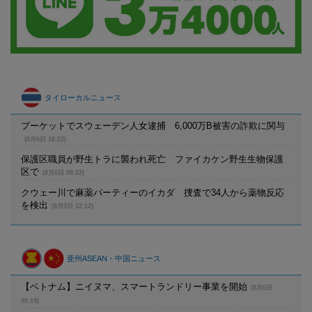
タイローカルニュース
プーケットでスウェーデン人女逮捕 6,000万B被害の詐欺に関与
(8月6日 16:22)
保護区職員が野生トラに襲われ死亡 ファイカケン野生生物保護
区で
(8月6日 09:22)
クウェー川で麻薬パーティーのイカダ 捜査で34人から薬物反応
を検出
(8月5日 12:12)
亜州ASEAN・中国ニュース
【ベトナム】ニイヌマ、スマートランドリー事業を開始
(8月6日
09:19)