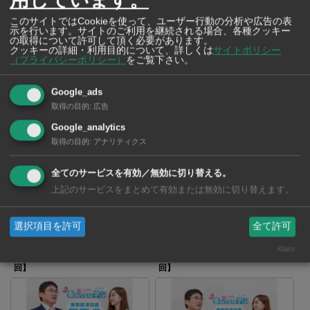
“ミィ” 泰のビジネスを学ぶ
“ミィ” 泰のビジネスを学ぶ
BNK48大久保美織の挑戦【第67
BNK48大久保美織の挑戦【第65
このサイトではCookieを使って、ユーザー行動の分析や広告の表
回】
回】
示を行います。サイトのご利用を継続される場合、各種クッキー
の取得について許可して頂く必要があります。
クッキーの詳細・利用目的について、詳しくは
サイトポリシー
（プライバシーポリシー）
をご覧下さい。
Google_ads
取得の目的
:
広告
“ミィ” 泰のビジネスを学ぶ
“ミィ” 泰のビジネスを学ぶ
Google_analytics
BNK48大久保美織の挑戦【第64
BNK48大久保美織の挑戦【第63
取得の目的
:
アナリティクス
回】
回】
全てのサービスを有効／無効に切り替える。
上記のサービスをまとめて有効または無効に切り替えます。
選択項目を許可
全て許可
“ミィ” 泰のビジネスを学ぶ
“ミィ” 泰のビジネスを学ぶ
Klaro
BNK48大久保美織の挑戦【第62
BNK48大久保美織の挑戦【第61
回】
回】