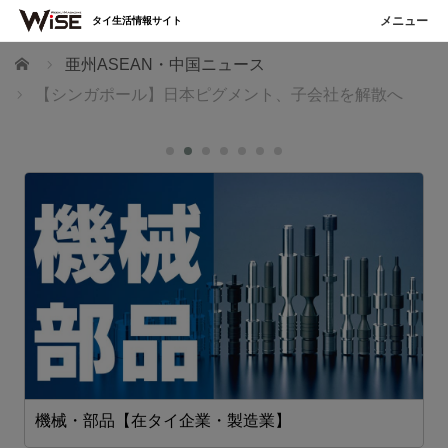
タイ生活情報サイト
ホーム
亜州ASEAN・中国ニュース
【シンガポール】日本ピグメント、子会社を解散へ
機械・部品【在タイ企業・製造業】