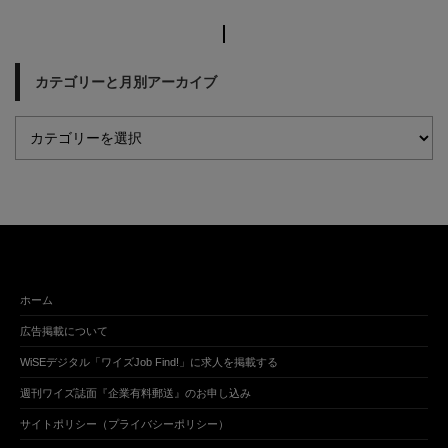
カテゴリーと月別アーカイブ
ホーム
広告掲載について
WiSEデジタル「ワイズJob Find!」に求人を掲載する
週刊ワイズ誌面『企業有料郵送』のお申し込み
サイトポリシー（プライバシーポリシー）