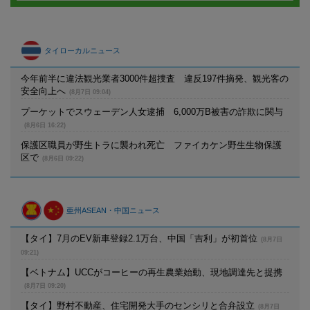
タイローカルニュース
今年前半に違法観光業者3000件超捜査 違反197件摘発、観光客の
安全向上へ
(8月7日 09:04)
プーケットでスウェーデン人女逮捕 6,000万B被害の詐欺に関与
(8月6日 16:22)
保護区職員が野生トラに襲われ死亡 ファイカケン野生生物保護
区で
(8月6日 09:22)
亜州ASEAN・中国ニュース
【タイ】7月のEV新車登録2.1万台、中国「吉利」が初首位
(8月7日
09:21)
【ベトナム】UCCがコーヒーの再生農業始動、現地調達先と提携
(8月7日 09:20)
【タイ】野村不動産、住宅開発大手のセンシリと合弁設立
(8月7日