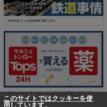
2026年版 タイの鉄道事情 電車でGO！
【タイ・バンコク】 マルシェトンロー内の「TOPS」で買える薬
このサイトではクッキーを使
2026年版
用しています。