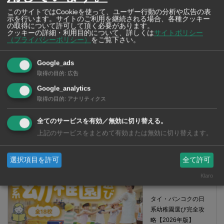
このサイトではCookieを使って、ユーザー行動の分析や広告の表
示を行います。サイトのご利用を継続される場合、各種クッキー
【タイ・バンコ
の取得について許可して頂く必要があります。
クッキーの詳細・利用目的について、詳しくは
サイトポリシー
ク】 コンビニ（セ
（プライバシーポリシー）
をご覧下さい。
ブンイレブン）で買
える薬 2026年版
Google_ads
取得の目的
:
広告
Google_analytics
取得の目的
:
アナリティクス
タイ・バンコクの保
全てのサービスを有効／無効に切り替える。
育園選び完全攻略
上記のサービスをまとめて有効または無効に切り替えます。
【2026年版】
選択項目を許可
全て許可
Klaro
タイ・バンコクの日
系幼稚園選び完全攻
略【2026年版】