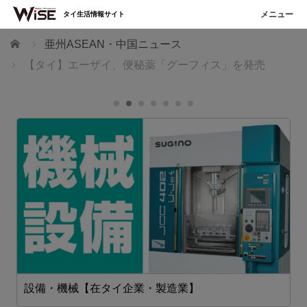
タイ生活情報サイト
ホーム
亜州ASEAN・中国ニュース
【タイ】エーザイ、便秘薬「グーフィス」を発売
設備・機械【在タイ企業・製造業】