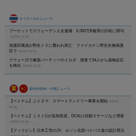
タイローカルニュース
プーケットでスウェーデン人女逮捕 6,000万B被害の詐欺に関与
(8月6日 16:22)
保護区職員が野生トラに襲われ死亡 ファイカケン野生生物保護
区で
(8月6日 09:22)
クウェー川で麻薬パーティーのイカダ 捜査で34人から薬物反応
を検出
(8月5日 12:12)
亜州ASEAN・中国ニュース
【ベトナム】ニイヌマ、スマートランドリー事業を開始
(8月6日
09:19)
【ベトナム】ミスミGが追加投資、DC向け自動ステージなど増産
(8月6日 09:18)
【フィリピン】日本工営のJV、ルソン北部バイパス道の設計受注