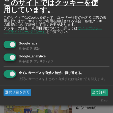
このサイトではクッキーを使
用しています。
【タイ・バンコ
ク】 コンビニ（セ
このサイトではCookieを使って、ユーザー行動の分析や広告の表
ブンイレブン）で買
示を行います。サイトのご利用を継続される場合、各種クッキー
の取得について許可して頂く必要があります。
える薬 2026年版
クッキーの詳細・利用目的について、詳しくは
サイトポリシー
（プライバシーポリシー）
をご覧下さい。
Google_ads
取得の目的
:
広告
タイ・バンコクの保
Google_analytics
育園選び完全攻略
取得の目的
:
アナリティクス
【2026年版】
全てのサービスを有効／無効に切り替える。
上記のサービスをまとめて有効または無効に切り替えます。
選択項目を許可
全て許可
タイ・バンコクの日
Klaro
系幼稚園選び完全攻
略【2026年版】