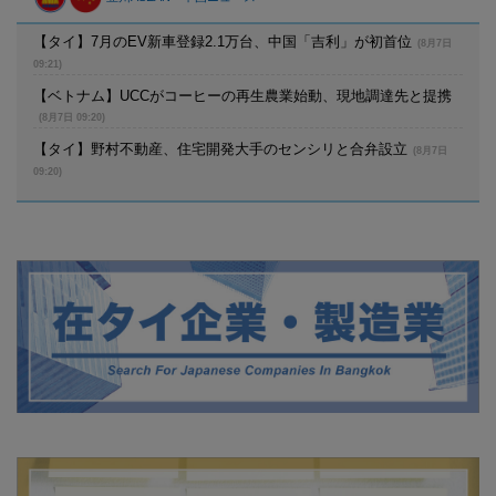
【タイ】7月のEV新車登録2.1万台、中国「吉利」が初首位
(8月7日
09:21)
【ベトナム】UCCがコーヒーの再生農業始動、現地調達先と提携
(8月7日 09:20)
【タイ】野村不動産、住宅開発大手のセンシリと合弁設立
(8月7日
09:20)