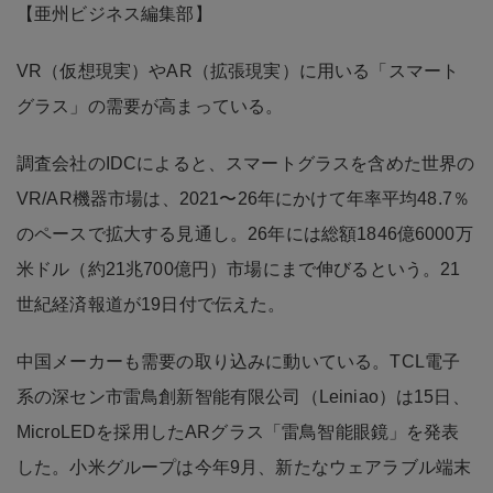
【亜州ビジネス編集部】
VR（仮想現実）やAR（拡張現実）に用いる「スマート
グラス」の需要が高まっている。
調査会社のIDCによると、スマートグラスを含めた世界の
VR/AR機器市場は、2021〜26年にかけて年率平均48.7％
のペースで拡大する見通し。26年には総額1846億6000万
米ドル（約21兆700億円）市場にまで伸びるという。21
世紀経済報道が19日付で伝えた。
中国メーカーも需要の取り込みに動いている。TCL電子
系の深セン市雷鳥創新智能有限公司（Leiniao）は15日、
MicroLEDを採用したARグラス「雷鳥智能眼鏡」を発表
した。小米グループは今年9月、新たなウェアラブル端末