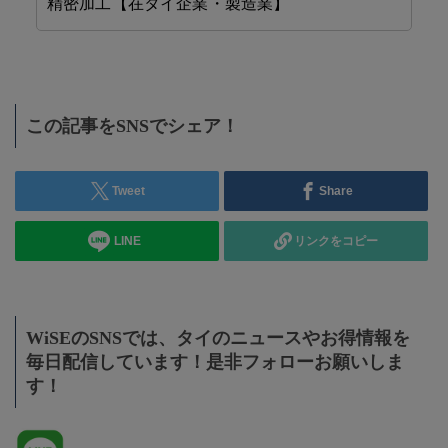
精密加工【在タイ企業・製造業】
F
この記事をSNSでシェア！
Tweet
Share
LINE
リンクをコピー
WiSEのSNSでは、タイのニュースやお得情報を
毎日配信しています！是非フォローお願いしま
す！