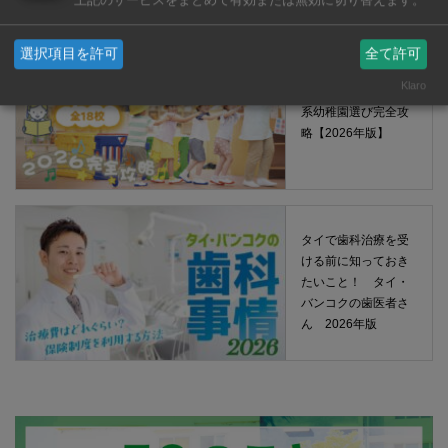
上記のサービスをまとめて有効または無効に切り替えます。
選択項目を許可
全て許可
Klaro
タイ・バンコクの日
系幼稚園選び完全攻
略【2026年版】
タイで歯科治療を受
ける前に知っておき
たいこと！ タイ・
バンコクの歯医者さ
ん 2026年版