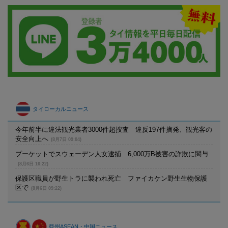
タイローカルニュース
今年前半に違法観光業者3000件超捜査 違反197件摘発、観光客の
安全向上へ
(8月7日 09:04)
プーケットでスウェーデン人女逮捕 6,000万B被害の詐欺に関与
(8月6日 16:22)
保護区職員が野生トラに襲われ死亡 ファイカケン野生生物保護
区で
(8月6日 09:22)
亜州ASEAN・中国ニュース