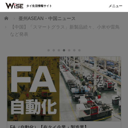
タイ生活情報サイト
ホーム
亜州ASEAN・中国ニュース
【中国】「スマートグラス」新製品続々、小米や雷鳥
など発表
FA（自動化）【在タイ企業・製造業】