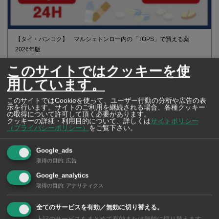
【タイ・バンコク】 マルシェトンロー内の「TOPS」で買える薬
2026年版
このサイトではクッキーを使
用しています。
【タイ・バンコ
このサイトではCookieを使って、ユーザー行動の分析や広告の表
ク】 コンビニ（セ
示を行います。サイトのご利用を継続される場合、各種クッキー
ブンイレブン）で買
の取得について許可して頂く必要があります。
クッキーの詳細・利用目的について、詳しくは
サイトポリシー
える薬 2026年版
（プライバシーポリシー）
をご覧下さい。
Google_ads
取得の目的
:
広告
Google_analytics
タイ・バンコクの保
取得の目的
:
アナリティクス
育園選び完全攻略
【2026年版】
全てのサービスを有効／無効に切り替える。