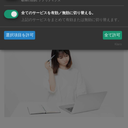
MacとWindows共通の故障事例と対処
法
全てのサービスを有効／無効に切り替える。
パソコンの故障事例と対処方法
上記のサービスをまとめて有効または無効に切り替えます。
選択項目を許可
全て許可
Klaro