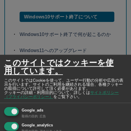
Windows10サポート終了について
Windows10サポート終了で何が起こるのか
Windows11へのアップグレード
このサイトではクッキーを使
Windows11にアップグレートできない場合
用しています。
は
このサイトではCookieを使って、ユーザー行動の分析や広告の表
示を行います。サイトのご利用を継続される場合、各種クッキー
の取得について許可して頂く必要があります。
クッキーの詳細・利用目的について、詳しくは
サイトポリシー
（プライバシーポリシー）
をご覧下さい。
Google_ads
取得の目的
:
広告
Google_analytics
取得の目的
:
アナリティクス