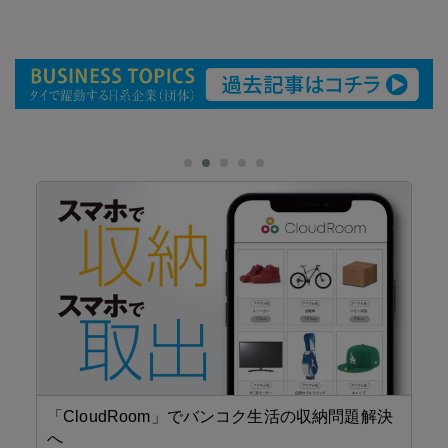
サ
「
ン
「CloudRoom」でバンコク生活の収納問題解決
タ
へ
なビ