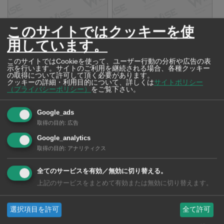
バンコクに現地法人を設立【クラ
タイ、台湾向けて今年の桜の写真
このサイトではクッキーを使
スメソッド】
を投稿【アジア・インタラクショ
用しています。
ン・サポート】
このサイトではCookieを使って、ユーザー行動の分析や広告の表
示を行います。サイトのご利用を継続される場合、各種クッキー
の取得について許可して頂く必要があります。
クッキーの詳細・利用目的について、詳しくは
サイトポリシー
（プライバシーポリシー）
をご覧下さい。
Google_ads
モビリティデータプラットフォー
タイでの製造・販売事業に タイ・
ムを世界へ【スマートドライブ】
バーツ建て融資【国際協力銀行】
取得の目的
:
広告
Google_analytics
取得の目的
:
アナリティクス
全てのサービスを有効／無効に切り替える。
上記のサービスをまとめて有効または無効に切り替えます。
駐タイ日本大使、在留邦人に向け
タイで第14号プロジェクトを開始
特別メッセージ【在タイ日本国大
【阪急阪神不動産】
選択項目を許可
全て許可
使館】