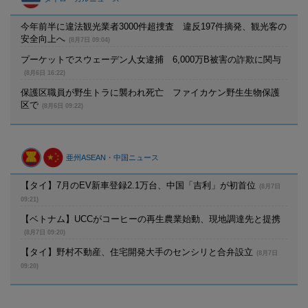
今年前半に違法観光業者3000件超捜査 違反197件摘発、観光客の
安全向上へ
(8月7日 09:04)
プーケットでスウェーデン人女逮捕 6,000万B被害の詐欺に関与
(8月6日 16:22)
保護区職員が野生トラに襲われ死亡 ファイカケン野生生物保護
区で
(8月6日 09:22)
亜州ASEAN・中国ニュース
【タイ】7月のEV新車登録2.1万台、中国「吉利」が初首位
(8月7日
09:21)
【ベトナム】UCCがコーヒーの再生農業始動、現地調達先と提携
(8月7日 09:20)
【タイ】野村不動産、住宅開発大手のセンシリと合弁設立
(8月7日
09:20)