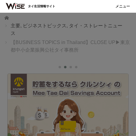
タイ生活情報サイト
ホーム
主要
,
ビジネストピックス
,
タイ・ストレートニュー
ス
【BUSINESS TOPICS in Thailand】CLOSE UP▶東京
都中小企業振興公社タイ事務所