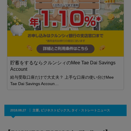
世
産
貯蓄をするならクルンシィのMee Tae Dai Savings
Account
特
給与受取口座だけで大丈夫？ 上手な口座の使い分けMee
Tae Dai Savings Accoun…
2018.08.27
主要
,
ビジネストピックス
,
タイ・ストレートニュース