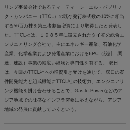
リング事業会社であるティーティーシーエル・パブリッ
ク・カンパニー（TTCL）の既存発行株式数の10%に相当
する56百万株を第三者割当増資により取得したと発表し
た。TTCL社は、１９８５年に設立されたタイ初の総合エ
ンジニアリング会社で、主にエネルギー産業、石油化学
産業、化学産業および発電産業におけるEPC（設計、調
達、建設）事業の幅広い経験と専門性を有する。 双日
は、今回のTTCL社への増資引き受けを通じて、双日の案
件開発能力と組成機能にTTCL社の技術力、エンジニアリ
ング機能を掛け合わせることで、Gas-to-Powerなどのア
ジア地域での旺盛なインフラ需要に応えながら、アジア
地域の発展に貢献していくという。