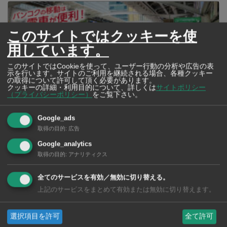
このサイトではクッキーを使
用しています。
このサイトではCookieを使って、ユーザー行動の分析や広告の表
示を行います。サイトのご利用を継続される場合、各種クッキー
の取得について許可して頂く必要があります。
クッキーの詳細・利用目的について、詳しくは
サイトポリシー
（プライバシーポリシー）
をご覧下さい。
Google_ads
取得の目的
:
広告
2026年版 タイの鉄道事情 電車でGO！
Google_analytics
取得の目的
:
アナリティクス
全てのサービスを有効／無効に切り替える。
上記のサービスをまとめて有効または無効に切り替えます。
選択項目を許可
全て許可