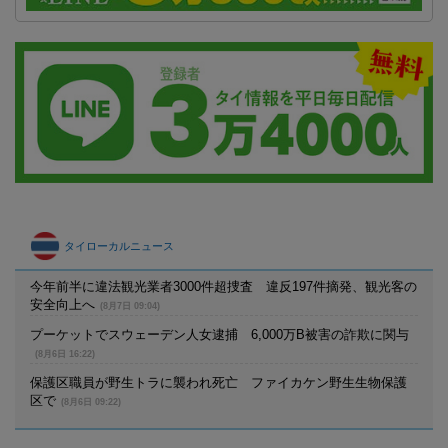
タイローカルニュース
今年前半に違法観光業者3000件超捜査 違反197件摘発、観光客の
安全向上へ
(8月7日 09:04)
プーケットでスウェーデン人女逮捕 6,000万B被害の詐欺に関与
(8月6日 16:22)
保護区職員が野生トラに襲われ死亡 ファイカケン野生生物保護
区で
(8月6日 09:22)