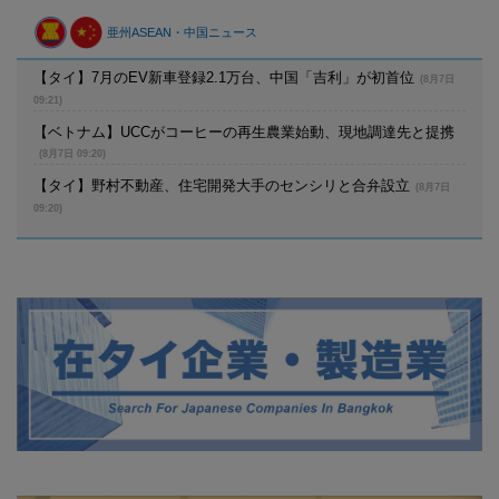
亜州ASEAN・中国ニュース
【タイ】7月のEV新車登録2.1万台、中国「吉利」が初首位
(8月7日
09:21)
【ベトナム】UCCがコーヒーの再生農業始動、現地調達先と提携
(8月7日 09:20)
【タイ】野村不動産、住宅開発大手のセンシリと合弁設立
(8月7日
09:20)