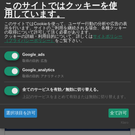
このサイトではクッキーを使
用しています。
このサイトではCookieを使って、ユーザー行動の分析や広告の表
示を行います。サイトのご利用を継続される場合、各種クッキー
の取得について許可して頂く必要があります。
クッキーの詳細・利用目的について、詳しくは
サイトポリシー
（プライバシーポリシー）
をご覧下さい。
2026年版 タイの鉄道事情 電車でGO！
Google_ads
取得の目的
:
広告
Google_analytics
取得の目的
:
アナリティクス
全てのサービスを有効／無効に切り替える。
上記のサービスをまとめて有効または無効に切り替えます。
選択項目を許可
全て許可
Klaro