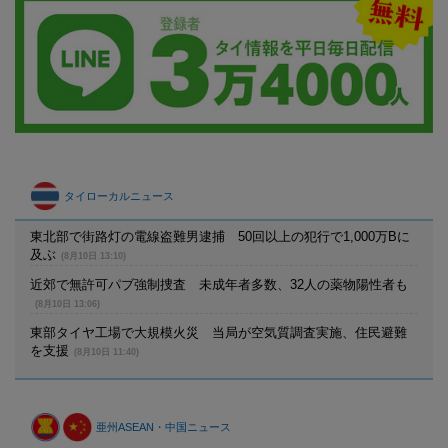
タイローカルニュース
東北部で街路灯の電線盗難男逮捕 50回以上の犯行で1,000万Bに
及ぶ
(8月10日 13:10)
近郊で無許可パブ強制捜査 未成年者多数、32人の薬物陽性者も
(8月10日 13:06)
東部タイヤ工場で大規模火災 当局が空気質調査実施、住民避難
を支援
(8月10日 11:40)
亜州ASEAN・中国ニュース