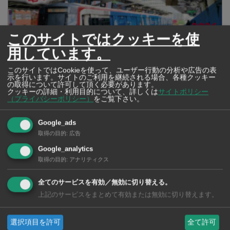
このサイトではクッキーを使
用しています。
このサイトではCookieを使って、ユーザー行動の分析や広告の表
示を行います。サイトのご利用を継続される場合、各種クッキー
の取得について許可して頂く必要があります。
クッキーの詳細・利用目的について、詳しくは
サイトポリシー
（プライバシーポリシー）
をご覧下さい。
2026年版 タイの鉄道事情 電車でGO！
Google_ads
取得の目的
:
広告
Google_analytics
取得の目的
:
アナリティクス
全てのサービスを有効／無効に切り替える。
上記のサービスをまとめて有効または無効に切り替えます。
選択項目を許可
全て許可