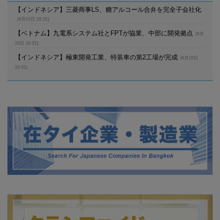
【インドネシア】三菱商事LS、糖アルコール合弁を完全子会社化
(8月10日 10:31)
【ベトナム】九電系システム社とFPTが協業、中部に開発拠点
(8月
10日 10:31)
【インドネシア】極東開発工業、特装車の第2工場が完成
(8月10日
10:31)