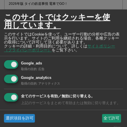
2026年版 タイの鉄道事情 電車でGO！
このサイトではクッキーを使
用しています。
このサイトではCookieを使って、ユーザー行動の分析や広告の表
示を行います。サイトのご利用を継続される場合、各種クッキー
の取得について許可して頂く必要があります。
クッキーの詳細・利用目的について、詳しくは
サイトポリシー
（プライバシーポリシー）
をご覧下さい。
Google_ads
取得の目的
:
広告
Google_analytics
取得の目的
:
アナリティクス
【タイ・バンコク】 マルシェトンロー内の「TOPS」で買える薬
2026年版
全てのサービスを有効／無効に切り替える。
上記のサービスをまとめて有効または無効に切り替えます。
選択項目を許可
全て許可