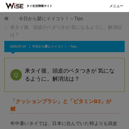
タイ生活情報サイト
ホーム
今日から髪にイイコト！ – Tips
来タイ後、頭皮のベタつきが 気になるように。解消法
は？
2020.07.14
今日から髪にイイコト！ – Tips
来タイ後、頭皮のベタつきが 気にな
Q
るように。解消法は？
「クッションブラシ」と「ビタミンB2」が
鍵
年中暑いタイでは、日本に住んでいた時よりも頭皮