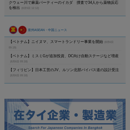
クウェー川で麻薬パーティーのイカダ 捜査で34人から薬物反応
を検出
(8月5日 12:12)
亜州ASEAN・中国ニュース
【ベトナム】ニイヌマ、スマートランドリー事業を開始
(8月6日
09:19)
【ベトナム】ミスミGが追加投資、DC向け自動ステージなど増産
(8月6日 09:18)
【フィリピン】日本工営のJV、ルソン北部バイパス道の設計受注
(8月6日 09:18)