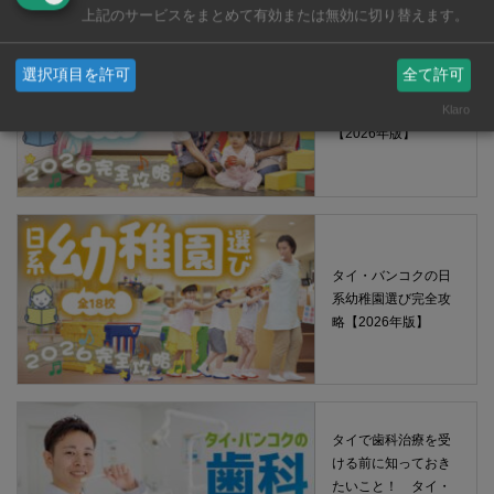
上記のサービスをまとめて有効または無効に切り替えます。
選択項目を許可
全て許可
タイ・バンコクの保
育園選び完全攻略
Klaro
【2026年版】
タイ・バンコクの日
系幼稚園選び完全攻
略【2026年版】
タイで歯科治療を受
ける前に知っておき
たいこと！ タイ・