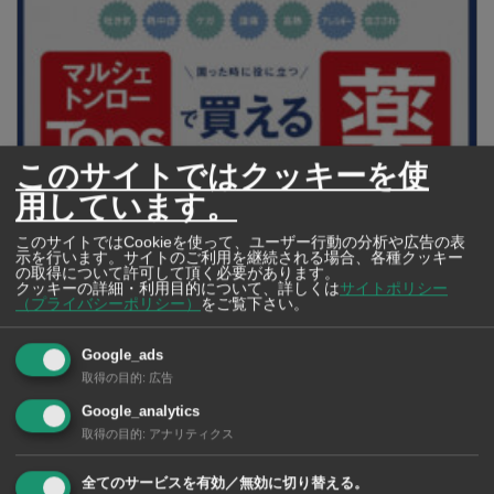
このサイトではクッキーを使
用しています。
このサイトではCookieを使って、ユーザー行動の分析や広告の表
示を行います。サイトのご利用を継続される場合、各種クッキー
【タイ・バンコク】 マルシェトンロー内の「TOPS」で買える薬
の取得について許可して頂く必要があります。
2026年版
クッキーの詳細・利用目的について、詳しくは
サイトポリシー
（プライバシーポリシー）
をご覧下さい。
Google_ads
取得の目的
:
広告
【タイ・バンコ
ク】 コンビニ（セ
Google_analytics
ブンイレブン）で買
取得の目的
:
アナリティクス
える薬 2026年版
全てのサービスを有効／無効に切り替える。