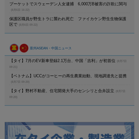
プーケットでスウェーデン人女逮捕 6,000万B被害の詐欺に関与
(8月6日 16:22)
保護区職員が野生トラに襲われ死亡 ファイカケン野生生物保護
区で
(8月6日 09:22)
亜州ASEAN・中国ニュース
【タイ】7月のEV新車登録2.1万台、中国「吉利」が初首位
(8月7日
09:21)
【ベトナム】UCCがコーヒーの再生農業始動、現地調達先と提携
(8月7日 09:20)
【タイ】野村不動産、住宅開発大手のセンシリと合弁設立
(8月7日
09:20)