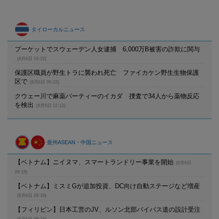
タイローカルニュース
プーケットでスウェーデン人女逮捕 6,000万B被害の詐欺に関与
(8月6日 16:22)
保護区職員が野生トラに襲われ死亡 ファイカケン野生生物保護
区で
(8月6日 09:22)
クウェー川で麻薬パーティーのイカダ 捜査で34人から薬物反応
を検出
(8月5日 12:12)
亜州ASEAN・中国ニュース
【ベトナム】ニイヌマ、スマートランドリー事業を開始
(8月6日
09:19)
【ベトナム】ミスミGが追加投資、DC向け自動ステージなど増産
(8月6日 09:18)
【フィリピン】日本工営のJV、ルソン北部バイパス道の設計受注