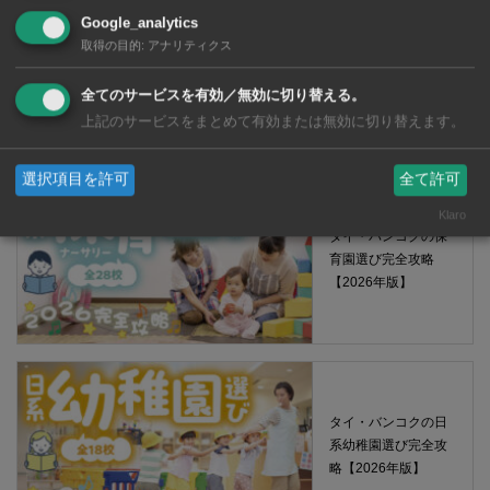
Google_analytics
【タイ・バンコ
取得の目的
:
アナリティクス
ク】 コンビニ（セ
ブンイレブン）で買
全てのサービスを有効／無効に切り替える。
える薬 2026年版
上記のサービスをまとめて有効または無効に切り替えます。
選択項目を許可
全て許可
Klaro
タイ・バンコクの保
育園選び完全攻略
【2026年版】
タイ・バンコクの日
系幼稚園選び完全攻
略【2026年版】