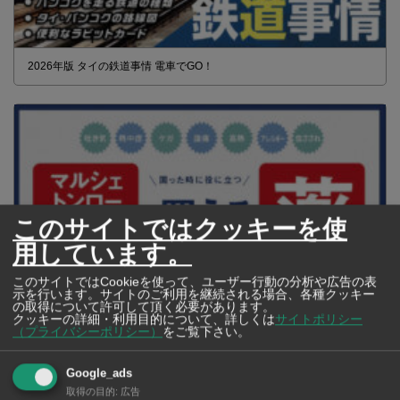
2026年版 タイの鉄道事情 電車でGO！
このサイトではクッキーを使
用しています。
このサイトではCookieを使って、ユーザー行動の分析や広告の表
示を行います。サイトのご利用を継続される場合、各種クッキー
の取得について許可して頂く必要があります。
クッキーの詳細・利用目的について、詳しくは
サイトポリシー
（プライバシーポリシー）
をご覧下さい。
【タイ・バンコク】 マルシェトンロー内の「TOPS」で買える薬
2026年版
Google_ads
取得の目的
:
広告