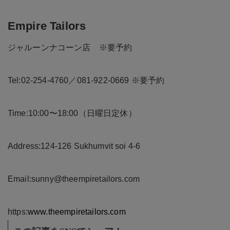
Empire Tailors
ジャルーンナコーン店 ※要予約
Tel:02-254-4760／081-922-0669 ※要予約
Time:10:00〜18:00（日曜日定休）
Address:124-126 Sukhumvit soi 4-6
Email:sunny@theempiretailors.com
https:
www.theempiretailors.com