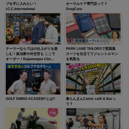
ブを手に入れたい！
オーラルケア専門店って？
I.C.C.International
DragCura
テーラーならではの仕上がりを楽
PARK LANE TAILORSで英国風
しむ！政治家や外交官も ここで
スーツを仕立ててジェントルマン
オーダー！Rajawongse Clot…
を気取る
GOLF SWING ACADEMYとは?
春らんまんComic café & Barっ
て？