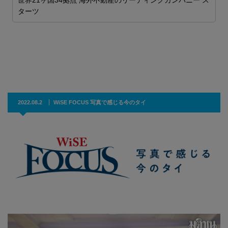
世界21ヶ国34拠点 海外不動産のリーディングカンパニー ス
ム
ターツ
2
2
ま
催

2022.08.2
WiSE FOCUS 写真で感じる今のタイ