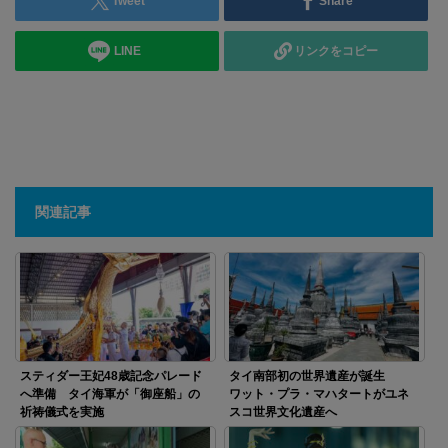
Tweet
Share
LINE
リンクをコピー
関連記事
スティダー王妃48歳記念パレード
タイ南部初の世界遺産が誕生
へ準備 タイ海軍が「御座船」の
ワット・プラ・マハタートがユネ
祈祷儀式を実施
スコ世界文化遺産へ