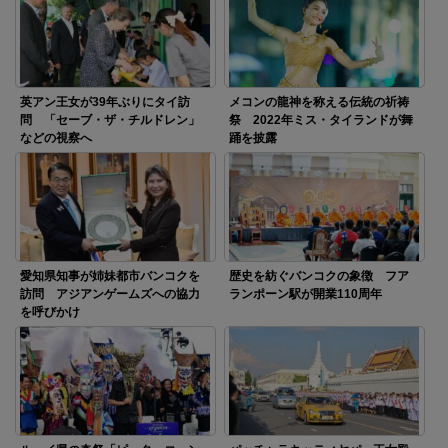
英アン王女が39年ぶりにタイ訪
メコンの龍神を称える伝統の祈祷
問 「セーブ・ザ・チルドレン」
祭 2022年ミス・タイランドが舞
などの視察へ
踊を披露
愛知県知事が姉妹都市バンコクを
歴史を紡ぐバンコクの象徴 フア
訪問 アジアンゲームズへの協力
ランポーン駅が開業110周年
を呼びかけ