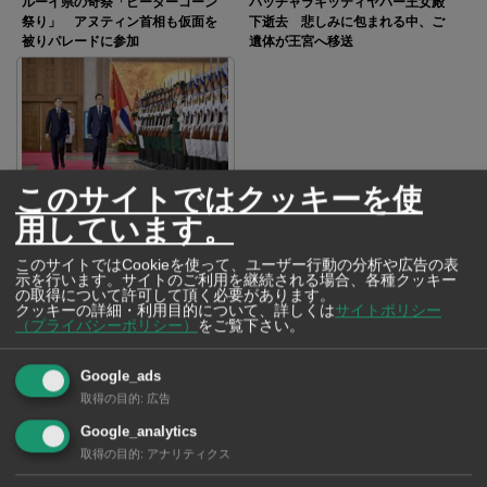
ルーイ県の奇祭「ピーターコーン
パッチャラキッティヤパー王女殿
祭り」 アヌティン首相も仮面を
下逝去 悲しみに包まれる中、ご
被りパレードに参加
遺体が王宮へ移送
このサイトではクッキーを使
アヌティン首相がベトナム訪問
経済や安全保障の協力関係を強化
用しています。
このサイトではCookieを使って、ユーザー行動の分析や広告の表
示を行います。サイトのご利用を継続される場合、各種クッキー
SNSで毎日ニュースを配信中！
の取得について許可して頂く必要があります。
クッキーの詳細・利用目的について、詳しくは
サイトポリシー
（プライバシーポリシー）
をご覧下さい。
Google_ads
取得の目的
:
広告
Google_analytics
取得の目的
:
アナリティクス