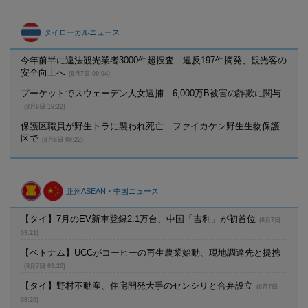
タイローカルニュース
今年前半に違法観光業者3000件超捜査 違反197件摘発、観光客の
安全向上へ
(8月7日 09:04)
プーケットでスウェーデン人女逮捕 6,000万B被害の詐欺に関与
(8月6日 16:22)
保護区職員が野生トラに襲われ死亡 ファイカケン野生生物保護
区で
(8月6日 09:22)
亜州ASEAN・中国ニュース
【タイ】7月のEV新車登録2.1万台、中国「吉利」が初首位
(8月7日
09:21)
【ベトナム】UCCがコーヒーの再生農業始動、現地調達先と提携
(8月7日 09:20)
【タイ】野村不動産、住宅開発大手のセンシリと合弁設立
(8月7日
09:20)