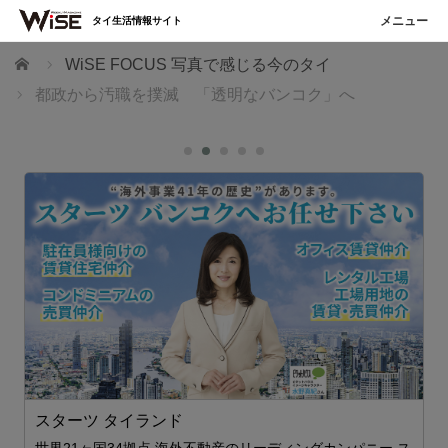
タイ生活情報サイト
ホーム
WiSE FOCUS 写真で感じる今のタイ
都政から汚職を撲滅 「透明なバンコク」へ
ェ
スターツ タイランド