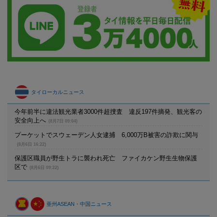
タイローカルニュース
今年前半に違法観光業者3000件超捜査 違反197件摘発、観光客の
安全向上へ
(8月7日 09:04)
プーケットでスウェーデン人女逮捕 6,000万B被害の詐欺に関与
(8月6日 16:22)
保護区職員が野生トラに襲われ死亡 ファイカケン野生生物保護
区で
(8月6日 09:22)
亜州ASEAN・中国ニュース