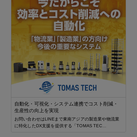
【
A
ア
と
20
ン
お得
自動化・可視化・システム連携でコスト削減・
生産性の向上を実現
海外
お問い合わせはLINEまで東南アジアの製造業や物流業
に
に特化したDX支援を提供する「TOMAS TEC…