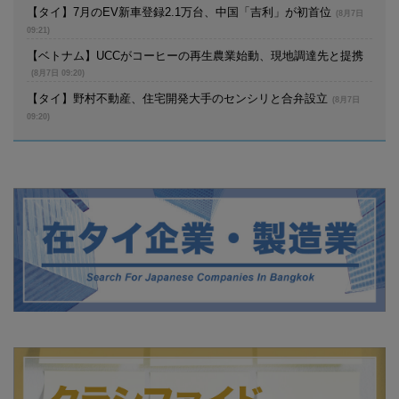
【タイ】7月のEV新車登録2.1万台、中国「吉利」が初首位
(8月7日
09:21)
【ベトナム】UCCがコーヒーの再生農業始動、現地調達先と提携
(8月7日 09:20)
【タイ】野村不動産、住宅開発大手のセンシリと合弁設立
(8月7日
09:20)