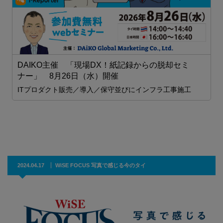
DAIKO主催 「現場DX！紙記録からの脱却セミ
ナー」 8月26日（水）開催
拠
貯
ITプロダクト販売／導入／保守並びにインフラ工事施工
A
本時
T
2024.04.17
WiSE FOCUS 写真で感じる今のタイ