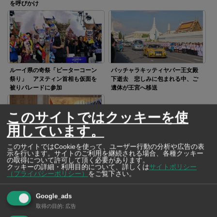
を呼びかけ
ルーイ県の奇祭「ピーターコーン
パッチャラキッティヤパー王女殿
祭り」 アヌティン首相も仮面を
下逝去 悲しみに包まれる中、ご
被りパレードに参加
遺体が王宮へ移送
このサイトではクッキーを使
用しています。
このサイトではCookieを使って、ユーザー行動の分析や広告の表
示を行います。サイトのご利用を継続される場合、各種クッキー
アヌティン首相がベトナム訪問
の取得について許可して頂く必要があります。
経済や安全保障の協力関係を強化
クッキーの詳細・利用目的について、詳しくは
サイトポリシー
（プライバシーポリシー）
をご覧下さい。
Google_ads
SNSで毎日ニュースを配信中！
取得の目的
:
広告