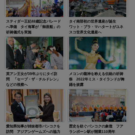
スティダー王妃48歳記念パレード
タイ南部初の世界遺産が誕生
へ準備 タイ海軍が「御座船」の
ワット・プラ・マハタートがユネ
祈祷儀式を実施
スコ世界文化遺産へ
英アン王女が39年ぶりにタイ訪
メコンの龍神を称える伝統の祈祷
問 「セーブ・ザ・チルドレン」
祭 2022年ミス・タイランドが舞
などの視察へ
踊を披露
愛知県知事が姉妹都市バンコクを
歴史を紡ぐバンコクの象徴 フア
訪問 アジアンゲームズへの協力
ランポーン駅が開業110周年