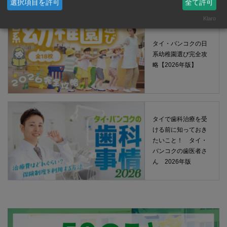
選択項目を許可
全て許可
Klaro
タイ・バンコクの日
系幼稚園選び完全攻
略【2026年版】
タイで歯科治療を受
ける前に知っておき
たいこと！ タイ・
バンコクの歯医者さ
ん 2026年版