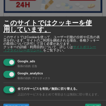
【タイ・バンコク】 マルシェトンロー内の「TOPS」で買える薬
このサイトではクッキーを使
2026年版
用しています。
このサイトではCookieを使って、ユーザー行動の分析や広告の表
示を行います。サイトのご利用を継続される場合、各種クッキー
の取得について許可して頂く必要があります。
【タイ・バンコ
クッキーの詳細・利用目的について、詳しくは
サイトポリシー
ク】 コンビニ（セ
（プライバシーポリシー）
をご覧下さい。
ブンイレブン）で買
える薬 2026年版
Google_ads
取得の目的
:
広告
Google_analytics
取得の目的
:
アナリティクス
タイ・バンコクの保
全てのサービスを有効／無効に切り替える。
育園選び完全攻略
上記のサービスをまとめて有効または無効に切り替えます。
【2026年版】