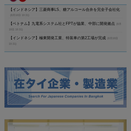
【インドネシア】三菱商事LS、糖アルコール合弁を完全子会社化
(8月10日 10:31)
【ベトナム】九電系システム社とFPTが協業、中部に開発拠点
(8月
10日 10:31)
【インドネシア】極東開発工業、特装車の第2工場が完成
(8月10日
10:31)