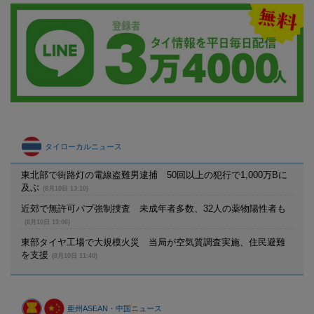
タイローカルニュース
東北部で街路灯の電線盗難男逮捕 50回以上の犯行で1,000万Bに
及ぶ
(8月10日 13:10)
近郊で無許可パブ強制捜査 未成年者多数、32人の薬物陽性者も
(8月10日 13:06)
東部タイヤ工場で大規模火災 当局が空気質調査実施、住民避難
を支援
(8月10日 11:40)
亜州ASEAN・中国ニュース