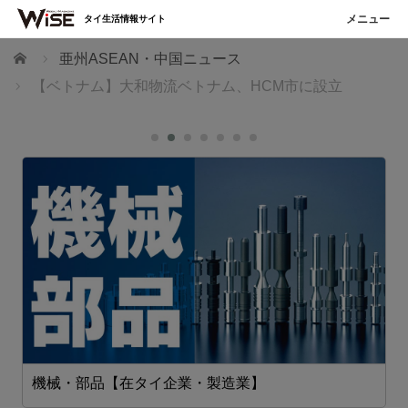
タイ生活情報サイト
ホーム
亜州ASEAN・中国ニュース
【ベトナム】大和物流ベトナム、HCM市に設立
機械・部品【在タイ企業・製造業】