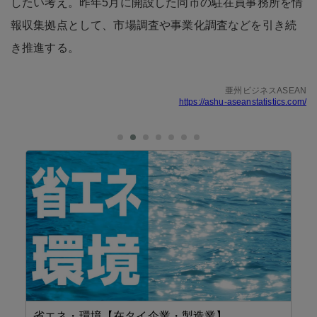
したい考え。昨年5月に開設した同市の駐在員事務所を情
報収集拠点として、市場調査や事業化調査などを引き続
き推進する。
亜州ビジネスASEAN
https://ashu-aseanstatistics.com/
省エネ・環境【在タイ企業・製造業】
F