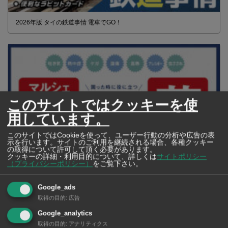
2026年版 タイの鉄道事情 電車でGO！
このサイトではクッキーを使
用しています。
このサイトではCookieを使って、ユーザー行動の分析や広告の表
示を行います。サイトのご利用を継続される場合、各種クッキー
の取得について許可して頂く必要があります。
クッキーの詳細・利用目的について、詳しくは
サイトポリシー
（プライバシーポリシー）
をご覧下さい。
【タイ・バンコク】 マルシェトンロー内の「TOPS」で買える薬
2026年版
Google_ads
取得の目的
:
広告
Google_analytics
取得の目的
:
アナリティクス