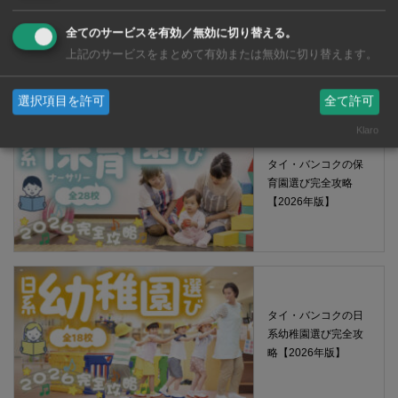
【タイ・バンコ
ク】 コンビニ（セ
全てのサービスを有効／無効に切り替える。
ブンイレブン）で買
上記のサービスをまとめて有効または無効に切り替えます。
える薬 2026年版
選択項目を許可
全て許可
Klaro
タイ・バンコクの保
育園選び完全攻略
【2026年版】
タイ・バンコクの日
系幼稚園選び完全攻
略【2026年版】