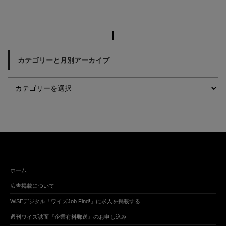
カテゴリーと月別アーカイブ
ホーム
広告掲載について
WiSEデジタル「ワイズJob Find!」に求人を掲載する
週刊ワイズ誌面『企業有料郵送』のお申し込み