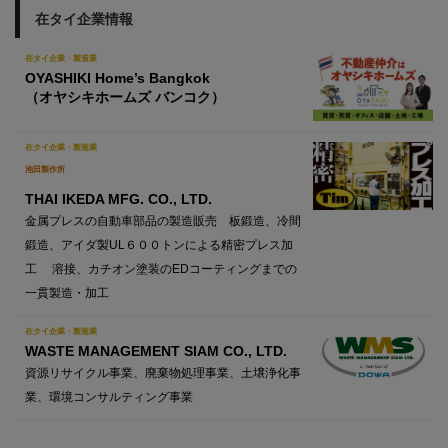
在タイ企業情報
在タイ企業・製造業
OYASHIKI Home’s Bangkok
（オヤシキホームズ バンコク）
在タイ企業・製造業
池田製作所
THAI IKEDA MFG. CO., LTD.
金属プレスの自動車部品の製造販売 板鍛造、冷間
鍛造、アイダ製UL６００トンによる精密プレス加
工 溶接、カチオン塗装のEDコーティングまでの
一貫製造・加工
在タイ企業・製造業
WASTE MANAGEMENT SIAM CO., LTD.
資源リサイクル事業、廃棄物処理事業、土壌浄化事
業、環境コンサルティング事業