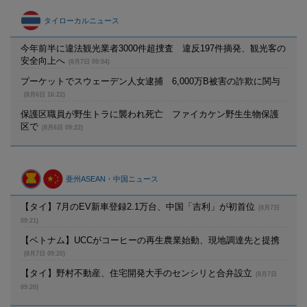
タイローカルニュース
今年前半に違法観光業者3000件超捜査 違反197件摘発、観光客の
安全向上へ
(8月7日 09:04)
プーケットでスウェーデン人女逮捕 6,000万B被害の詐欺に関与
(8月6日 16:22)
保護区職員が野生トラに襲われ死亡 ファイカケン野生生物保護
区で
(8月6日 09:22)
亜州ASEAN・中国ニュース
【タイ】7月のEV新車登録2.1万台、中国「吉利」が初首位
(8月7日
09:21)
【ベトナム】UCCがコーヒーの再生農業始動、現地調達先と提携
(8月7日 09:20)
【タイ】野村不動産、住宅開発大手のセンシリと合弁設立
(8月7日
09:20)