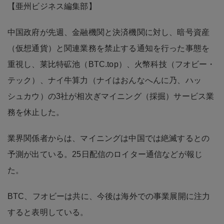
【亜州ビジネス編集部】
中国政府が先週、金融機関と決済機関に対し、暗号資産
（仮想通貨）と関連業務を禁止する通知を行った事態を
重視し、莱比特砿池（BTC.top）、火幣科技（フオビー・
テック）、ナイ牛算力（ナイはおんなへんに乃、ハッ
シュカウ）の3社が相次ぎマイニング（採掘）サービス業
務を休止した。
業界関係者からは、マイニングは中国では絶滅するとの
予測が出ている。25日配信のロイター通信などが報じ
た。
BTC、フオビーは共に、今後は海外での事業展開に注力
すると表明している。