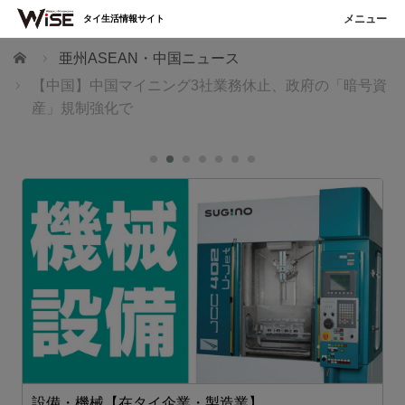
タイ生活情報サイト
ホーム
亜州ASEAN・中国ニュース
【中国】中国マイニング3社業務休止、政府の「暗号資
産」規制強化で
設備・機械【在タイ企業・製造業】