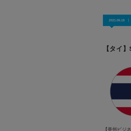
2021.06.18
【タイ】
【亜州ビジ