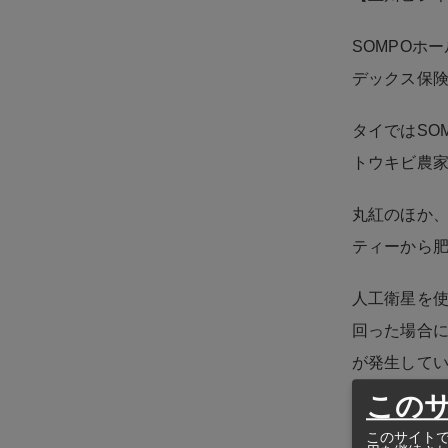
SOMPOホ
デックス保
タイではSO
トウキビ農
丸紅のほか
ティーから
人工衛星を
回った場合
が発生して
この
このサイトで