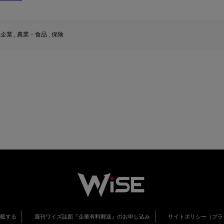
系企業
,
農業・食品
,
保険
掲載する
週刊ワイズ誌面『企業有料郵送』のお申し込み
サイトポリシー（プラ