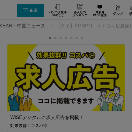
企業
バンコク生活
みんなの
最新号
グルメ
50のこと
ランキング
WiSE誌面
SEAN・中国ニュース
【タイ】SOMPO、サトウキビ農家
設備・機械【在タイ企業・製造業】