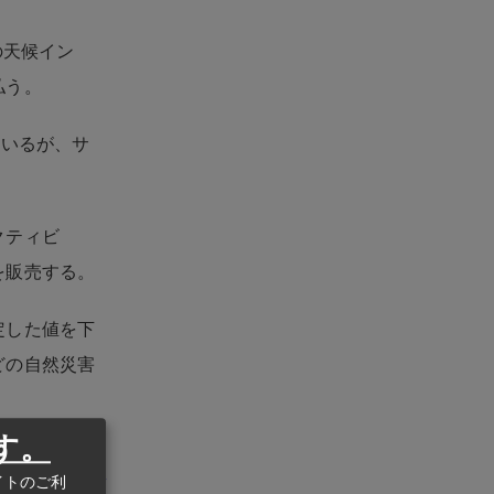
の天候イン
払う。
ているが、サ
クティビ
を販売する。
定した値を下
どの自然災害
す。
州ビジネスASEAN
イトのご利
eanstatistics.com/