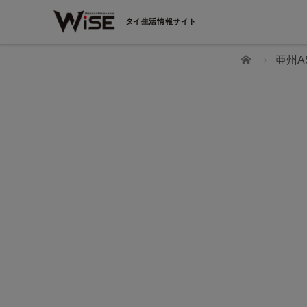
タイ生活情報サイト
ホーム
亜州A
WiSEデジタルに求人広告を掲載！
効果抜群！コスパ◎