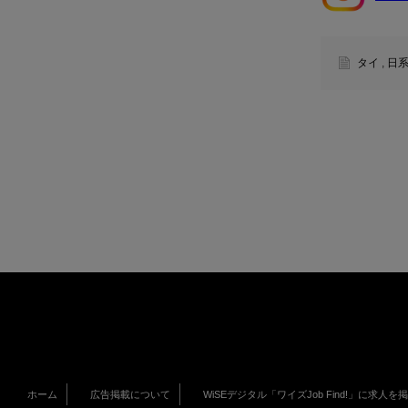
タイ
,
日
ホーム
広告掲載について
WiSEデジタル「ワイズJob Find!」に求人を