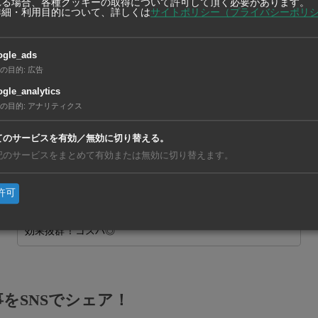
れる場合、各種クッキーの取得について許可して頂く必要があります。
詳細・利用目的について、詳しくは
サイトポリシー（プライバシーポリ
ogle_ads
の目的
:
広告
gle_analytics
の目的
:
アナリティクス
てのサービスを有効／無効に切り替える。
記のサービスをまとめて有効または無効に切り替えます。
許可
機械・部品【在タイ企業・製造業】
をSNSでシェア！