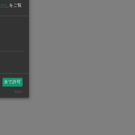
シー）
をご覧
全て許可
設備・機械【在タイ企業・製造業】
工場設
Klaro