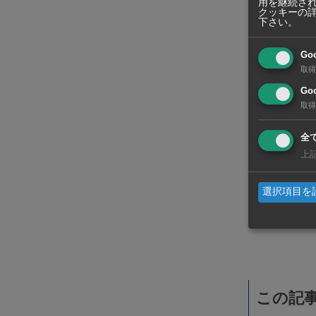
用を継続さ
クッキーの
下さい。
Go
取得
Goo
取得
全
上
選択項目を
WiSEデジタルに求人広告を掲載！
効果抜群！コスパ◎
この記事