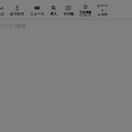
1バーツ
⇅
広告掲載
学ぶ
おでかけ
ニュース
求人
その他
4.78円
について
に干ばつ保険
省エネ・環境【在タイ企業・製造業】
FA（