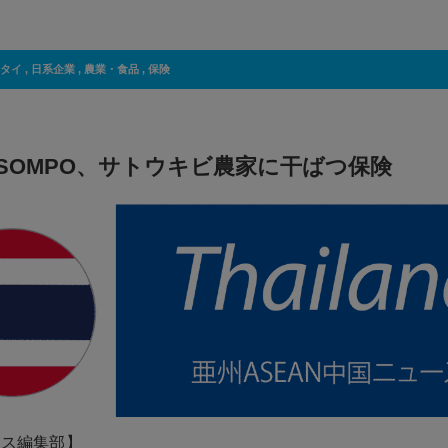
タイ
,
日系企業
,
農業・食品
,
保険
SOMPO、サトウキビ農家に干ばつ保険
ネス編集部】