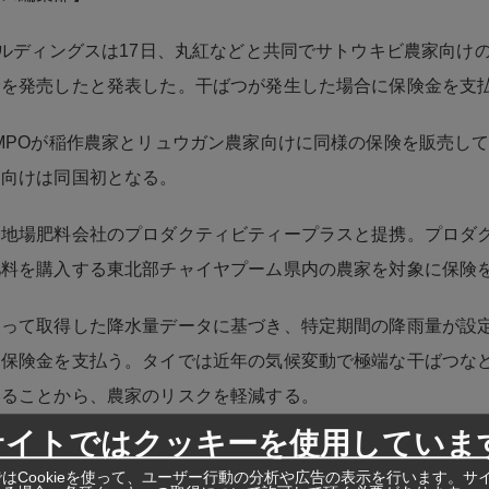
ールディングスは17日、丸紅などと共同でサトウキビ農家向け
険を発売したと発表した。干ばつが発生した場合に保険金を支
MPOが稲作農家とリュウガン農家向けに同様の保険を販売し
家向けは同国初となる。
、地場肥料会社のプロダクティビティープラスと提携。プロダ
肥料を購入する東北部チャイヤプーム県内の農家を対象に保険
使って取得した降水量データに基づき、特定期間の降雨量が設
に保険金を支払う。タイでは近年の気候変動で極端な干ばつな
いることから、農家のリスクを軽減する。
サイトではクッキーを使用していま
亜
はCookieを使って、ユーザー行動の分析や広告の表示を行います。サ
https://ashu-as