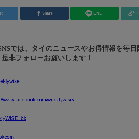
et
Share
LINE
リ
のSNSでは、タイのニュースやお得情報を毎日
！是非フォローお願いします！
klywise
s://www.facebook.com/weeklywise/
klyWiSE_bk
bkcom