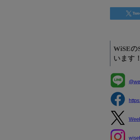
Twe
WiSE
います
@wee
http
Wee
wise