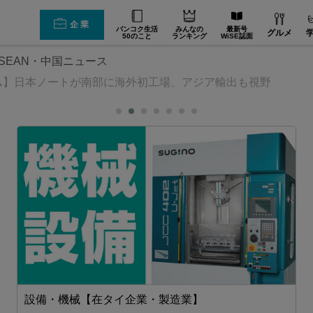
企業
バンコク生活
みんなの
最新号
グルメ
50のこと
ランキング
WiSE誌面
SEAN・中国ニュース
ム】日本ノートが南部に海外初工場、アジア輸出も視野
設備・機械【在タイ企業・製造業】