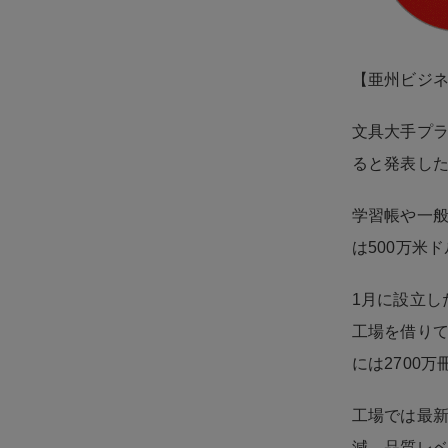
【亜州ビジ
文具大手プラ
ると発表し
学習帳や一般
は500万米
1月に設立し
工場を借りて
には2700
工場では最
減、品質レ