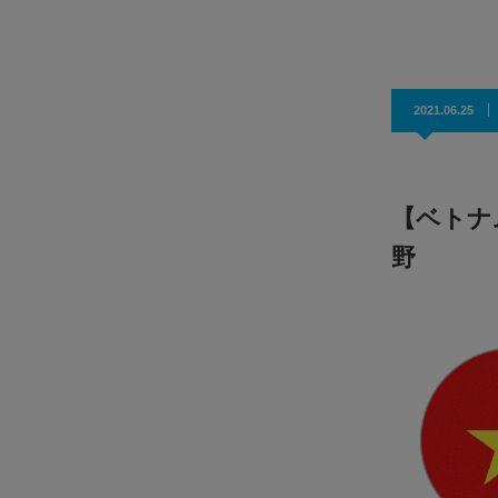
効果抜群！コスパ◎
2021.06.25
【ベトナ
野