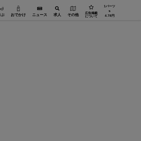
1バーツ
⇅
広告掲載
学ぶ
おでかけ
ニュース
求人
その他
4.78円
について
省エネ・環境【在タイ企業・製造業】
FA（