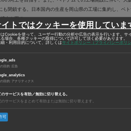
にも閉鎖する。日本国内の生産を岡山県の工場に集約し、ベト
容拡大を図る。
サイトではクッキーを使用していま
法人のプラスベトナム工業を通じて、同工業団地と同省ビエン
はCookieを使って、ユーザー行動の分析や広告の表示を行います。サ
れる場合、各種クッキーの取得について許可して頂く必要があります。
詳細・利用目的について、詳しくは
サイトポリシー（プライバシーポリ
生産拠点を構えている。日本ノートの新工場の運営を早期に軌
の現地工場は技術指導や人員派遣などで協力する。
ogle_ads
の目的
:
広告
亜
https://ashu-as
gle_analytics
の目的
:
アナリティクス
てのサービスを有効／無効に切り替える。
記のサービスをまとめて有効または無効に切り替えます。
許可