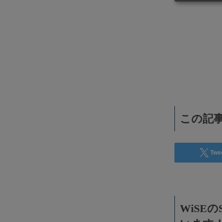
WiSEデジタルに求人広告を掲載！
効果抜群！コスパ◎
この記事
Twe
WiSE