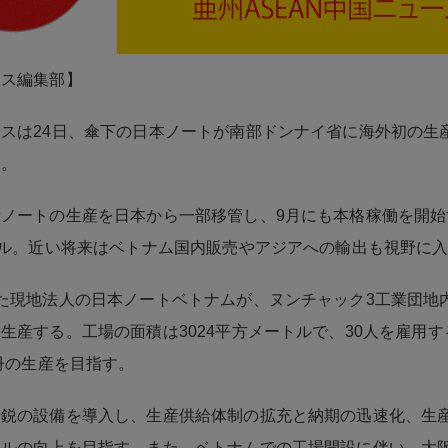
ネス編集部】
スは24日、傘下の日本ノートが南部ドンナイ省に海外初の生
た。
ノートの生産を日本から一部移管し、9月にも本格稼働を開始
ドル。近い将来はベトナム国内販売やアジアへの輸出も視野に
た現地法人の日本ノートベトナムが、ヌンチャック3工業団地
生産する。工場の面積は3024平方メートルで、30人を雇用
万冊の生産を目指す。
新鋭の設備を導入し、生産供給体制の拡充と納期の迅速化、生
ベルの向上を目指す。また、ベトナムでの工場開設に伴い、大