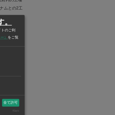
ナムとの2工
す。
ホア市の2カ
イトのご利
シー）
をご覧
道に乗せるた
州ビジネスASEAN
eanstatistics.com/
全て許可
Klaro