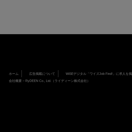
ホーム
広告掲載について
WiSEデジタル「ワイズJob Find!」に求人を
会社概要 – RyDEEN Co., Ltd.（ライディーン株式会社）