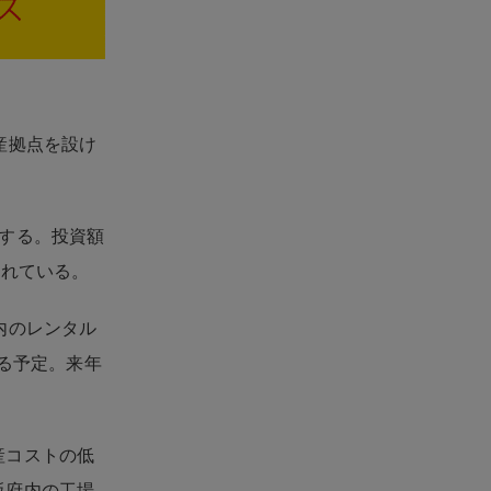
産拠点を設け
する。投資額
入れている。
内のレンタル
する予定。来年
産コストの低
阪府内の工場