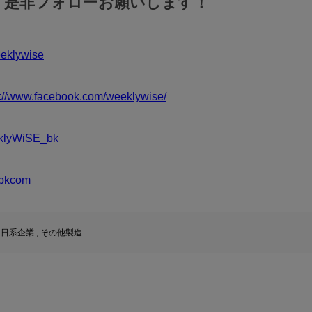
！是非フォローお願いします！
klywise
s://www.facebook.com/weeklywise/
klyWiSE_bk
bkcom
,
日系企業
,
その他製造