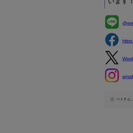
います
@wee
http
Wee
wise
ベトナム