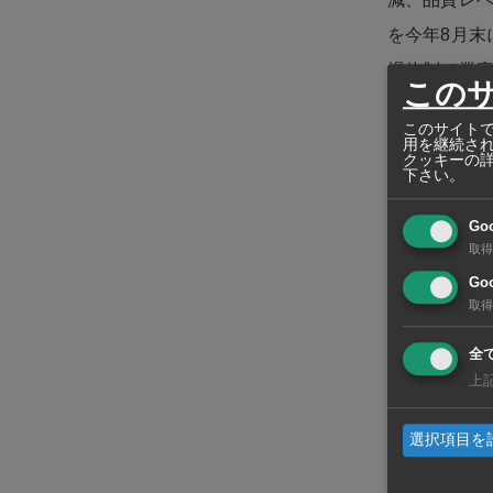
を今年8月末
場体制で業
この
プラスは現地
このサイトで
用を継続さ
クッキーの
所に文具の
下さい。
め、プラス
Go
取得
Goo
取得
全
上
選択項目を