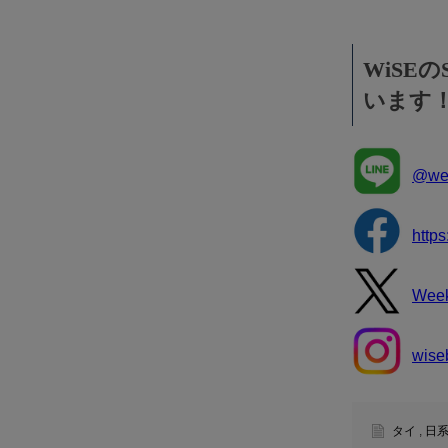
WiSE
います
@wee
http
Wee
wise
タイ
,
日