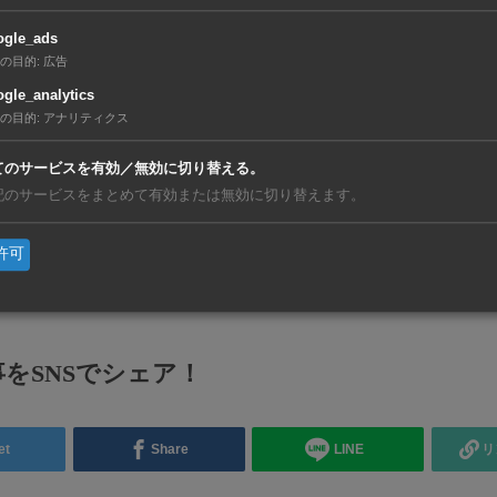
ogle_ads
の目的
:
広告
gle_analytics
の目的
:
アナリティクス
てのサービスを有効／無効に切り替える。
記のサービスをまとめて有効または無効に切り替えます。
省エネ・環境【在タイ企業・製造業】
許可
をSNSでシェア！
et
Share
LINE
リ