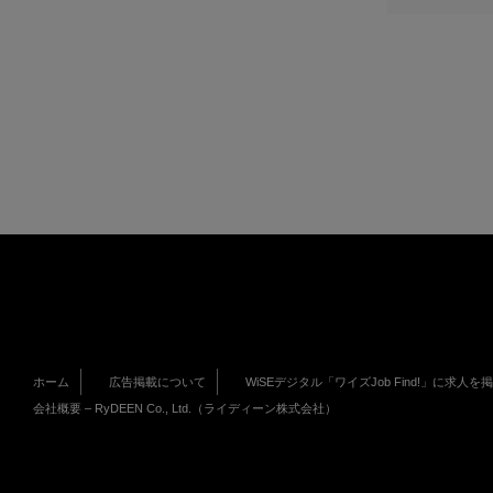
ホーム
広告掲載について
WiSEデジタル「ワイズJob Find!」に求人を
会社概要 – RyDEEN Co., Ltd.（ライディーン株式会社）