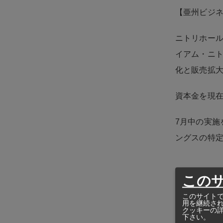
【亜州ビジ
ニトリホール
イアム・ニ
化と販売拡
資本金を現在
7月中の実施
ングスの特
この
このサイトで
用を継続さ
クッキーの
下さい。