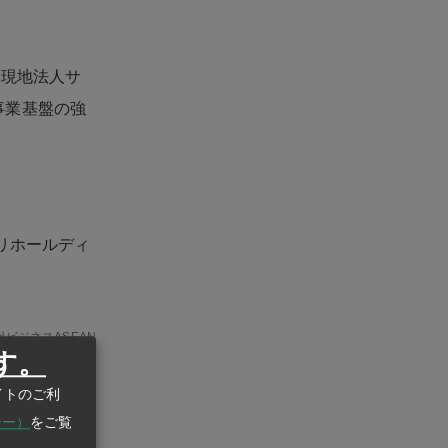
の現地法人サ
事業基盤の強
リホールディ
州ビジネスASEAN
eanstatistics.com/
す。
イトのご利
シー）
をご覧