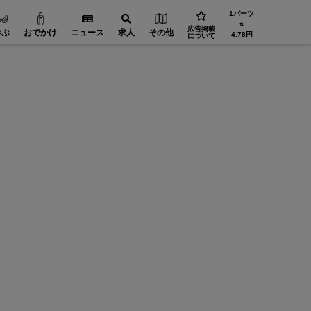
1バーツ
⇅
広告掲載
学ぶ
おでかけ
ニュース
求人
その他
4.78円
について
精密加工【在タイ企業・製造業】
工場設