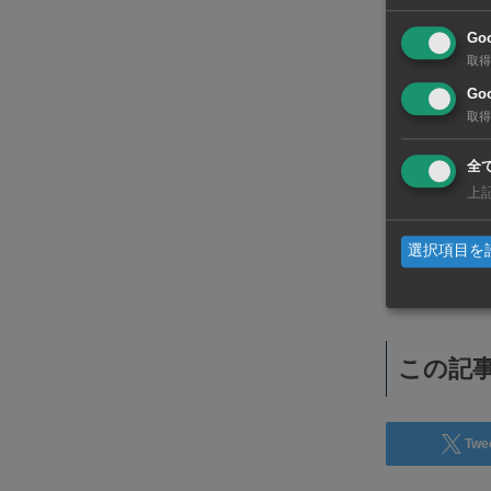
Go
取得
Goo
取得
全
上
WiSEデジタルに求人広告を掲載！
選択項目を
効果抜群！コスパ◎
この記事
Twe