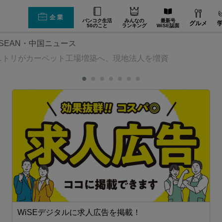
企業
バンコク生活
みんなの
最新号
グルメ
50のこと
ランキング
WiSE誌面
SEAN・中国ニュース
ニトリがカーペット工場増築へ、現地法人を増資
省エネ・環境【在タイ企業・製造業】