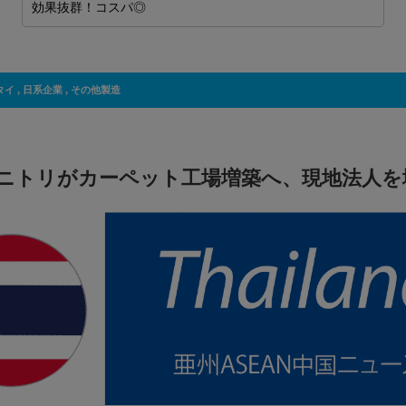
タイ
,
日系企業
,
その他製造
ニトリがカーペット工場増築へ、現地法人を