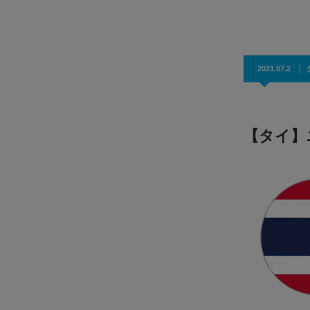
効果抜群！コスパ◎
2021.07.2
【タイ】