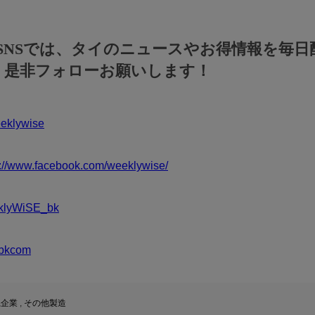
のSNSでは、タイのニュースやお得情報を毎日
！是非フォローお願いします！
klywise
s://www.facebook.com/weeklywise/
klyWiSE_bk
bkcom
系企業
,
その他製造