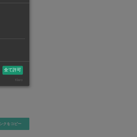
機械・部品【在タイ企業・製造業】
FA（
全て許可
Klaro
ンクをコピー