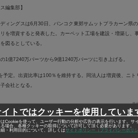
ネス編集部】
ディングスは6月30日、バンコク東郊サムットプラカーン県
トリを増資すると発表した。カーペット工場を建設・増築し、
大を図るとしている。
の1億7240万バーツから9億1240万バーツに引き上げる。
を予定。出資比率は100％を維持する。同法人は増資後、ニト
定子会社となる。
亜
https://ashu-as
サイトではクッキーを使用していま
はCookieを使って、ユーザー行動の分析や広告の表示を行います。サ
れる場合、各種クッキーの取得について許可して頂く必要があります。
詳細・利用目的について、詳しくは
サイトポリシー（プライバシーポリ