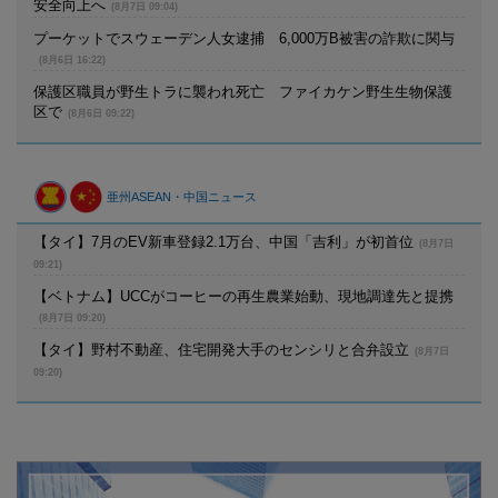
安全向上へ
(8月7日 09:04)
プーケットでスウェーデン人女逮捕 6,000万B被害の詐欺に関与
(8月6日 16:22)
保護区職員が野生トラに襲われ死亡 ファイカケン野生生物保護
区で
(8月6日 09:22)
亜州ASEAN・中国ニュース
【タイ】7月のEV新車登録2.1万台、中国「吉利」が初首位
(8月7日
09:21)
【ベトナム】UCCがコーヒーの再生農業始動、現地調達先と提携
(8月7日 09:20)
【タイ】野村不動産、住宅開発大手のセンシリと合弁設立
(8月7日
09:20)