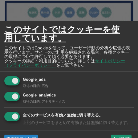
このサイトではクッキーを使
用しています。
このサイトではCookieを使って、ユーザー行動の分析や広告の表
示を行います。サイトのご利用を継続される場合、各種クッキー
の取得について許可して頂く必要があります。
クッキーの詳細・利用目的について、詳しくは
サイトポリシー
（プライバシーポリシー）
をご覧下さい。
Google_ads
【タイ・バンコク】 マルシェトンロー内の「TOPS」で買える薬
取得の目的
:
広告
2026年版
Google_analytics
取得の目的
:
アナリティクス
【タイ・バンコ
全てのサービスを有効／無効に切り替える。
ク】 コンビニ（セ
上記のサービスをまとめて有効または無効に切り替えます。
ブンイレブン）で買
える薬 2026年版