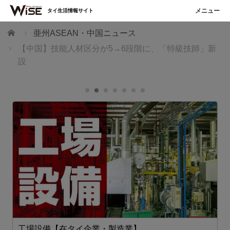
タイ生活情報サイト
ホーム
亜州ASEAN・中国ニュース
【中国】技能人材区分が5→6段階に、「特級技師」新
設
工場設備【在タイ企業・製造業】