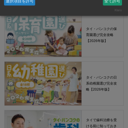
選択項目を許可
全て許可
Klaro
タイ・バンコクの保
育園選び完全攻略
【2026年版】
タイ・バンコクの日
系幼稚園選び完全攻
略【2026年版】
タイで歯科治療を受
ける前に知っておき