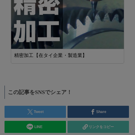
精密加工【在タイ企業・製造業】
工
この記事をSNSでシェア！
Tweet
Share
LINE
リンクをコピー