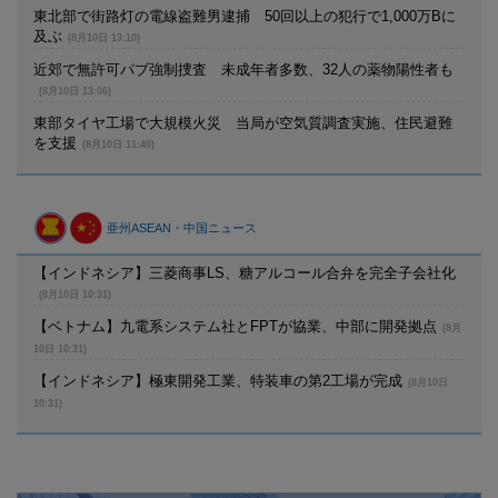
東北部で街路灯の電線盗難男逮捕 50回以上の犯行で1,000万Bに
及ぶ
(8月10日 13:10)
近郊で無許可パブ強制捜査 未成年者多数、32人の薬物陽性者も
(8月10日 13:06)
東部タイヤ工場で大規模火災 当局が空気質調査実施、住民避難
を支援
(8月10日 11:40)
亜州ASEAN・中国ニュース
【インドネシア】三菱商事LS、糖アルコール合弁を完全子会社化
(8月10日 10:31)
【ベトナム】九電系システム社とFPTが協業、中部に開発拠点
(8月
10日 10:31)
【インドネシア】極東開発工業、特装車の第2工場が完成
(8月10日
10:31)