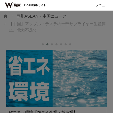
タイ生活情報サイト
ホーム
亜州ASEAN・中国ニュース
【中国】アップル・テスラの一部サプライヤー生産停
止、電力不足で
設備・機械【在タイ企業・製造業】