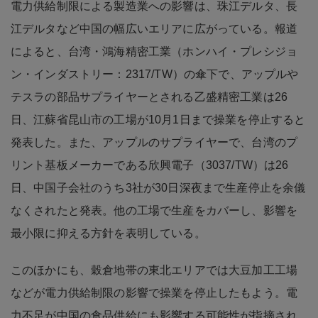
電力供給制限による製造業への影響は、珠江デルタ、長
江デルタなど中国の幅広いエリアに広がっている。報道
によると、台湾・鴻海精密工業（ホンハイ・プレシジョ
ン・インダストリー：2317/TW）の傘下で、アップルや
テスラの部品サプライヤーとされる乙盛精密工業は26
日、江蘇省昆山市の工場が10月1日まで操業を停止すると
発表した。また、アップルのサプライヤーで、台湾のプ
リント基板メーカーである欣興電子（3037/TW）は26
日、中国子会社のうち3社が30日深夜まで生産停止を余儀
なくされたと発表。他の工場で生産をカバーし、影響を
最小限に抑える方針を表明している。
このほかにも、穀倉地帯の東北エリアでは大豆加工工場
などが電力供給制限の影響で操業を停止したもよう。電
力不足が中国の食品供給にも影響する可能性が指摘され