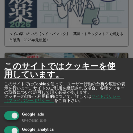
タイの薬いろいろ【タイ・バンコク】 薬局・ドラッグストアで買える
市販薬 2026年最新版！
このサイトではクッキーを使
用しています。
このサイトではCookieを使って、ユーザー行動の分析や広告の表
示を行います。サイトのご利用を継続される場合、各種クッキー
の取得について許可して頂く必要があります。
クッキーの詳細・利用目的について、詳しくは
サイトポリシー
（プライバシーポリシー）
をご覧下さい。
Google_ads
取得の目的
:
広告
2026年版 タイの鉄道事情 電車でGO！
Google_analytics