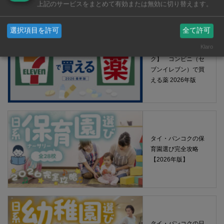
上記のサービスをまとめて有効または無効に切り替えます。
2026年版
選択項目を許可
全て許可
Klaro
【タイ・バンコ
ク】 コンビニ（セ
ブンイレブン）で買
える薬 2026年版
タイ・バンコクの保
育園選び完全攻略
【2026年版】
タイ・バンコクの日