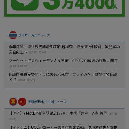
タイローカルニュース
今年前半に違法観光業者3000件超捜査 違反197件摘発、観光客の
安全向上へ
(8月7日 09:04)
プーケットでスウェーデン人女逮捕 6,000万B被害の詐欺に関与
(8月6日 16:22)
保護区職員が野生トラに襲われ死亡 ファイカケン野生生物保護
区で
(8月6日 09:22)
亜州ASEAN・中国ニュース
【タイ】7月のEV新車登録2.1万台、中国「吉利」が初首位
(8月7日
09:21)
【ベトナム】UCCがコーヒーの再生農業始動、現地調達先と提携