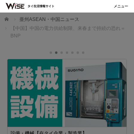
タイ生活情報サイト
ホーム
亜州ASEAN・中国ニュース
【中国】中国の電力供給制限、来春まで持続の恐れ＝
BNP
設備・機械【在タイ企業・製造業】