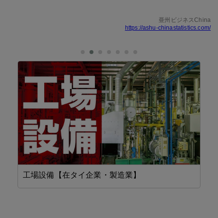
亜州ビジネスChina
https://ashu-chinastatistics.com/
工場設備【在タイ企業・製造業】
省