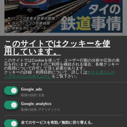
2026年版 タイの鉄道事情 電車でGO！
このサイトではクッキーを使
用しています。
このサイトではCookieを使って、ユーザー行動の分析や広告の表
示を行います。サイトのご利用を継続される場合、各種クッキー
の取得について許可して頂く必要があります。
クッキーの詳細・利用目的について、詳しくは
サイトポリシー
（プライバシーポリシー）
をご覧下さい。
Google_ads
取得の目的
:
広告
Google_analytics
取得の目的
:
アナリティクス
全てのサービスを有効／無効に切り替える。
【タイ・バンコク】 マルシェトンロー内の「TOPS」で買える薬