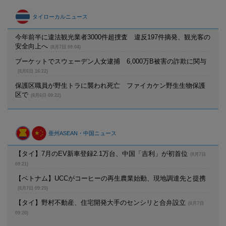
タイローカルニュース
今年前半に違法観光業者3000件超捜査 違反197件摘発、観光客の
安全向上へ
(8月7日 09:04)
プーケットでスウェーデン人女逮捕 6,000万B被害の詐欺に関与
(8月6日 16:22)
保護区職員が野生トラに襲われ死亡 ファイカケン野生生物保護
区で
(8月6日 09:22)
亜州ASEAN・中国ニュース
【タイ】7月のEV新車登録2.1万台、中国「吉利」が初首位
(8月7日
09:21)
【ベトナム】UCCがコーヒーの再生農業始動、現地調達先と提携
(8月7日 09:20)
【タイ】野村不動産、住宅開発大手のセンシリと合弁設立
(8月7日
09:20)