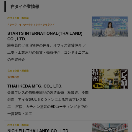
在タイ企業情報
在タイ企業・製造業
スターツ・インターナショナル・タイランド
STARTS INTERNATIONAL(THAILAND)
CO., LTD.
駐在員向け住宅物件の仲介、オフィス賃貸仲介 ／
工場・工業用地の賃貸・売買仲介、コンドミニアム
の売買仲介
在タイ企業・製造業
池田製作所
THAI IKEDA MFG. CO., LTD.
金属プレスの自動車部品の製造販売 板鍛造、冷間
鍛造、アイダ製UL６００トンによる精密プレス加
工 溶接、カチオン塗装のEDコーティングまでの
一貫製造・加工
在タイ企業・製造業
NICHIFU (THAILAND) CO., LTD.