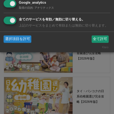
【タイ・バンコ
Google_analytics
ク】 コンビニ（セ
取得の目的
:
アナリティクス
ブンイレブン）で買
える薬 2026年版
全てのサービスを有効／無効に切り替える。
上記のサービスをまとめて有効または無効に切り替えます。
選択項目を許可
全て許可
Klaro
タイ・バンコクの保
育園選び完全攻略
【2026年版】
タイ・バンコクの日
系幼稚園選び完全攻
略【2026年版】