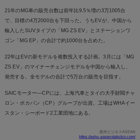
21年のMG車の販売台数は前年比9.5％増の3万1005台
で、目標の4万2000台を下回った。うちEVが、中国から
輸入したSUVタイプの「MG ZS EV」とステーションワ
ゴン「MG EP」の合計で約1000台を占めた。
22年はEVの新モデルを複数投入する計画。3月には「MG
ZS EV」のマイナーチェンジモデルを中国から輸入し、
発売する。全モデルの合計で5万台の販売を目指す。
SAICモーター―CPには、上海汽車とタイの大手財閥チャ
ロン・ポカパン（CP）グループが出資。工場はWHAイー
スタン・シーボード2工業団地にある。
亜州ビジネスASEAN
https://ashu-aseanstatistics.com/