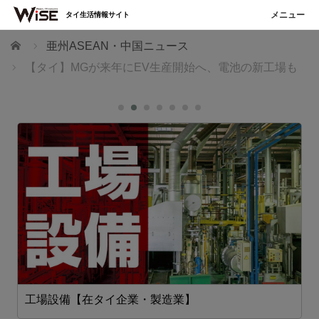
タイ生活情報サイト
ホーム
亜州ASEAN・中国ニュース
【タイ】MGが来年にEV生産開始へ、電池の新工場も
工場設備【在タイ企業・製造業】