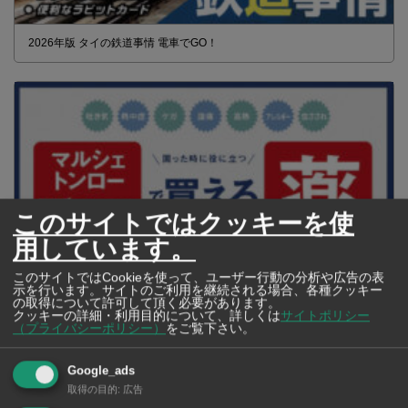
2026年版 タイの鉄道事情 電車でGO！
このサイトではクッキーを使
用しています。
このサイトではCookieを使って、ユーザー行動の分析や広告の表
示を行います。サイトのご利用を継続される場合、各種クッキー
の取得について許可して頂く必要があります。
クッキーの詳細・利用目的について、詳しくは
サイトポリシー
【タイ・バンコク】 マルシェトンロー内の「TOPS」で買える薬
（プライバシーポリシー）
をご覧下さい。
2026年版
Google_ads
取得の目的
:
広告