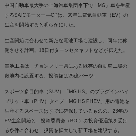
中国自動車最大手の上海汽車集団傘下で「MG」車を生産
するSAICモーター―CPは、来年に電気自動車（EV）の
生産を開始すると明らかにした。
生産開始に合わせて新たな電池工場も建設し、同年に稼
働させる計画。18日付ターンセタキットなどが伝えた。
電池工場は、チョンブリー県にある既存の自動車工場の
敷地内に設置する。投資額は25億バーツ。
スポーツ多目的車（SUV）「MG HS」のプラグインハイ
ブリッド車（PHV）タイプ「MG HS PHEV」用の電池を
生産するスペースはすでに確保しているものの、23年の
EV生産開始と、投資委員会（BOI）の投資優遇策を受け
る条件に合わせ、投資を拡大して新工場を建設する。