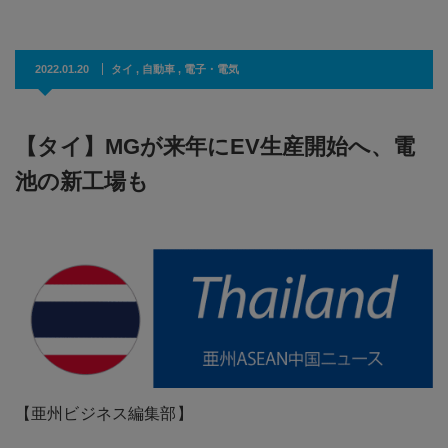
2022.01.20
タイ
,
自動車
,
電子・電気
【タイ】MGが来年にEV生産開始へ、電
池の新工場も
【亜州ビジネス編集部】