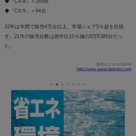
◆「CX-8」＝169台
◆「CX-5」＝94台
22年は年間で販売4万台以上、市場シェア5％超を目指
す。21年の販売台数は前年比10％減の3万5385台だっ
た。
亜州ビジネスASEAN
https://ashu-aseanstatistics.com/