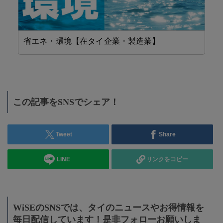
省エネ・環境【在タイ企業・製造業】
工
この記事をSNSでシェア！
Tweet
Share
LINE
リンクをコピー
WiSEのSNSでは、タイのニュースやお得情報を
毎日配信しています！是非フォローお願いしま