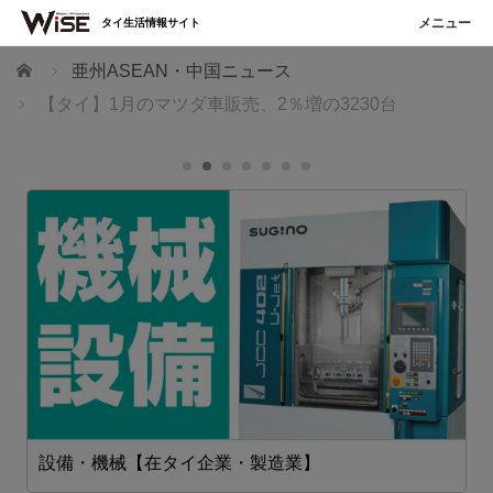
タイ生活情報サイト
ホーム
亜州ASEAN・中国ニュース
【タイ】1月のマツダ車販売、2％増の3230台
設備・機械【在タイ企業・製造業】