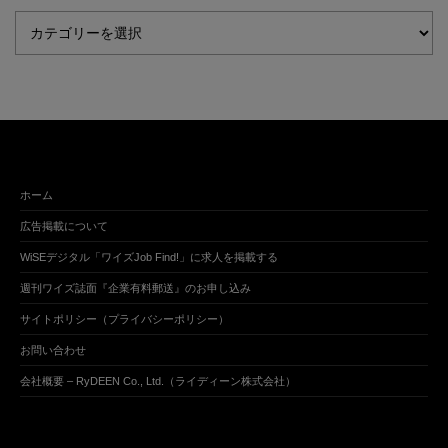
ホーム
広告掲載について
WiSEデジタル「ワイズJob Find!」に求人を掲載する
週刊ワイズ誌面『企業有料郵送』のお申し込み
サイトポリシー（プライバシーポリシー）
お問い合わせ
会社概要 – RyDEEN Co., Ltd.（ライディーン株式会社）