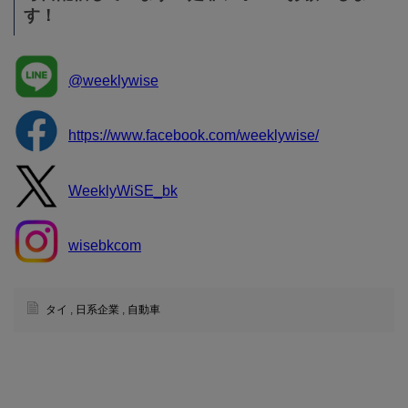
す！
@weeklywise
https://www.facebook.com/weeklywise/
WeeklyWiSE_bk
wisebkcom
タイ
,
日系企業
,
自動車