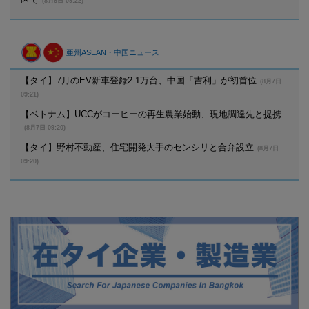
(8月6日 09:22)
亜州ASEAN・中国ニュース
【タイ】7月のEV新車登録2.1万台、中国「吉利」が初首位
(8月7日
09:21)
【ベトナム】UCCがコーヒーの再生農業始動、現地調達先と提携
(8月7日 09:20)
【タイ】野村不動産、住宅開発大手のセンシリと合弁設立
(8月7日
09:20)