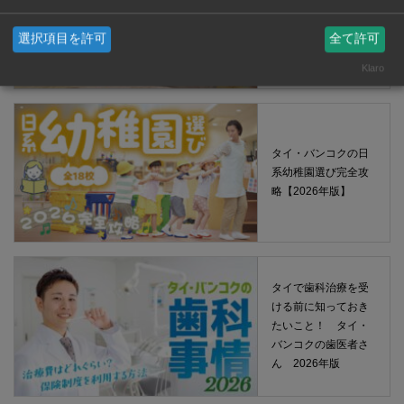
タイ・バンコクの保
育園選び完全攻略
選択項目を許可
全て許可
【2026年版】
Klaro
タイ・バンコクの日
系幼稚園選び完全攻
略【2026年版】
タイで歯科治療を受
ける前に知っておき
たいこと！ タイ・
バンコクの歯医者さ
ん 2026年版