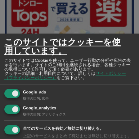
このサイトではクッキーを使
用しています。
【タイ・バンコク】 マルシェトンロー内の「TOPS」で買える薬
2026年版
このサイトではCookieを使って、ユーザー行動の分析や広告の表
示を行います。サイトのご利用を継続される場合、各種クッキー
の取得について許可して頂く必要があります。
クッキーの詳細・利用目的について、詳しくは
サイトポリシー
（プライバシーポリシー）
をご覧下さい。
【タイ・バンコ
ク】 コンビニ（セ
Google_ads
ブンイレブン）で買
取得の目的
:
広告
える薬 2026年版
Google_analytics
取得の目的
:
アナリティクス
全てのサービスを有効／無効に切り替える。
上記のサービスをまとめて有効または無効に切り替えます。