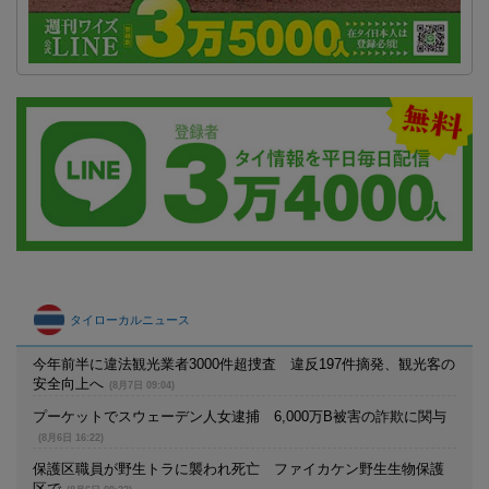
タイローカルニュース
今年前半に違法観光業者3000件超捜査 違反197件摘発、観光客の
安全向上へ
(8月7日 09:04)
プーケットでスウェーデン人女逮捕 6,000万B被害の詐欺に関与
(8月6日 16:22)
保護区職員が野生トラに襲われ死亡 ファイカケン野生生物保護
区で