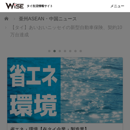
タイ生活情報サイト
ホーム
亜州ASEAN・中国ニュース
【タイ】あいおいニッセイの新型自動車保険、契約10
万台達成
省エネ・環境【在タイ企業・製造業】