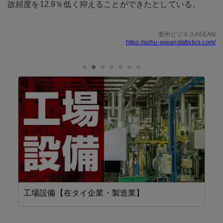
故頻度を12.9％低く抑えることができたとしている。
亜州ビジネスASEAN
https://ashu-aseanstatistics.com/
工場設備【在タイ企業・製造業】
省