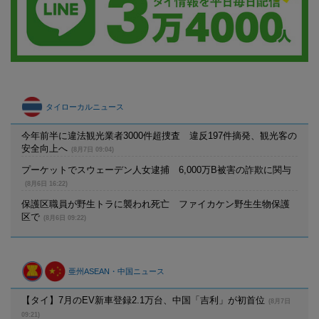
タイローカルニュース
今年前半に違法観光業者3000件超捜査 違反197件摘発、観光客の
安全向上へ
(8月7日 09:04)
プーケットでスウェーデン人女逮捕 6,000万B被害の詐欺に関与
(8月6日 16:22)
保護区職員が野生トラに襲われ死亡 ファイカケン野生生物保護
区で
(8月6日 09:22)
亜州ASEAN・中国ニュース
【タイ】7月のEV新車登録2.1万台、中国「吉利」が初首位
(8月7日
09:21)