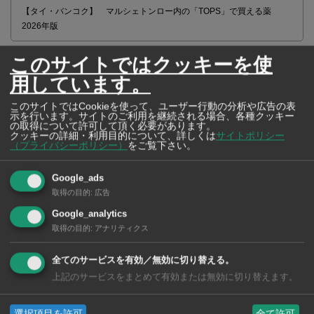
【タイ・バンコク】 マルシェトンロー内の「TOPS」で買える薬
2026年版
このサイトではクッキーを使
用しています。
【タイ・バンコ
ク】 コンビニ（セ
このサイトではCookieを使って、ユーザー行動の分析や広告の表
示を行います。サイトのご利用を継続される場合、各種クッキー
ブンイレブン）で買
の取得について許可して頂く必要があります。
える薬 2026年版
クッキーの詳細・利用目的について、詳しくは
サイトポリシー
（プライバシーポリシー）
をご覧下さい。
Google_ads
取得の目的
:
広告
タイ・バンコクの保
Google_analytics
育園選び完全攻略
取得の目的
:
アナリティクス
【2026年版】
全てのサービスを有効／無効に切り替える。
上記のサービスをまとめて有効または無効に切り替えます。
選択項目を許可
全て許可