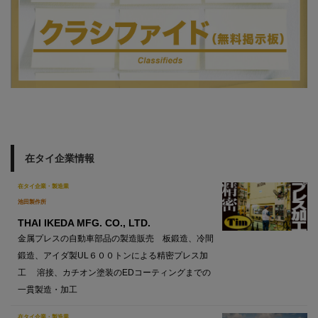
在タイ企業情報
在タイ企業・製造業
池田製作所
THAI IKEDA MFG. CO., LTD.
金属プレスの自動車部品の製造販売 板鍛造、冷間
鍛造、アイダ製UL６００トンによる精密プレス加
工 溶接、カチオン塗装のEDコーティングまでの
一貫製造・加工
在タイ企業・製造業