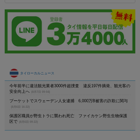
タイローカルニュース
今年前半に違法観光業者3000件超捜査 違反197件摘発、観光客の
安全向上へ
(8月7日 09:04)
プーケットでスウェーデン人女逮捕 6,000万B被害の詐欺に関与
(8月6日 16:22)
保護区職員が野生トラに襲われ死亡 ファイカケン野生生物保護
区で
(8月6日 09:22)