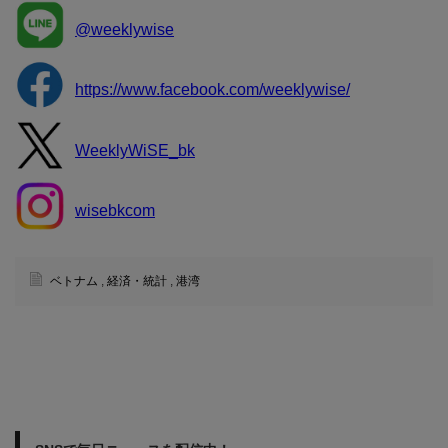
@weeklywise
https://www.facebook.com/weeklywise/
WeeklyWiSE_bk
wisebkcom
ベトナム
,
経済・統計
,
港湾