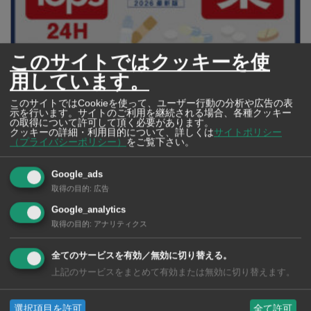
このサイトではクッキーを使
【タイ・バンコク】 マルシェトンロー内の「TOPS」で買える薬
用しています。
2026年版
このサイトではCookieを使って、ユーザー行動の分析や広告の表
示を行います。サイトのご利用を継続される場合、各種クッキー
の取得について許可して頂く必要があります。
クッキーの詳細・利用目的について、詳しくは
サイトポリシー
（プライバシーポリシー）
をご覧下さい。
【タイ・バンコ
ク】 コンビニ（セ
ブンイレブン）で買
Google_ads
える薬 2026年版
取得の目的
:
広告
Google_analytics
取得の目的
:
アナリティクス
全てのサービスを有効／無効に切り替える。
タイ・バンコクの保
上記のサービスをまとめて有効または無効に切り替えます。
育園選び完全攻略
【2026年版】
選択項目を許可
全て許可