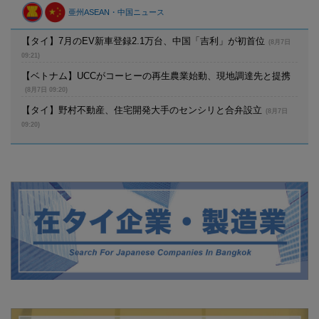
亜州ASEAN・中国ニュース
【タイ】7月のEV新車登録2.1万台、中国「吉利」が初首位
(8月7日
09:21)
【ベトナム】UCCがコーヒーの再生農業始動、現地調達先と提携
(8月7日 09:20)
【タイ】野村不動産、住宅開発大手のセンシリと合弁設立
(8月7日
09:20)