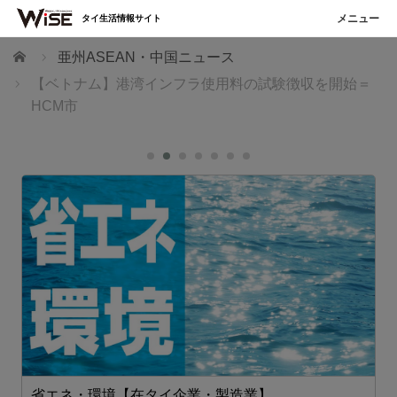
タイ生活情報サイト
ホーム
亜州ASEAN・中国ニュース
【ベトナム】港湾インフラ使用料の試験徴収を開始＝
HCM市
省エネ・環境【在タイ企業・製造業】