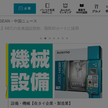
企業
バンコク生活
みんなの
最新号
グルメ
50のこと
ランキング
WiSE誌面
SEAN・中国ニュース
】NECの生体認証技術、国民IDカードに採用
設備・機械【在タイ企業・製造業】