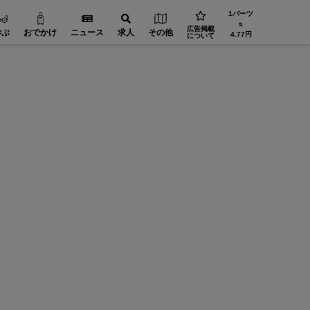
1バーツ
⇅
広告掲載
学ぶ
おでかけ
ニュース
求人
その他
4.77円
について
機械・部品【在タイ企業・製造業】
精密加