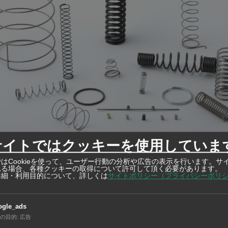
ング
サイトではクッキーを使用していま
いうバネを短期間でつくりたい」 そんな依頼を試作から
はCookieを使って、ユーザー行動の分析や広告の表示を行います。サ
れる場合、各種クッキーの取得について許可して頂く必要があります。
ます！
詳細・利用目的について、詳しくは
サイトポリシー（プライバシーポリ
年、短納期対応の実績。新規立上げや生産移管、また他社で”対応が難し
ど、是非ご相談ください>>>
ogle_ads
の目的
:
広告