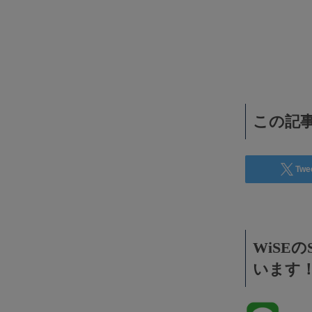
WiSEデジタルに求人広告を掲載！
効果抜群！コスパ◎
この記事
Twe
WiSE
います