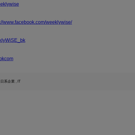
klywise
s://www.facebook.com/weeklywise/
klyWiSE_bk
bkcom
,
日系企業
,
IT