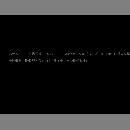
ホーム
広告掲載について
WiSEデジタル「ワイズJob Find!」に求人を
会社概要 – RyDEEN Co., Ltd.（ライディーン株式会社）