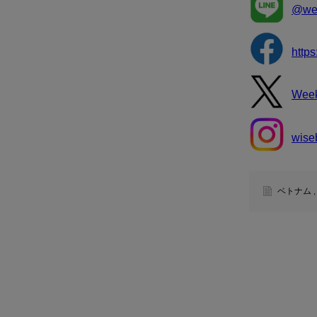
@wee
http
Wee
wise
ベトナム