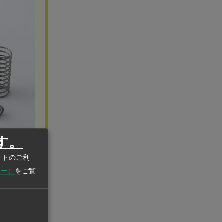
す。
量産まで
イトのご利
シー）
をご覧
い”と断ら