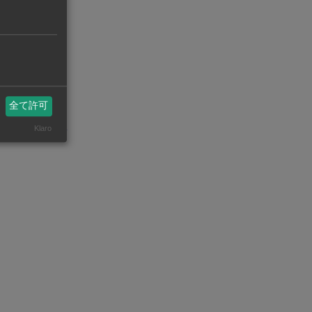
管理からデジタ
000万枚以上
全て許可
州ビジネスASEAN
Klaro
eanstatistics.com/