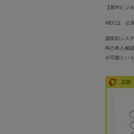
【亜州ビジ
NECは、公
国民IDシス
時の本人確
が可能とい
広告