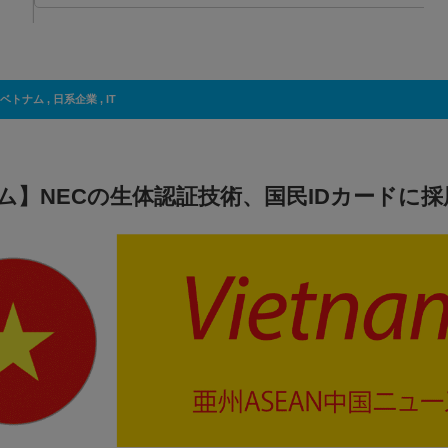
ベトナム
,
日系企業
,
IT
ム】NECの生体認証技術、国民IDカードに採