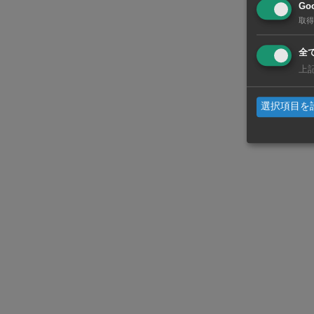
Goo
取得
同省は昨年2
全
ルでの管理に
上
のデジタルI
選択項目を