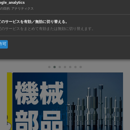
gle_analytics
の目的
:
アナリティクス
月、新たな国民IDシステムを導入し、従来の紙の書類による
てのサービスを有効／無効に切り替える。
移行。その際にNECの生体認証技術を採用した。これまでに5
記のサービスをまとめて有効または無効に切り替えます。
Dカードが発行された。
許可
亜
https://ashu-as