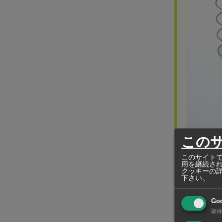
高橋スプリ
この
「こう
このサイトで
用を継続さ
実現し
クッキーの
下さい。
タイで20
れた案件な
Go
取得