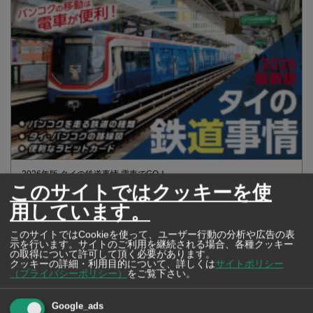
2026年版 タイの鉄道事情 電車でGO！
このサイトではクッキーを使
用しています。
このサイトではCookieを使って、ユーザー行動の分析や広告の表
示を行います。サイトのご利用を継続される場合、各種クッキー
の取得について許可して頂く必要があります。
クッキーの詳細・利用目的について、詳しくは
サイトポリシー
（プライバシーポリシー）
をご覧下さい。
Google_ads