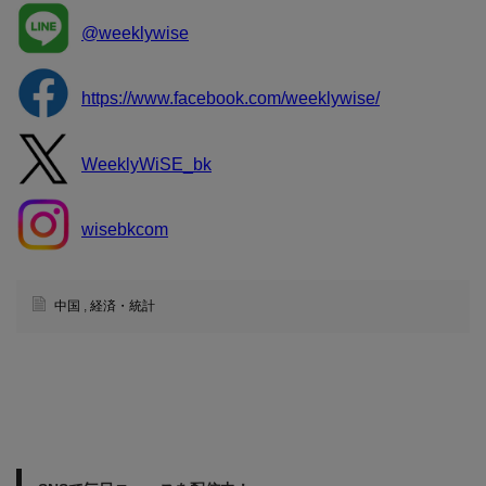
@weeklywise
https://www.facebook.com/weeklywise/
WeeklyWiSE_bk
wisebkcom
中国
,
経済・統計