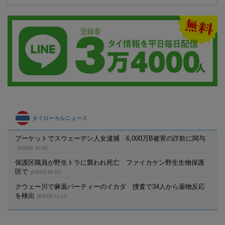
タイローカルニュース
プーケットでスウェーデン人女逮捕 6,000万B被害の詐欺に関与
(8月6日 16:22)
保護区職員が野生トラに襲われ死亡 ファイカケン野生生物保護
区で
(8月6日 09:22)
クウェー川で麻薬パーティーのイカダ 捜査で34人から薬物反応
を検出
(8月5日 12:12)