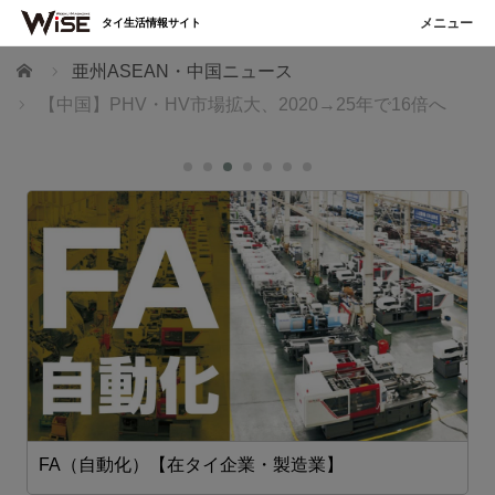
タイ生活情報サイト
ホーム
亜州ASEAN・中国ニュース
【中国】PHV・HV市場拡大、2020→25年で16倍へ
FA（自動化）【在タイ企業・製造業】