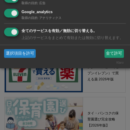
取得の目的
:
広告
Google_analytics
取得の目的
:
アナリティクス
【タイ・バンコク】 マルシェトンロー内の「TOPS」で買える薬
全てのサービスを有効／無効に切り替える。
2026年版
上記のサービスをまとめて有効または無効に切り替えます。
選択項目を許可
全て許可
【タイ・バンコ
Klaro
ク】 コンビニ（セ
ブンイレブン）で買
える薬 2026年版
タイ・バンコクの保
育園選び完全攻略
【2026年版】