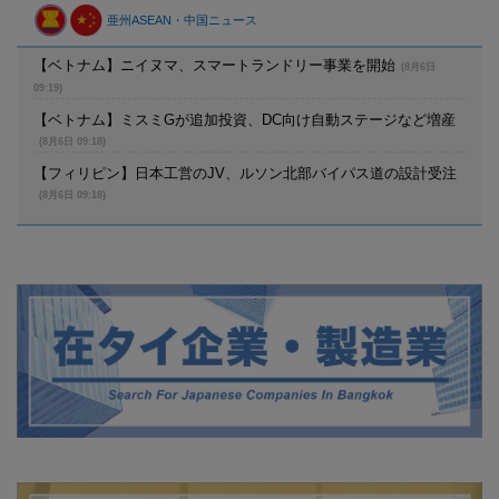
亜州ASEAN・中国ニュース
【ベトナム】ニイヌマ、スマートランドリー事業を開始
(8月6日
09:19)
【ベトナム】ミスミGが追加投資、DC向け自動ステージなど増産
(8月6日 09:18)
【フィリピン】日本工営のJV、ルソン北部バイパス道の設計受注
(8月6日 09:18)