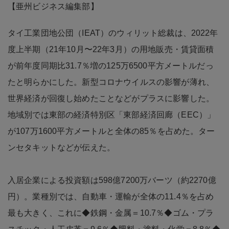
【亜州ビジネス編集部】
タイ工業団地公団（IEAT）のウィリット総裁は、2022年
度上半期（21年10月〜22年3月）の用地販売・賃貸面積
が前年度同期比31.7％増の125万6500平方メートルだっ
たと明らかにした。新型コロナウイルスの影響が薄れ、
世界経済が回復し始めたことなどがプラスに影響した。
地域別では東部の経済特別区「東部経済回廊（EEC）」
が107万1600平方メートルと全体の85％を占めた。ター
ンセタキットなどが伝えた。
入居企業による投資額は598億7200万バーツ（約2270億
円）。業種別では、自動車・運輸が全体の11.4％を占め
最も大きく、これに◆鉄鋼・金属＝10.7％◆ゴム・プラ