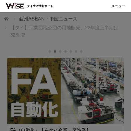
タイ生活情報サイト
ホーム
亜州ASEAN・中国ニュース
【タイ】工業団地公団の用地販売、22年度上半期は
32％増
FA（自動化）【在タイ企業・製造業】