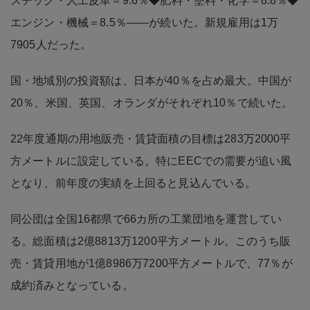
スチック・人工皮革＝9.6％◆肥料・塗料・化学＝8.8％◆
エンジン・機械＝8.5％――が続いた。新規雇用は1万
7905人だった。
国・地域別の投資額は、日本が40％を占め最大。中国が
20％、米国、英国、オランダがそれぞれ10％で続いた。
22年度通期の用地販売・賃貸面積の目標は283万2000平
方メートルに設定している。特にEECでの需要が追い風
となり、前年度の実績を上回ると見込んでいる。
同公団は全国16都県で66カ所の工業団地を運営してい
る。総面積は2億8813万1200平方メートル。このうち販
売・賃貸用地が1億8986万7200平方メートルで、77％が
成約済みとなっている。