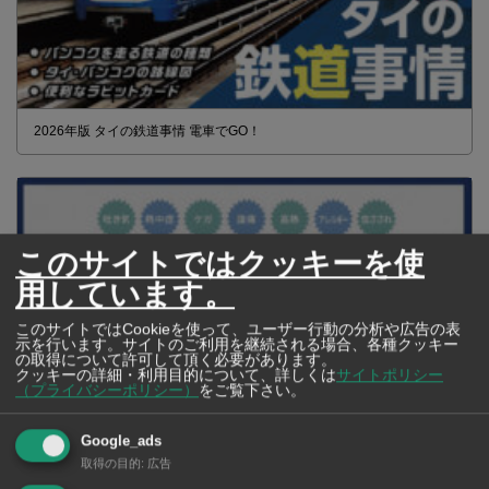
2026年版 タイの鉄道事情 電車でGO！
このサイトではクッキーを使
用しています。
このサイトではCookieを使って、ユーザー行動の分析や広告の表
示を行います。サイトのご利用を継続される場合、各種クッキー
の取得について許可して頂く必要があります。
クッキーの詳細・利用目的について、詳しくは
サイトポリシー
（プライバシーポリシー）
をご覧下さい。
Google_ads
【タイ・バンコク】 マルシェトンロー内の「TOPS」で買える薬
取得の目的
:
広告
2026年版