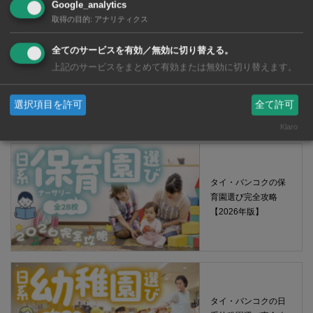
Google_analytics
取得の目的
:
アナリティクス
全てのサービスを有効／無効に切り替える。
【タイ・バンコ
上記のサービスをまとめて有効または無効に切り替えます。
ク】 コンビニ（セ
ブンイレブン）で買
える薬 2026年版
選択項目を許可
全て許可
Klaro
タイ・バンコクの保
育園選び完全攻略
【2026年版】
タイ・バンコクの日