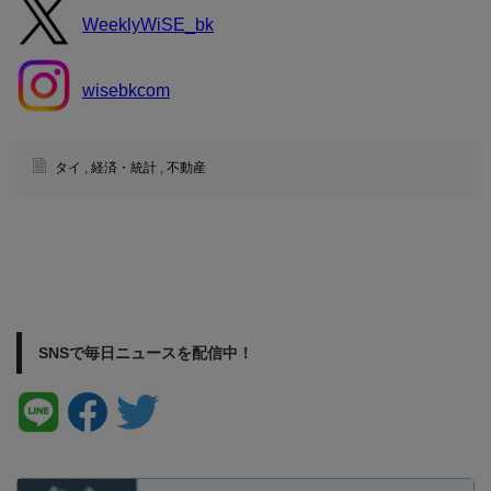
WeeklyWiSE_bk
wisebkcom
タイ
,
経済・統計
,
不動産
SNSで毎日ニュースを配信中！