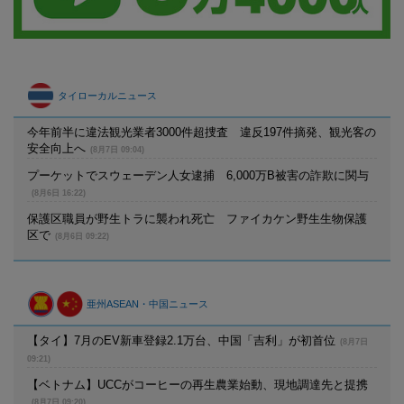
タイローカルニュース
今年前半に違法観光業者3000件超捜査 違反197件摘発、観光客の
安全向上へ
(8月7日 09:04)
プーケットでスウェーデン人女逮捕 6,000万B被害の詐欺に関与
(8月6日 16:22)
保護区職員が野生トラに襲われ死亡 ファイカケン野生生物保護
区で
(8月6日 09:22)
亜州ASEAN・中国ニュース
【タイ】7月のEV新車登録2.1万台、中国「吉利」が初首位
(8月7日
09:21)
【ベトナム】UCCがコーヒーの再生農業始動、現地調達先と提携
(8月7日 09:20)