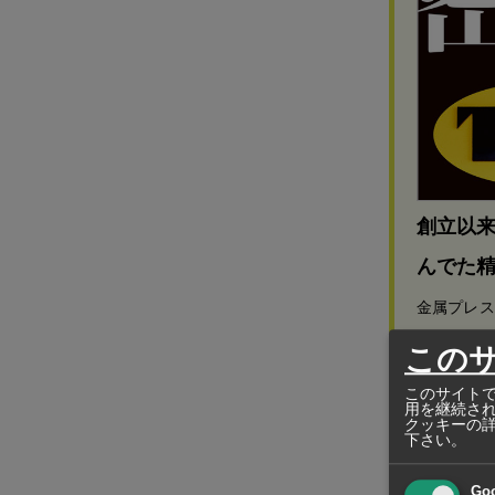
創立以来
んでた
金属プレス
Quality
この
このサイトで
用を継続さ
クッキーの
下さい。
バイオ医療で
Go