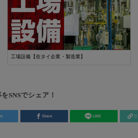
工場設備【在タイ企業・製造業】
をSNSでシェア！
et
Share
LINE
リ