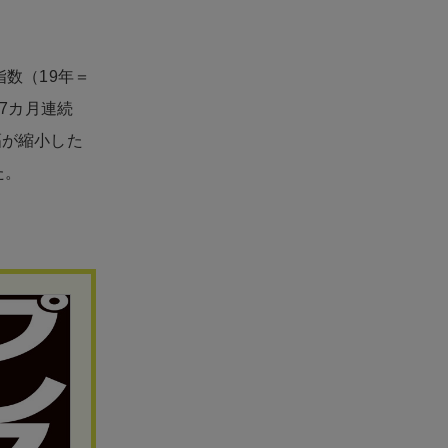
指数（19年＝
は7カ月連続
幅が縮小した
た。