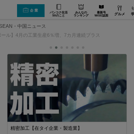
企業
バンコク生活
みんなの
最新号
グルメ
50のこと
ランキング
WiSE誌面
SEAN・中国ニュース
ポール】4月の工業生産6％増、7カ月連続プラス
精密加工【在タイ企業・製造業】