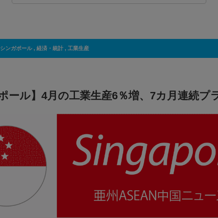
シンガポール
,
経済・統計
,
工業生産
ポール】4月の工業生産6％増、7カ月連続プ