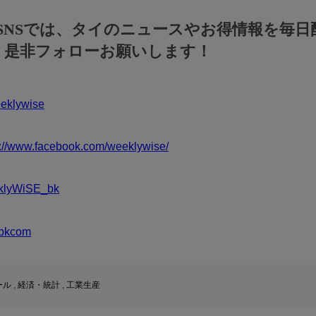
のSNSでは、タイのニュースやお得情報を毎日
！是非フォローお願いします！
klywise
s://www.facebook.com/weeklywise/
klyWiSE_bk
bkcom
ール
,
経済・統計
,
工業生産