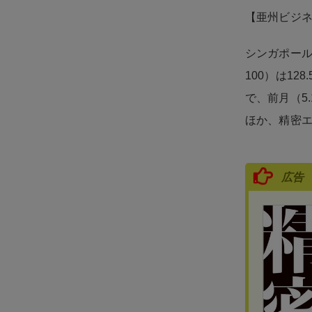
【亜州ビジ
シンガポール
100）は1
で、前月（5
ほか、精密エ
広告