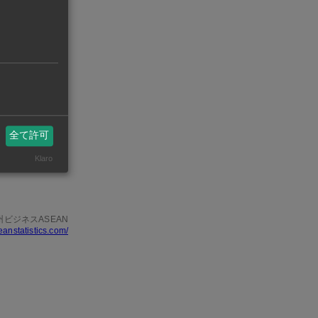
リングでは半導
は高速通信規格
7.2％上
大した。
全て許可
守整備と近隣
Klaro
州ビジネスASEAN
eanstatistics.com/