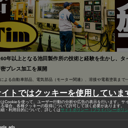
60年以上となる池田製作所の技術と経験を生かし、タ
精密プレス加工を展開
による自動車部品、電気部品（モーター関連）、溶接や電着塗装まで
 Awardで合計21もの賞を獲得！
サイトではクッキーを使用していま
はCookieを使って、ユーザー行動の分析や広告の表示を行います。サ
れる場合、各種クッキーの取得について許可して頂く必要があります。
詳細・利用目的について、詳しくは
サイトポリシー（プライバシーポリ
は、医薬品（11.3％低下）の落ち込みが続く一方、欧米での
ogle_ads