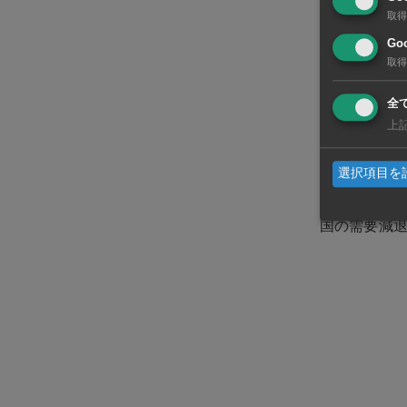
要増を受けて
取得
体製造装置
Goo
取得
主力の電子（
全
「5G」やデ
上
昇）では、
選択項目を
一方、化学（
国の需要減退