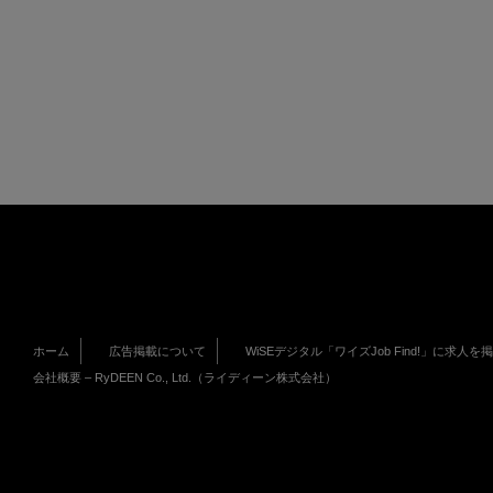
ホーム
広告掲載について
WiSEデジタル「ワイズJob Find!」に求人を
会社概要 – RyDEEN Co., Ltd.（ライディーン株式会社）