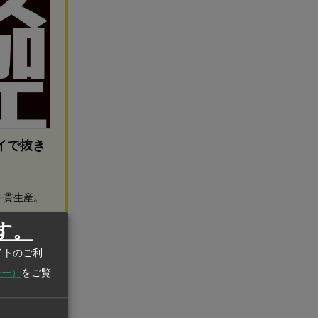
イで抜き
一貫生産。
す。
イトのご利
シー）
をご覧
医療機器の需