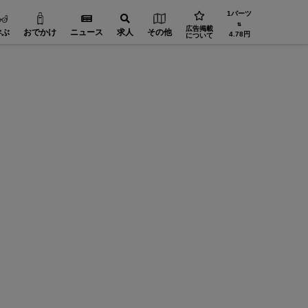
1バーツ
⇅
広告掲載
学ぶ
おでかけ
ニュース
求人
その他
4.78円
について
工場設備【在タイ企業・製造業】
FA（