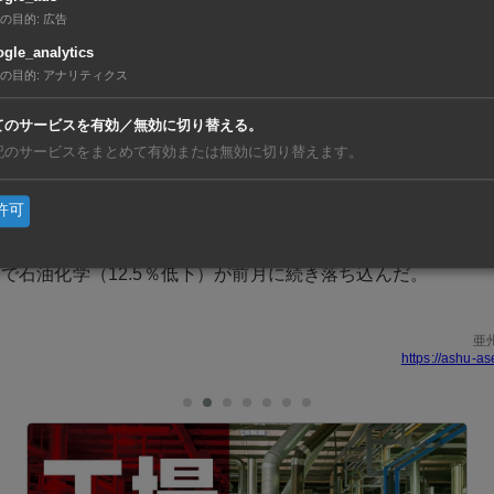
医療技術（12.6％上昇）が2桁上昇を記録。精密エンジニア
の目的
:
広告
やプラスチック・金属精密部品の生産が拡大した。
gle_analytics
の目的
:
アナリティクス
10.4％上昇）は2桁上昇を維持。うち半導体（12.9％上昇）
てのサービスを有効／無効に切り替える。
ータセンター向けの需要が伸びている。輸送エンジニアリング（1
記のサービスをまとめて有効または無効に切り替えます。
人の移動が活発化したことで航空機の部品生産や保守整備が拡
許可
3.4％低下）は2カ月ぶりのマイナスとなった。プラントの保
で石油化学（12.5％低下）が前月に続き落ち込んだ。
亜
https://ashu-as