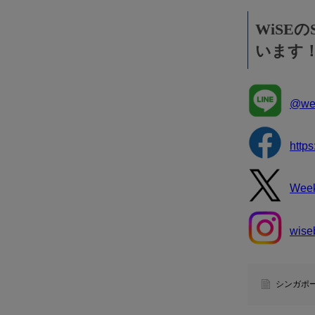
WiSE
います
@wee
http
Wee
wise
シンガポ