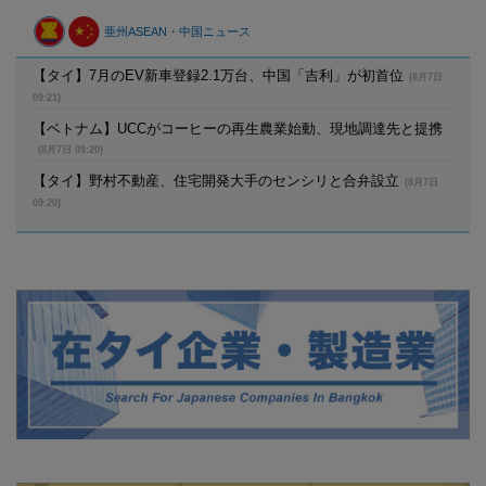
亜州ASEAN・中国ニュース
【タイ】7月のEV新車登録2.1万台、中国「吉利」が初首位
(8月7日
09:21)
【ベトナム】UCCがコーヒーの再生農業始動、現地調達先と提携
(8月7日 09:20)
【タイ】野村不動産、住宅開発大手のセンシリと合弁設立
(8月7日
09:20)