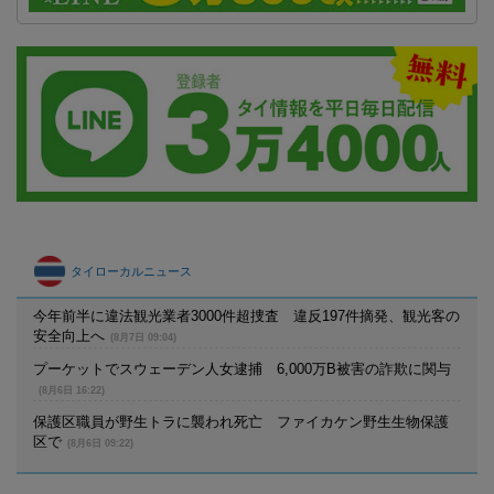
タイローカルニュース
今年前半に違法観光業者3000件超捜査 違反197件摘発、観光客の
安全向上へ
(8月7日 09:04)
プーケットでスウェーデン人女逮捕 6,000万B被害の詐欺に関与
(8月6日 16:22)
保護区職員が野生トラに襲われ死亡 ファイカケン野生生物保護
区で
(8月6日 09:22)