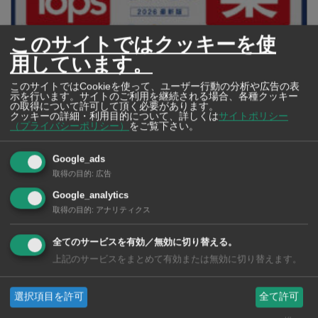
このサイトではクッキーを使
用しています。
【タイ・バンコク】 マルシェトンロー内の「TOPS」で買える薬
このサイトではCookieを使って、ユーザー行動の分析や広告の表
2026年版
示を行います。サイトのご利用を継続される場合、各種クッキー
の取得について許可して頂く必要があります。
クッキーの詳細・利用目的について、詳しくは
サイトポリシー
（プライバシーポリシー）
をご覧下さい。
【タイ・バンコ
Google_ads
ク】 コンビニ（セ
取得の目的
:
広告
ブンイレブン）で買
Google_analytics
える薬 2026年版
取得の目的
:
アナリティクス
全てのサービスを有効／無効に切り替える。
上記のサービスをまとめて有効または無効に切り替えます。
タイ・バンコクの保
選択項目を許可
全て許可
育園選び完全攻略
【2026年版】