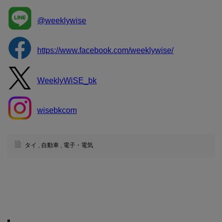
@weeklywise
https://www.facebook.com/weeklywise/
WeeklyWiSE_bk
wisebkcom
タイ
,
自動車
,
電子・電気