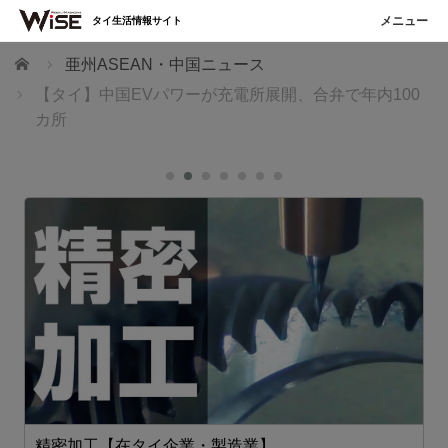
タイ生活情報サイト
ホーム
亜州ASEAN・中国ニュース
【タイ】中国EVパワーが充電所展開、合弁で年内100
カ所
精密加工【在タイ企業・製造業】