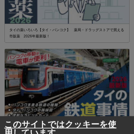
タイの薬いろいろ【タイ・バンコク】 薬局・ドラッグストアで買える
市販薬 2026年最新版！
このサイトではクッキーを使
2026年版 タイの鉄道事情 電車でGO！
用しています。