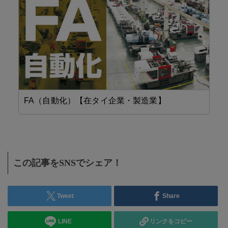
FA（自動化）【在タイ企業・製造業】
精
この記事をSNSでシェア！
Tweet
Share
LINE
リンクをコピー