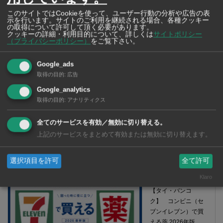
このサイトではCookieを使って、ユーザー行動の分析や広告の表
示を行います。サイトのご利用を継続される場合、各種クッキー
の取得について許可して頂く必要があります。
クッキーの詳細・利用目的について、詳しくは
サイトポリシー
（プライバシーポリシー）
をご覧下さい。
Google_ads
取得の目的
:
広告
Google_analytics
取得の目的
:
アナリティクス
全てのサービスを有効／無効に切り替える。
上記のサービスをまとめて有効または無効に切り替えます。
【タイ・バンコク】 マルシェトンロー内の「TOPS」で買える薬
2026年版
選択項目を許可
全て許可
Klaro
【タイ・バンコ
ク】 コンビニ（セ
ブンイレブン）で買
える薬 2026年版