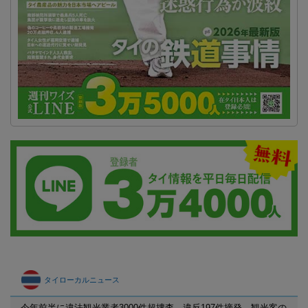
タイローカルニュース
今年前半に違法観光業者3000件超捜査 違反197件摘発、観光客の