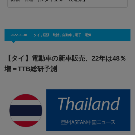
2022.05.30
タイ
,
経済・統計
,
自動車
,
電子・電気
【タイ】電動車の新車販売、22年は48％
増＝TTB総研予測