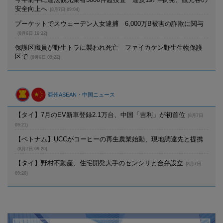
安全向上へ
(8月7日 09:04)
プーケットでスウェーデン人女逮捕 6,000万B被害の詐欺に関与
(8月6日 16:22)
保護区職員が野生トラに襲われ死亡 ファイカケン野生生物保護
区で
(8月6日 09:22)
亜州ASEAN・中国ニュース
【タイ】7月のEV新車登録2.1万台、中国「吉利」が初首位
(8月7日
09:21)
【ベトナム】UCCがコーヒーの再生農業始動、現地調達先と提携
(8月7日 09:20)
【タイ】野村不動産、住宅開発大手のセンシリと合弁設立
(8月7日
09:20)