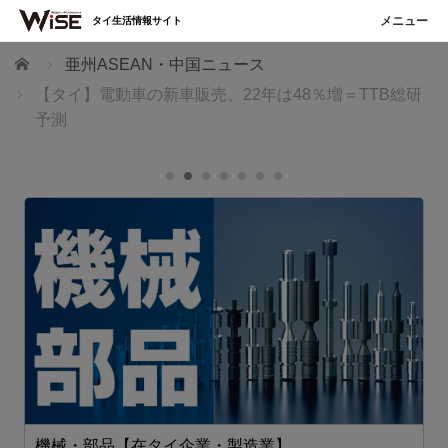
タイ生活情報サイト
ホーム
亜州ASEAN・中国ニュース
【タイ】電動車の新車販売、22年は48％増＝TTB総研
予測
機械・部品【在タイ企業・製造業】