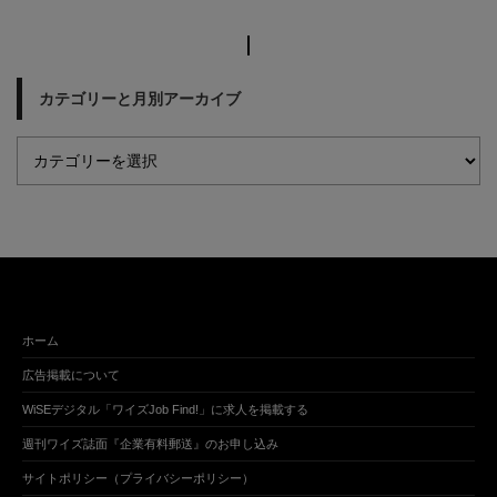
カテゴリーと月別アーカイブ
ホーム
広告掲載について
WiSEデジタル「ワイズJob Find!」に求人を掲載する
週刊ワイズ誌面『企業有料郵送』のお申し込み
サイトポリシー（プライバシーポリシー）