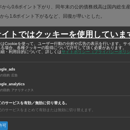
前年から0.6ポイント下がり、同年末の公的債務残高は国内総生産
前年から1.6ポイント下がるなど、回復が早いとした。
ムが45年までに高所得国入りするには、年平均5.0％以上のG
サイトではクッキーを使用していま
指摘。21〜25年の5カ年計画では平均6.5％成長が見込まれ
はCookieを使って、ユーザー行動の分析や広告の表示を行います。サ
れる場合、各種クッキーの取得について許可して頂く必要があります。
スを維持できるかが重要とした。世界貿易の停滞や国内の高齢
詳細・利用目的について、詳しくは
サイトポリシー（プライバシーポリ
になる見通し。また自動化などで生産性向上を促す政策が必要
ogle_ads
の目的
:
広告
gle_analytics
亜
の目的
:
アナリティクス
https://ashu-as
てのサービスを有効／無効に切り替える。
記のサービスをまとめて有効または無効に切り替えます。
許可