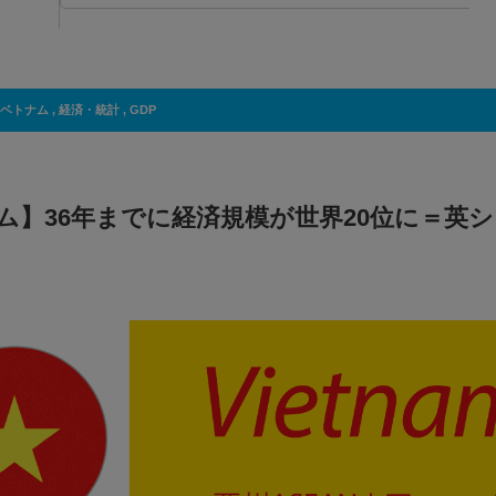
ベトナム
,
経済・統計
,
GDP
ム】36年までに経済規模が世界20位に＝英