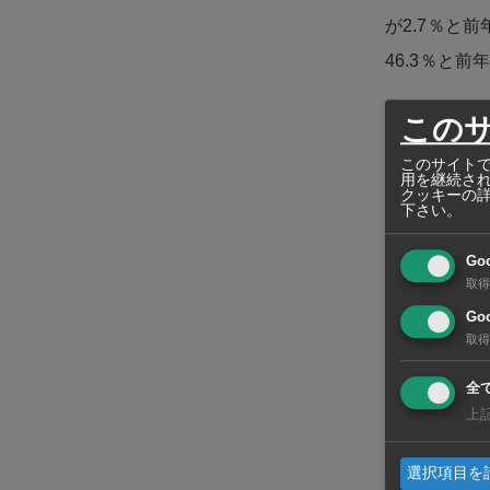
が2.7％と
46.3％と
一方、ベトナ
この
必要になると
このサイトで
用を継続さ
後高いペー
クッキーの
下さい。
などが課題
いる。
Go
取得
Goo
取得
全
上
選択項目を