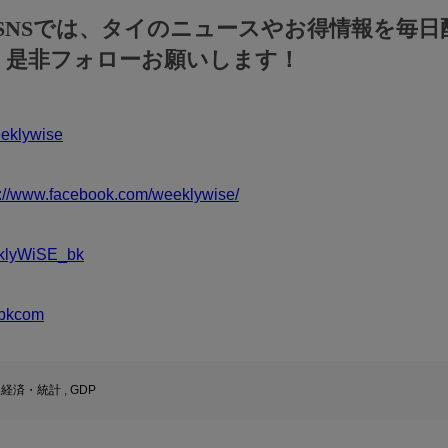
のSNSでは、タイのニュースやお得情報を毎日
！是非フォローお願いします！
klywise
s://www.facebook.com/weeklywise/
klyWiSE_bk
bkcom
,
経済・統計
,
GDP