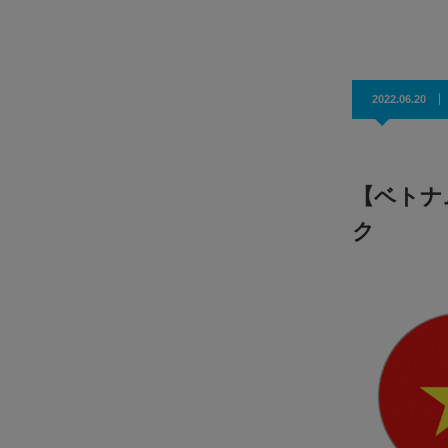
効果抜群！コスパ◎
2022.06.20
【ベトナ
ク