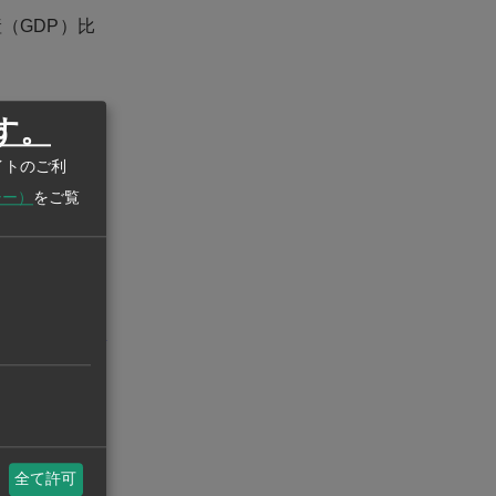
（GDP）比
DP成長率が
す。
ているが、その
イトのご利
化、気象変動
シー）
をご覧
になるとして
州ビジネスASEAN
eanstatistics.com/
全て許可