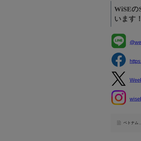
WiSE
います
@wee
http
Wee
wise
ベトナム