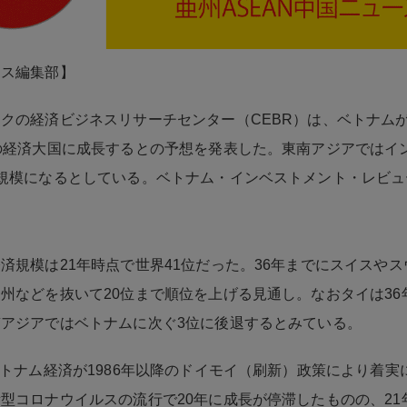
ネス編集部】
クの経済ビジネスリサーチセンター（CEBR）は、ベトナムが2
の経済大国に成長するとの予想を発表した。東南アジアではイ
規模になるとしている。ベトナム・インベストメント・レビュ
済規模は21年時点で世界41位だった。36年までにスイスや
州などを抜いて20位まで順位を上げる見通し。なおタイは36
アジアではベトナムに次ぐ3位に後退するとみている。
ベトナム経済が1986年以降のドイモイ（刷新）政策により着実
型コロナウイルスの流行で20年に成長が停滞したものの、21