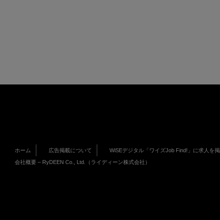
ホーム
広告掲載について
WiSEデジタル「ワイズJob Find!」に求人を
会社概要 – RyDEEN Co., Ltd.（ライディーン株式会社）