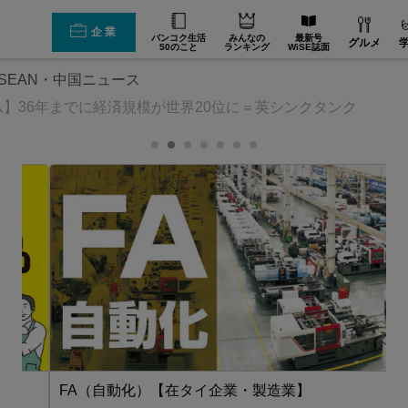
企業
バンコク生活
みんなの
最新号
グルメ
50のこと
ランキング
WiSE誌面
SEAN・中国ニュース
】36年までに経済規模が世界20位に＝英シンクタンク
FA（自動化）【在タイ企業・製造業】