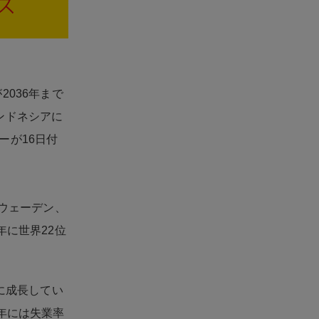
036年まで
ンドネシアに
ーが16日付
スウェーデン、
年に世界22位
に成長してい
年には失業率