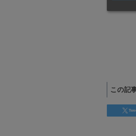
WiSEデジタルに求人広告を掲載！
効果抜群！コスパ◎
この記事
Twe