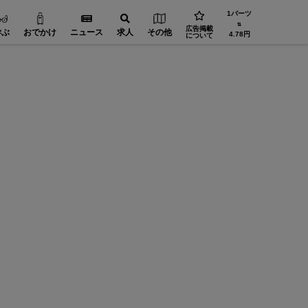
1バーツ
⇅
広告掲載
学ぶ
おでかけ
ニュース
求人
その他
4.78円
について
機械・部品【在タイ企業・製造業】
設備・