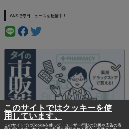
SNSで毎日ニュースを配信中！
このサイトではクッキーを使
用しています。
タイの薬いろいろ【タイ・バンコク】 薬局・ドラッグストアで買える
このサイトではCookieを使って、ユーザー行動の分析や広告の表