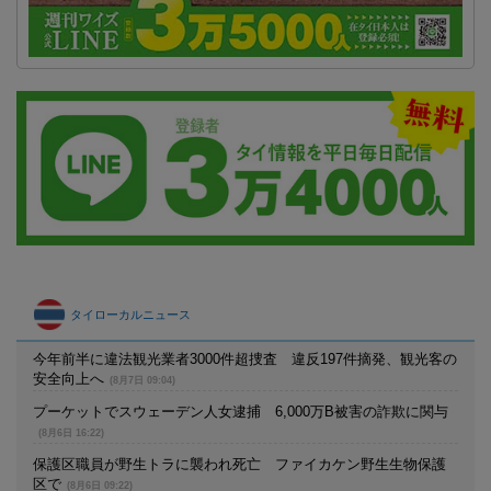
タイローカルニュース
今年前半に違法観光業者3000件超捜査 違反197件摘発、観光客の
安全向上へ
(8月7日 09:04)
プーケットでスウェーデン人女逮捕 6,000万B被害の詐欺に関与
(8月6日 16:22)
保護区職員が野生トラに襲われ死亡 ファイカケン野生生物保護
区で
(8月6日 09:22)