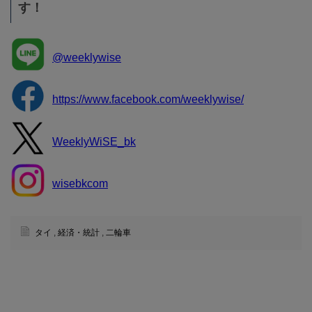
す！
@weeklywise
https://www.facebook.com/weeklywise/
WeeklyWiSE_bk
wisebkcom
タイ
,
経済・統計
,
二輪車