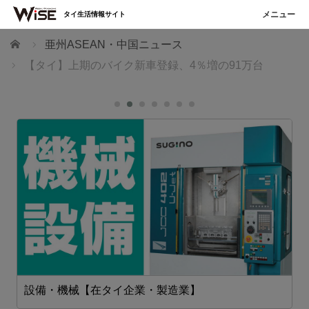
タイ生活情報サイト
ホーム
亜州ASEAN・中国ニュース
【タイ】上期のバイク新車登録、4％増の91万台
設備・機械【在タイ企業・製造業】