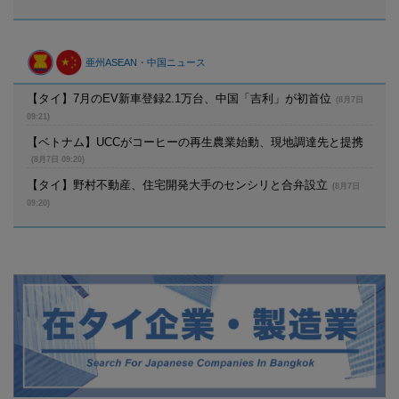
亜州ASEAN・中国ニュース
【タイ】7月のEV新車登録2.1万台、中国「吉利」が初首位
(8月7日
09:21)
【ベトナム】UCCがコーヒーの再生農業始動、現地調達先と提携
(8月7日 09:20)
【タイ】野村不動産、住宅開発大手のセンシリと合弁設立
(8月7日
09:20)