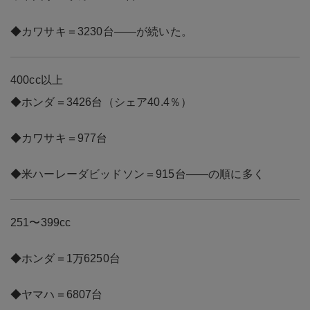
◆カワサキ＝3230台――が続いた。
400cc以上
◆ホンダ＝3426台（シェア40.4％）
◆カワサキ＝977台
◆米ハーレーダビッドソン＝915台――の順に多く
251〜399cc
◆ホンダ＝1万6250台
◆ヤマハ＝6807台