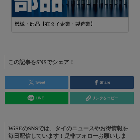
機械・部品【在タイ企業・製造業】
F
この記事をSNSでシェア！
Tweet
Share
LINE
リンクをコピー
WiSEのSNSでは、タイのニュースやお得情報を
毎日配信しています！是非フォローお願いしま