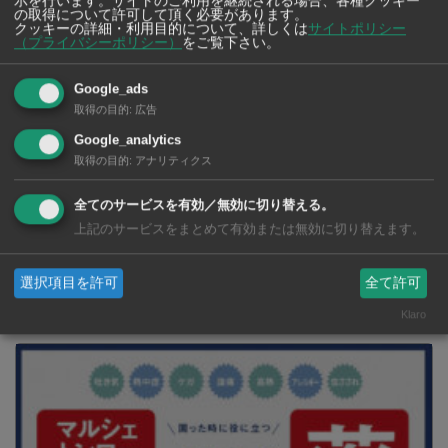
示を行います。サイトのご利用を継続される場合、各種クッキー
市販薬 2026年最新版！
の取得について許可して頂く必要があります。
クッキーの詳細・利用目的について、詳しくは
サイトポリシー
（プライバシーポリシー）
をご覧下さい。
Google_ads
取得の目的
:
広告
Google_analytics
取得の目的
:
アナリティクス
全てのサービスを有効／無効に切り替える。
上記のサービスをまとめて有効または無効に切り替えます。
選択項目を許可
全て許可
2026年版 タイの鉄道事情 電車でGO！
Klaro