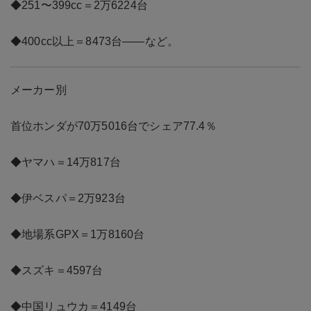
◆251〜399cc＝2万6224台
◆400cc以上＝8473台――など。
メーカー別
首位ホンダが70万5016台でシェア77.4％
◆ヤマハ＝14万817台
◆伊ベスパ＝2万923台
◆地場系GPX＝1万8160台
◆スズキ＝4597台
◆中国リュウカ＝4149台