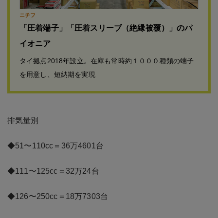
ニチフ
「圧着端子」「圧着スリーブ（絶縁被覆）」のパ
イオニア
タイ拠点2018年設立。在庫も常時約１０００種類の端子
を用意し、短納期を実現
排気量別
◆51〜110cc＝36万4601台
◆111〜125cc＝32万24台
◆126〜250cc＝18万7303台