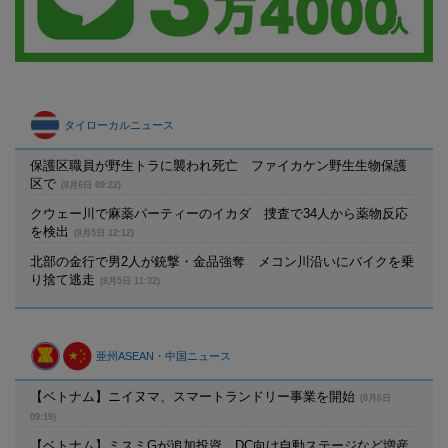
タイローカルニュース
保護区職員が野生トラに襲われ死亡 ファイカケン野生生物保護
区で
(8月6日 09:22)
クウェー川で麻薬パーティーのイカダ 捜査で34人から薬物反応
を検出
(8月5日 12:12)
北部の金行で男2人が銃撃・金品強奪 メコン川沿いにバイクを乗
り捨て逃走
(8月5日 11:32)
亜州ASEAN・中国ニュース
【ベトナム】ニイヌマ、スマートランドリー事業を開始
(8月6日
09:19)
【ベトナム】ミスミGが追加投資、DC向け自動ステージなど増産