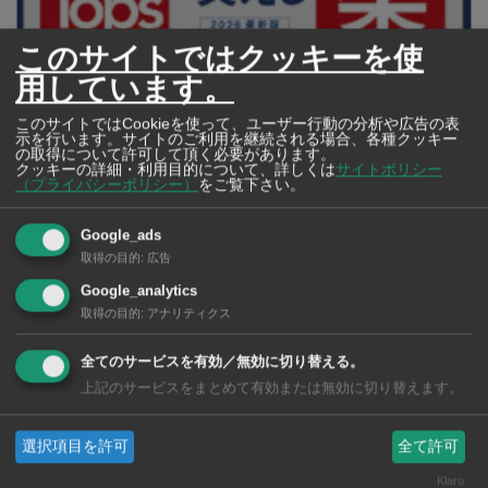
このサイトではクッキーを使
用しています。
このサイトではCookieを使って、ユーザー行動の分析や広告の表
【タイ・バンコク】 マルシェトンロー内の「TOPS」で買える薬
示を行います。サイトのご利用を継続される場合、各種クッキー
2026年版
の取得について許可して頂く必要があります。
クッキーの詳細・利用目的について、詳しくは
サイトポリシー
（プライバシーポリシー）
をご覧下さい。
Google_ads
取得の目的
:
広告
Google_analytics
取得の目的
:
アナリティクス
全てのサービスを有効／無効に切り替える。
上記のサービスをまとめて有効または無効に切り替えます。
選択項目を許可
全て許可
【タイ・バンコク】 コンビニ（セブンイレブン）で買える薬 2026年
Klaro