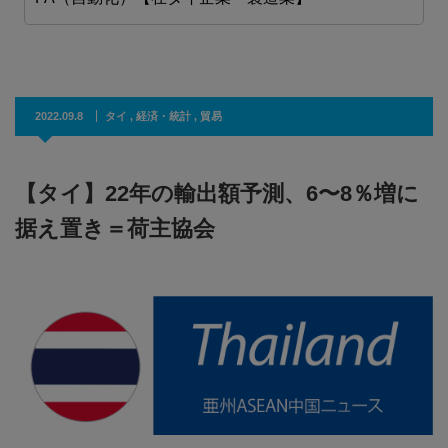
2022.09.8
タイ
,
経済・統計
,
貿易
【タイ】22年の輸出額予測、6〜8％増に
据え置き＝荷主協会