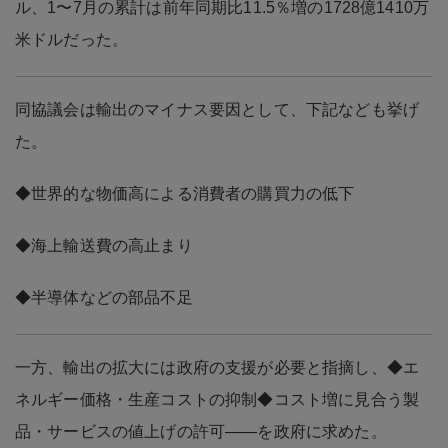
ル、1〜7月の累計は前年同期比11.5％増の1728億1410万
米ドルだった。
同協議会は輸出のマイナス要因として、下記なども挙げ
た。
◆世界的な物価高による消費者の購買力の低下
◆海上輸送費の高止まり
◆半導体などの部品不足
一方、輸出の拡大には政府の支援が必要と指摘し、◆エ
ネルギー価格・生産コストの抑制◆コスト増に見合う製
品・サービスの値上げの許可――を政府に求めた。