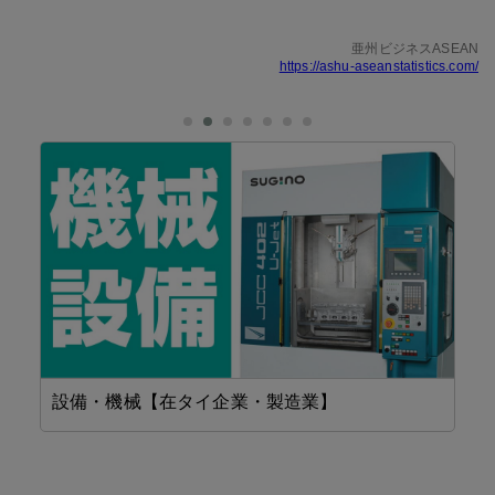
亜州ビジネスASEAN
https://ashu-aseanstatistics.com/
設備・機械【在タイ企業・製造業】
工