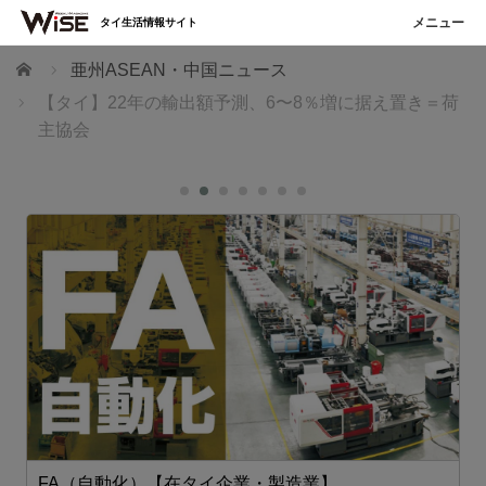
タイ生活情報サイト
ホーム
亜州ASEAN・中国ニュース
【タイ】22年の輸出額予測、6〜8％増に据え置き＝荷
主協会
FA（自動化）【在タイ企業・製造業】