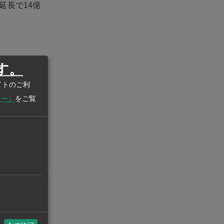
延長で14億
す。
期の電気料金
イトのご利
用量が500
シー）
をご覧
通し。4カ月
が高くなり、最
州ビジネスASEAN
eanstatistics.com/