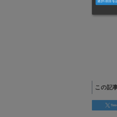
選択項目を
WiSEデジタルに求人広告を掲載！
効果抜群！コスパ◎
この記事
Twe