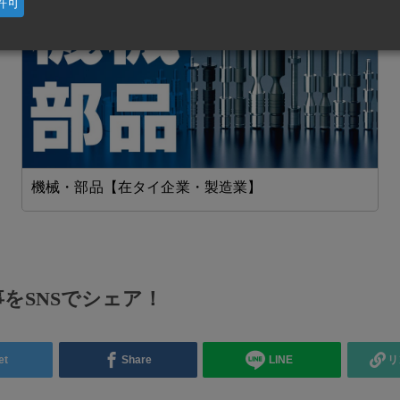
許可
機械・部品【在タイ企業・製造業】
をSNSでシェア！
et
Share
LINE
リ