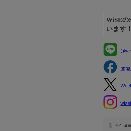
WiSE
います
@wee
http
Wee
wise
タイ
,
政