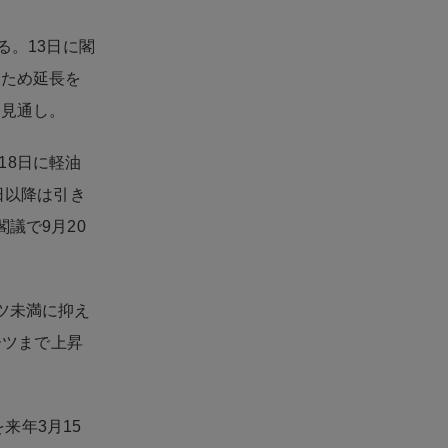
る。13日に閣
るため延長を
る見通し。
18日に軽油
日以降は引き
議で9月20
ツ未満に抑え
ーツまで上昇
来年3月15