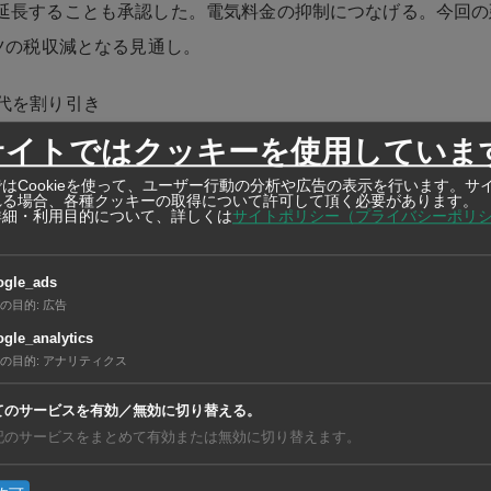
延長することも承認した。電気料金の抑制につなげる。今回の
ーツの税収減となる見通し。
代を割り引き
サイトではクッキーを使用していま
は、家庭の電気料金を9〜12月に割り引くことも決めた。同
はCookieを使って、ユーザー行動の分析や広告の表示を行います。サ
準に上昇したことを受け、消費者の負担を軽減する。1カ月の使
れる場合、各種クッキーの取得について許可して頂く必要があります。
詳細・利用目的について、詳しくは
サイトポリシー（プライバシーポリ
（kWh）以下の家庭を対象とし、2147万人が恩恵を受ける見
41万バーツが減額されると見込む。使用量が少ないほど割引率
ogle_ads
引き下げとなる。
の目的
:
広告
gle_analytics
の目的
:
アナリティクス
亜
https://ashu-as
てのサービスを有効／無効に切り替える。
記のサービスをまとめて有効または無効に切り替えます。