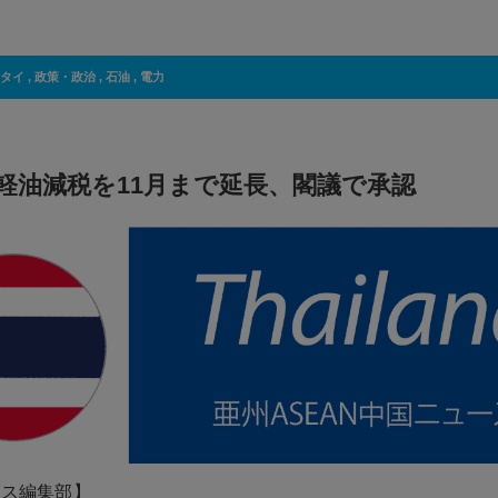
タイ
,
政策・政治
,
石油
,
電力
軽油減税を11月まで延長、閣議で承認
ネス編集部】