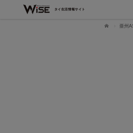
タイ生活情報サイト
ホーム
亜州A
WiSEデジタルに求人広告を掲載！
効果抜群！コスパ◎