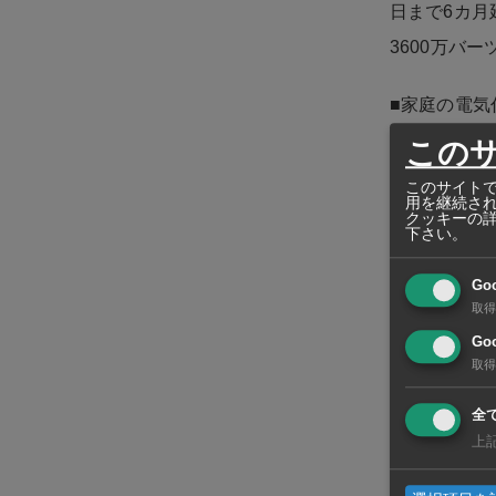
日まで6カ月
3600万バ
■家庭の電気
この
同日の閣議で
このサイトで
が過去最高水
用を継続さ
クッキーの
キロワット時
下さい。
で91億28
Go
大で約2割の
取得
Goo
取得
全
上