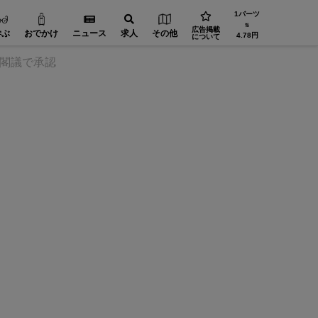
1バーツ
⇅
広告掲載
学ぶ
おでかけ
ニュース
求人
その他
4.78円
について
、閣議で承認
精密加工【在タイ企業・製造業】
省エネ