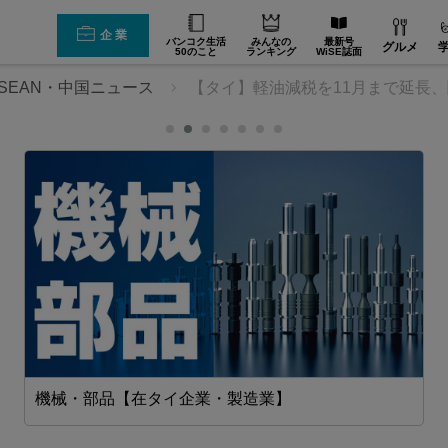
企業
バンコク生活
みんなの
最新号
グルメ
50のこと
ランキング
WiSE誌面
SEAN・中国ニュース
【タイ】軽油減税を11月まで延長
機械・部品【在タイ企業・製造業】