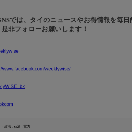
のSNSでは、タイのニュースやお得情報を毎日
！是非フォローお願いします！
klywise
s://www.facebook.com/weeklywise/
klyWiSE_bk
bkcom
策・政治
,
石油
,
電力