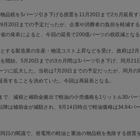
物品税を5バーツ引き下げる措置を11月20日まで2カ月延長す
9月20日までの予定だったが、企業や消費者の負担を軽減す
省の発表によると、今回の延長で200億バーツの税収減とな
とする製造業の生産・物流コスト上昇などを受け、政府は2月
を開始。5月20日までの3カ月間は3バーツ引き下げ、同月21
ーツに拡大した。当初は7月20日までの予定だったが、同月の閣
延長することを決めていた。今回は再延長となる。
まで、減税と補助金拠出で軽油の小売価格を1リットル30バー
以降は補助金が減額され、9月14日時点で軽油価格は34.94バ
同日の閣議で、発電用の軽油と重油の物品税を免除する措置を