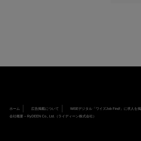
ホーム
広告掲載について
WiSEデジタル「ワイズJob Find!」に求人を
会社概要 – RyDEEN Co., Ltd.（ライディーン株式会社）